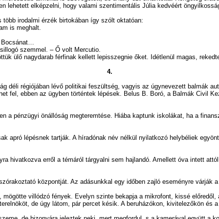
n lehetett elképzelni, hogy valami szentimentális Júlia kedvéért öngyilkoss
több irodalmi érzék birtokában így szólt oktatóan:
am is meghalt.
- Bocsánat…
llogó szemmel. – Ő volt Mercutio.
 nagydarab férfinak kellett lepisszegnie őket. Idétlenül magas, rekedtes 
4.
zág déli régiójában lévő politikai feszültség, vagyis az úgynevezett balmák a
ülhet fel, ebben az ügyben történtek lépések. Belus B. Boró, a Balmák Civil 
en a pénzügyi önállóság megteremtése. Hiába kaptunk iskolákat, ha a finans
k apró lépésnek tartják. A híradónak név nélkül nyilatkozó helybéliek egyön
ra hivatkozva erről a témáról tárgyalni sem hajlandó. Amellett óva intett att
akoztató központját. Az adásunkkal egy időben zajló eseményre várják a m
götte villódzó fények. Evelyn szinte bekapja a mikrofont, kissé előredől, 
köt, de úgy látom, pár percet késik. A beruházókon, kivitelezőkön és a fő
, de bizonyára jeleztek neki, mert megfordul, s a kamerával együtt a kocs