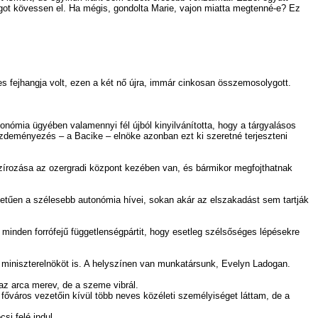
ágot kövessen el. Ha mégis, gondolta Marie, vajon miatta megtenné-e? Ez
fejhangja volt, ezen a két nő újra, immár cinkosan összemosolygott.
utonómia ügyében valamennyi fél újból kinyilvánította, hogy a tárgyalásos
Kezdeményezés – a Bacike – elnöke azonban ezt ki szeretné terjeszteni
zírozása az ozergradi központ kezében van, és bármikor megfojthatnak
tetűen a szélesebb autonómia hívei, sokan akár az elszakadást sem tartják
ól minden forrófejű függetlenségpártit, hogy esetleg szélsőséges lépésekre
iniszterelnököt is. A helyszínen van munkatársunk, Evelyn Ladogan.
az arca merev, de a szeme vibrál.
város vezetőin kívül több neves közéleti személyiséget láttam, de a
i felé indul.