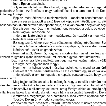
- Már vége van? – kérdezte tőle a portás.
- Igen. Éppen tapsolnak.
S olyan lendülettel nyitotta a kaput, hogy szinte orrba vágta magát. A gimn
parkolóhoz fordult. Az őr először nagy karlendítéssel el akarta terelni, de De
kötél egyik végét.
- Épp az imént érkezett a miniszterelnök – kacsintott bennfentesen, mivel ú
Szerencsésen átvágott a sajtó lézengő képviselői között, akik az előbb le
bosszantóan kikerülhetetlen nő toppant eléje, és olyan zavart szégyenlősséggel
- Bocsásson meg, Dexim úr, tudom, hogy rengeteg a dolga, és éppe
- Nem vagyok késésben, de…
- …de a miniszterelnök úr már megérkezett, és kezdődik a megnyitó ün
- Nélkülem nem kezdik el.
- Ez nagyszerű. Akkor bizonyára válaszolna néhány kérdésemre. Evelyn 
Deximet a hiúsága belevitte a riporter csapdájába, de valójában szeretett 
- Kérdezzen! – szólt úri grandezzával.
- Nem tart attól, Dexim úr, hogy ez a sportcentrum az elitnek lesz afféle
közben tárgyalnak újabb bizniszekről, miközben a gyerekeket kirekesztik…
Dexim a kamera felé sandított, amit egy markos legény tartott a vállán, E
- Ez ugye nem egyenesben megy?
- Nem, nem, a holnap reggeli műsorban adjuk le, ha mond valami érdekese
- Érdekeset? Mi számít érdekesnek? Ez a centrum egy üzleti vállalkozás,
- …de jelentős állami támogatást is kaptak, pontosan azért, hogy a tömeg
nem sportol…
- Meg fogjuk találni annak a lehetőségét, hogy a tanulók számára kedvezmé
illesztett teniszoktatást is fogunk tartani. Ebben az ügyben bátran fordulha
Kihasználva a pillanatnyi szünetet, amíg Evelyn elalélt az ország népszer
villantva nyilatkozik a nőnek, akinek még a háta is rajongást fejezett ki. De
Felmutatta a meghívóját, de a hatalmas aulába vezető átjárónál posztoló
- Tessék, Dexim úr! A medence mellett jobbra.
Az ötvenméteres, feszített víztükrű úszómedence mindkét hosszanti partján