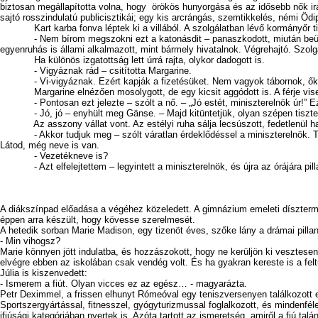
biztosan megállapította volna, hogy örökös hunyorgása és az idősebb nők ir
sajtó rosszindulatú publicisztikái; egy kis arcrángás, szemtikkelés, némi 
Kart karba fonva léptek ki a villából. A szolgálatban lévő kormányőr tis
- Nem bírom megszokni ezt a katonásdit – panaszkodott, miután beültek az 
egyenruhás is állami alkalmazott, mint bármely hivatalnok. Végrehajtó. Szolg
Ha különös izgatottság lett úrrá rajta, olykor dadogott is.
- Vigyáznak rád – csitította Margarine.
- Vi-vigyáznak. Ezért kapják a fizetésüket. Nem vagyok tábornok, ők se
Margarine elnézően mosolygott, de egy kicsit aggódott is. A férje viselke
- Pontosan ezt jelezte – szólt a nő. – „Jó estét, miniszterelnök úr!” Ez
- Jó, jó – enyhült meg Gänse. – Majd kitüntetjük, olyan szépen tisztel
Az asszony vállat vont. Az estélyi ruha sálja lecsúszott, fedetlenül hag
- Akkor tudjuk meg – szólt váratlan érdeklődéssel a miniszterelnök. Telef
Látod, még neve is van.
- Vezetékneve is?
- Azt elfelejtettem – legyintett a miniszterelnök, és újra az órájára pil
A diákszínpad előadása a végéhez közeledett. A gimnázium emeleti dísztermébe
éppen arra készült, hogy kövesse szerelmesét.
A hetedik sorban Marie Madison, egy tizenöt éves, szőke lány a drámai pilla
- Min vihogsz?
Marie könnyen jött indulatba, és hozzászokott, hogy ne kerüljön ki vesztes
elvégre ebben az iskolában csak vendég volt. És ha gyakran kereste is a felt
Júlia is kiszenvedett:
- Ismerem a fiút. Olyan vicces ez az egész… - magyarázta.
Petr Deximmel, a frissen elhunyt Rómeóval egy teniszversenyen találkozott e
Sportszergyártással, fitnesszel, gyógyturizmussal foglalkozott, és mindenfé
ifjúsági kategóriában nyertek is. Azóta tartott az ismeretség, amiről a fiú t