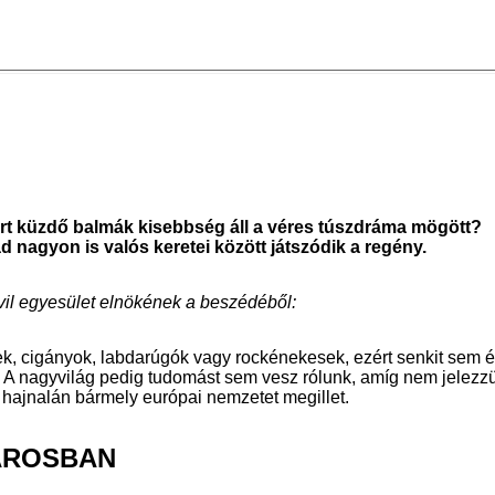
rt küzdő balmák kisebbség áll a véres túszdráma mögött?
d nagyon is valós keretei között játszódik a regény.
vil egyesület elnökének a beszédéből:
 cigányok, labdarúgók vagy rockénekesek, ezért senkit sem ér
 A nagyvilág pedig tudomást sem vesz rólunk, amíg nem jelezzük
 hajnalán bármely európai nemzetet megillet.
VÁROSBAN