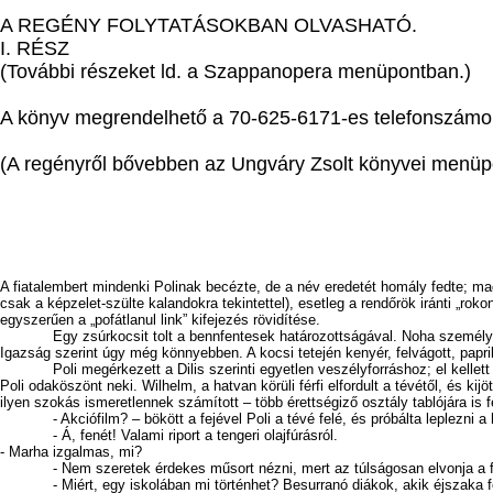
A REGÉNY FOLYTATÁSOKBAN OLVASHATÓ.
I. RÉSZ
(További részeket ld. a Szappanopera menüpontban.)
A könyv megrendelhető a 70-625-6171-es telefonszámon
(A regényről bővebben az Ungváry Zsolt könyvei menüp
A fiatalembert mindenki Polinak becézte, de a név eredetét homály fedte; ma
csak a képzelet-szülte kalandokra tekintettel), esetleg a rendőrök iránti „r
egyszerűen a „pofátlanul link” kifejezés rövidítése.
Egy zsúrkocsit tolt a bennfentesek határozottságával. Noha személyesen sos
Igazság szerint úgy még könnyebben. A kocsi tetején kenyér, felvágott, papri
Poli megérkezett a Dilis szerinti egyetlen veszélyforráshoz; el kellett halad
Poli odaköszönt neki. Wilhelm, a hatvan körüli férfi elfordult a tévétől, és kijö
ilyen szokás ismeretlennek számított – több érettségiző osztály tablójára is f
- Akciófilm? – bökött a fejével Poli a tévé felé, és próbálta leplezni a
- Á, fenét! Valami riport a tengeri olajfúrásról.
- Marha izgalmas, mi?
- Nem szeretek érdekes műsort nézni, mert az túlságosan elvonja a fig
- Miért, egy iskolában mi történhet? Besurranó diákok, akik éjszaka foc