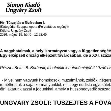
Hír: Túszejtés a fővárosban I.
(Kategória: Szappanopera (Folytatásos regény))
Küldte: Ungváry Zsolt
2026. május 18. hétfő - 12:22:49
A nagyhatalmak, a helyi kormányzat vagy a függetlenségéé
Egy elképzelt ország elképzelt fővárosában, de a XXI. száza
Részlet Belus B. Borónak, a balmákok autonómiájáért küzdő ci
- Mivel nem vagyunk homokosok, muzulmánok, zsidók, négerek,
remélhetünk a saját kormányunktól, mint egy nudista egyesület.
élni akarunk azzal a jogunkkal, amely a huszonegyedik század
UNGVÁRY ZSOLT: TÚSZEJTÉS A FŐ