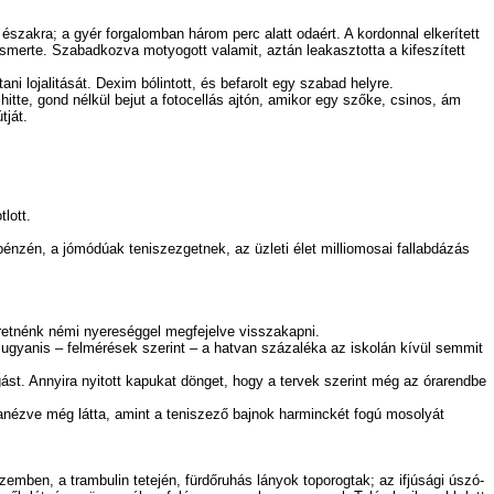
szakra; a gyér forgalomban három perc alatt odaért. A kordonnal elkerített
elismerte. Szabadkozva motyogott valamit, aztán leakasztotta a kifeszített
 lojalitását. Dexim bólintott, és befarolt egy szabad helyre.
e, gond nélkül bejut a fotocellás ajtón, amikor egy szőke, csinos, ám
tját.
lott.
zén, a jómódúak teniszezgetnek, az üzleti élet milliomosai fallabdázás
etnénk némi nyereséggel megfejelve visszakapni.
gyanis – felmérések szerint – a hatvan százaléka az iskolán kívül semmit
. Annyira nyitott kapukat dönget, hogy a tervek szerint még az órarendbe
anézve még látta, amint a teniszező bajnok harminckét fogú mosolyát
ben, a trambulin tetején, fürdőruhás lányok toporogtak; az ifjúsági úszó-