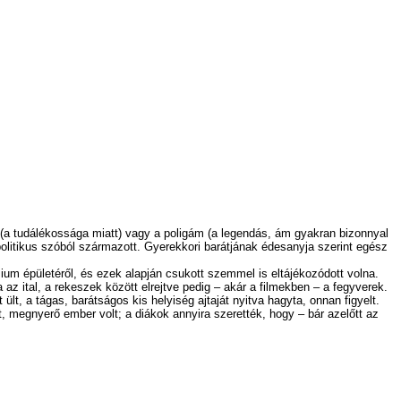
r (a tudálékossága miatt) vagy a poligám (a legendás, ám gyakran bizonnyal
 politikus szóból származott. Gyerekkori barátjának édesanyja szerint egész
m épületéről, és ezek alapján csukott szemmel is eltájékozódott volna.
az ital, a rekeszek között elrejtve pedig – akár a filmekben – a fegyverek.
lt, a tágas, barátságos kis helyiség ajtaját nyitva hagyta, onnan figyelt.
itott, megnyerő ember volt; a diákok annyira szerették, hogy – bár azelőtt az