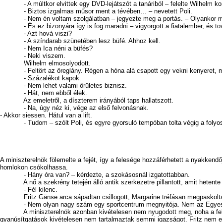
- A múltkor elvittek egy DVD-lejátszót a tanáriból – felelte Wilhelm k
- Biztos izgalmas műsor ment a tévében… – nevetett Poli.
- Nem én voltam szolgálatban – jegyezte meg a portás. – Olyankor mé
- És ez bizonyára így is fog maradni – vigyorgott a fiatalember, és tovább
- Azt hová viszi?
- A színdarab szünetében lesz büfé. Ahhoz kell.
- Nem Ica néni a büfés?
- Neki viszem.
Wilhelm elmosolyodott.
- Feltört az öreglány. Régen a hóna alá csapott egy vekni kenyeret, meg
- Százalékot kapok.
- Nem lehet valami őrületes biznisz.
- Hát, nem ebből élek.
Az emeletről, a díszterem irányából taps hallatszott.
- Na, úgy néz ki, vége az első felvonásnak.
- Akkor siessen. Hátul van a lift.
- Tudom – szólt Poli, és egyre gyorsuló tempóban tolta végig a folyosón 
A miniszterelnök fölemelte a fejét, így a felesége hozzáférhetett a nyakken
homlokon csókolhassa.
- Hány óra van? – kérdezte, a szokásosnál izgatottabban.
A nő a szekrény tetején álló antik szerkezetre pillantott, amit hetente eg
- Fél kilenc.
Fritz Gänse arca sápadtan csillogott, Margarine tréfásan megpaskolt
- Nem olyan nagy szám egy sportcentrum megnyitója. Nem az Egyesült 
A miniszterelnök azonban kivételesen nem nyugodott meg, noha a felesége 
gyanúsítgatások kivételesen nem tartalmaztak semmi igazságot. Fritz nem eg