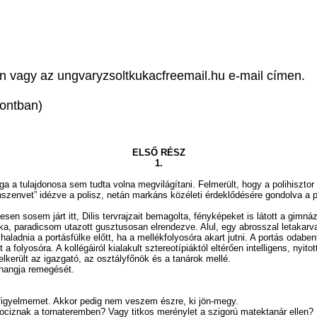
 vagy az ungvaryzsoltkukacfreemail.hu e-mail címen.
ontban)
ELSŐ RÉSZ
1.
ga a tulajdonosa sem tudta volna megvilágítani. Felmerült, hogy a polihiszto
okonszenvet” idézve a polisz, netán markáns közéleti érdeklődésére gondolva a
em járt itt, Dilis tervrajzait bemagolta, fényképeket is látott a gimnáziu
ka, paradicsom utazott gusztusosan elrendezve. Alul, egy abrosszal letakarva 
nia a portásfülke előtt, ha a mellékfolyosóra akart jutni. A portás odabent ü
tt a folyosóra. A kollégáiról kialakult sztereotípiáktól eltérően intelligens, ny
elkerült az igazgató, az osztályfőnök és a tanárok mellé.
 hangja remegését.
yelmemet. Akkor pedig nem veszem észre, ki jön-megy.
iznak a tornateremben? Vagy titkos merénylet a szigorú matektanár ellen?