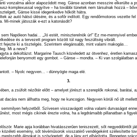
ánti vonzalma akkor alapozódott meg. Gänse azonban messzire elkerülte a psz
Ödipusz-komplexussal vegyítve – ha további tünetek nem társulnak hozzá – bő
ztelgett, Gänse kissé idegenkedve hőkölt hátra.
autó hátsó ülésére, és a sofőr indított. Egy rendőrmotoros vezette fel őke
a. Mi-minek játsszák e-ezt a katonásdit?
m Napóleon hadai… „Jó estét, miniszterelnök úr!” Ez me-mennyivel ember
dése és a tervezett program között túl nagy feszültség vibrált.
t fejezte ki a tisztelgés. Szerintem elegánsabb, mint valami makogás…
eg. Mi a neve?
yta a dekoltázst. Margarine Tausch közeledett az ötvenhez, éretlen kamasz
onján benyomott egy gombot. – Gänse – mondta. – Ki van szolgálatban a vil
lantott. – Nyolc negyven… - dünnyögte maga elé.
3.
n, a zsúfolt nézőtér előtt – amelyet jórészt a szereplők rokonai, barátai, az
nat dacára nem állhatta meg, hogy ne kuncogjon. Negyven körüli nő ült mellet
en semmilyen helyzetből. Szívesen visszavágott volna valami durvaságot enn
űnést, most mégis cikinek érezte volna, ha a legdrámaibb pillanatban a figyel
lőször. Marie apja korábban hivatásszerűen teniszezett, sőt negyeddöntőt já
le közéleti esemény, sőt tévéműsorok visszatérő vendégeként szélesítette to
alán merészebb álmokat is szövögetett, de a lány ezt elhárította. Rengeteg srá