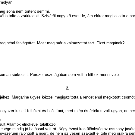
omolyan.
g soha nem történt semmi.
 tolta a zsúrkocsit. Szívéről nagy kő esett le, ám ekkor meghallotta a por
 némi felvágottat. Most meg már alkalmazottat tart. Fizet magának?
a zsúrkocsit. Persze, esze ágában sem volt a lifthez menni vele.
2.
dőjéhez. Margarine ügyes kézzel megigazította a rendetlenül megkötött csomó
yszer kellett felhúzni és beállítani, mert szép és értékes volt ugyan, de n
a.
Államok elnökével találkozol.
mindig jó hatással volt rá. Négy évnyi korkülönbség az asszony javára: a
yszerűen rajongott a nőért, de nem szívesen szakadt el tőle még órákra sem