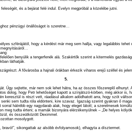
ségét, és a bejárat felé indul. Evelyn megpróbál a közelébe jutni.
ghoz pénzügyi önállóságot is szeretne…
 szférájától, hogy a kérdést már meg sem hallja, vagy legalábbis tehet ú
 megnyitásáról…
hang:
lelően benyúlik a tengerfenék alá. Szakértők szerint a kitermelés gazdaságo
nkban láthatják.
grészt. A fővárosba a hajnali órákban érkezik viharos erejű széllel és jele
5.
át. Úgy sejtette, már nem sok lehet hátra, ha az összes főszereplő elhunyt. 
ontos dolog, hogy Petr lehetőséget kapott a színjátszó-körben, még akkor is, 
n keresztül is részt vett, ráadásul alkalom adódhatott arra, hogy szót váltson
gy senki sem tudta róla eldönteni, kire szavaz. Igazság szerint gyakran ő mag
sorral hátrébb egy nagydarab alak, hogy eleget látott; a szerelmesek kimúlta
sen meg tudta érteni; a mamák bizonyára elérzékenyülnek – „De helyes kölyö
közül, és összeütközött Deximmel.
zottan mosolygott.
avó!”, sikongattak az alsóbb évfolyamosok), elhagyta a dísztermet.