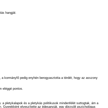
tás hangját.
t, a kormányfő pedig enyhén berogyasztotta a térdét, hogy az asszony
em eléggé pontos.
 pletykalapok és a pletykás politikusok mindenfélét suttogtak, ám a
. Gyerekként elveszítette az édesanyját, egy dörzsölt pszichológus