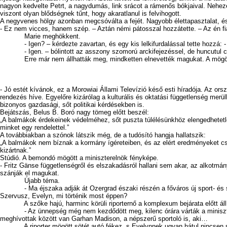
nagyon kedvelte Petrt, a nagydumás, link srácot a rámenős bókjaival. Neheze
viszont olyan blődségnek tűnt, hogy akaratlanul is felvihogott.
A negyvenes hölgy azonban megcsóválta a fejét. Nagyobb élettapasztalat, és 
- Ez nem vicces, hanem szép. – Aztán némi pátosszal hozzátette. – Az én fi
Marie meghökkent.
- Igen? – kérdezte zavartan, és egy kis lelkifurdalással tette hozzá: 
- Igen. – bólintott az asszony szomorú arckifejezéssel, de huncutul csi
Erre már nem állhatták meg, mindketten elnevették magukat. A mögöttük ülő
- Jó estét kívánok, ez a Morowiai Állami Televízió késő esti híradója. Az ors
rendezés híve. Egyelőre kizárólag a kulturális és oktatási függetlenség mer
bizonyos gazdasági, sőt politikai kérdésekben is.
Bejátszás, Belus B. Boró nagy tömeg előtt beszél:
„A balmákok érdekeinek védelméhez, sőt puszta túlélésünkhöz elengedhetetl
minket egy rendelettel.”
A továbbiakban a szónok látszik még, de a tudósító hangja hallatszik:
„A balmákok nem bíznak a kormány ígéreteiben, és az elért eredményeket csa
kizártnak.”
Stúdió. A bemondó mögött a miniszterelnök fényképe.
- Fritz Gänse függetlenségről és elszakadásról hallani sem akar, az alkotmány
szánják el magukat.
Újabb téma.
- Ma éjszaka adják át Ozergrad északi részén a főváros új sport- és szór
Szervusz, Evelyn, mi történik most éppen?
A szőke hajú, harminc körüli riporternő a komplexum bejárata előtt áll, mö
- Az ünnepség még nem kezdődött meg, kilenc órára várták a miniszterelnö
meghívottak között van Garhan Madison, a népszerű sportoló is, aki…
A riporter mögött sötét autó fékez, s Evelynnek ugyan hátul nincsen szeme