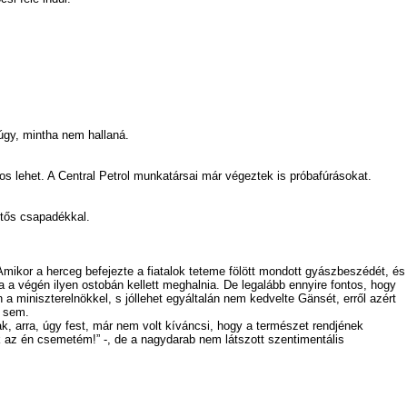
gy, mintha nem hallaná.
s lehet. A Central Petrol munkatársai már végeztek is próbafúrásokat.
ntős csapadékkal.
Amikor a herceg befejezte a fiatalok teteme fölött mondott gyászbeszédét, és
ha a végén ilyen ostobán kellett meghalnia. De legalább ennyire fontos, hogy
 a miniszterelnökkel, s jóllehet egyáltalán nem kedvelte Gänsét, erről azért
a sem.
k, arra, úgy fest, már nem volt kíváncsi, hogy a természet rendjének
k az én csemetém!” -, de a nagydarab nem látszott szentimentális