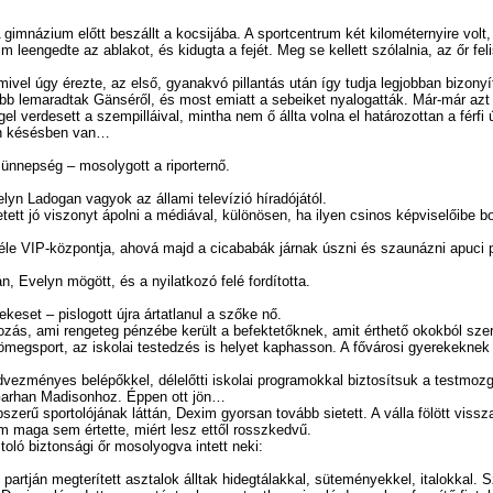
ázium előtt beszállt a kocsijába. A sportcentrum két kilométernyire volt, é
xim leengedte az ablakot, és kidugta a fejét. Meg se kellett szólalnia, az őr f
gy érezte, az első, gyanakvó pillantás után így tudja legjobban bizonyítani
maradtak Gänséről, és most emiatt a sebeiket nyalogatták. Már-már azt hitt
 verdesett a szempilláival, mintha nem ő állta volna el határozottan a férfi ú
n késésben van…
nepség – mosolygott a riporternő.
Ladogan vagyok az állami televízió híradójától.
jó viszonyt ápolni a médiával, különösen, ha ilyen csinos képviselőibe bot
 VIP-központja, ahová majd a cicababák járnak úszni és szaunázni apuci pén
velyn mögött, és a nyilatkozó felé fordította.
t – pislogott újra ártatlanul a szőke nő.
 ami rengeteg pénzébe került a befektetőknek, amit érthető okokból szer
sport, az iskolai testedzés is helyet kaphasson. A fővárosi gyerekeknek u
nyes belépőkkel, délelőtti iskolai programokkal biztosítsuk a testmozgást
t Garhan Madisonhoz. Éppen ott jön…
ű sportolójának láttán, Dexim gyorsan tovább sietett. A válla fölött vissz
xim maga sem értette, miért lesz ettől rosszkedvű.
 biztonsági őr mosolyogva intett neki:
 megterített asztalok álltak hidegtálakkal, süteményekkel, italokkal. Szem