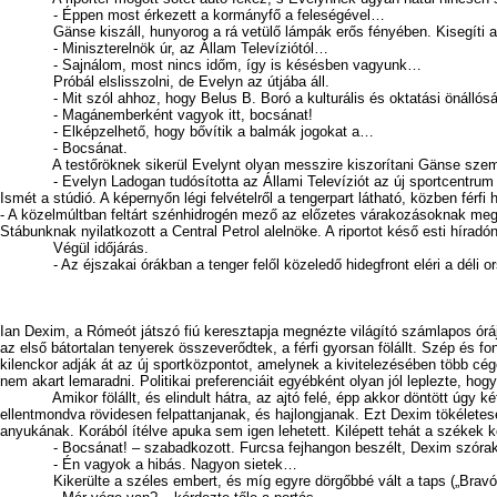
- Éppen most érkezett a kormányfő a feleségével…
Gänse kiszáll, hunyorog a rá vetülő lámpák erős fényében. Kisegíti a fele
- Miniszterelnök úr, az Állam Televíziótól…
- Sajnálom, most nincs időm, így is késésben vagyunk…
Próbál elslisszolni, de Evelyn az útjába áll.
- Mit szól ahhoz, hogy Belus B. Boró a kulturális és oktatási önállósá
- Magánemberként vagyok itt, bocsánat!
- Elképzelhető, hogy bővítik a balmák jogokat a…
- Bocsánat.
A testőröknek sikerül Evelynt olyan messzire kiszorítani Gänse személyes
- Evelyn Ladogan tudósította az Állami Televíziót az új sportcentrum
Ismét a stúdió. A képernyőn légi felvételről a tengerpart látható, közben férfi 
- A közelmúltban feltárt szénhidrogén mező az előzetes várakozásoknak megfe
Stábunknak nyilatkozott a Central Petrol alelnöke. A riportot késő esti híradó
Végül időjárás.
- Az éjszakai órákban a tenger felől közeledő hidegfront eléri a déli orszá
Ian Dexim, a Rómeót játszó fiú keresztapja megnézte világító számlapos óráj
az első bátortalan tenyerek összeverődtek, a férfi gyorsan fölállt. Szép és f
kilenckor adják át az új sportközpontot, amelynek a kivitelezésében több cégé
nem akart lemaradni. Politikai preferenciáit egyébként olyan jól leplezte, ho
Amikor fölállt, és elindult hátra, az ajtó felé, épp akkor döntött úgy két 
ellentmondva rövidesen felpattanjanak, és hajlongjanak. Ezt Dexim tökélete
anyukának. Korából ítélve apuka sem igen lehetett. Kilépett tehát a székek 
- Bocsánat! – szabadkozott. Furcsa fejhangon beszélt, Dexim szórako
- Én vagyok a hibás. Nagyon sietek…
Kikerülte a széles embert, és míg egyre dörgőbbé vált a taps („Bravó, br