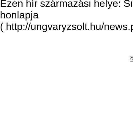
Ezen hír származási helye: S
honlapja
( http://ungvaryzsolt.hu/news