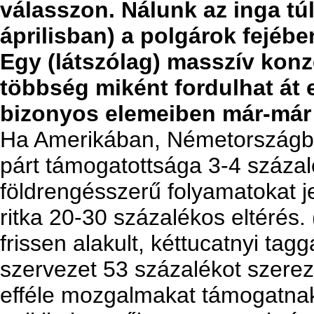
válasszon. Nálunk az inga tú
áprilisban) a polgárok fejében
Egy (látszólag) masszív konz
többség miként fordulhat át eg
bizonyos elemeiben már-már
Ha Amerikában, Németországba
párt támogatottsága 3-4 száza
földrengésszerű folyamatokat je
ritka 20-30 százalékos eltérés.
frissen alakult, kéttucatnyi tag
szervezet 53 százalékot szerez
efféle mozgalmakat támogatnak