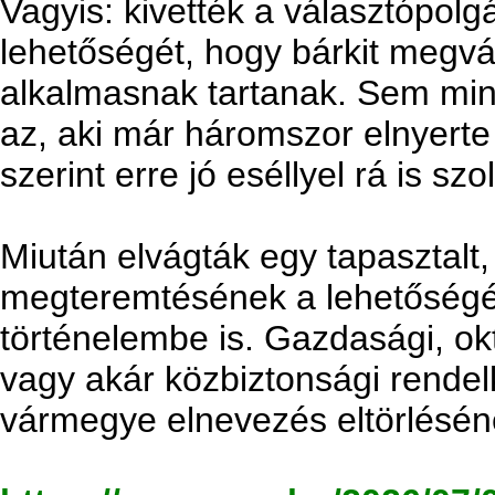
Vagyis: kivették a választópol
lehetőségét, hogy bárkit megvá
alkalmasnak tartanak. Sem min
az, aki már háromszor elnyerte
szerint erre jó eséllyel rá is szol
Miután elvágták egy tapasztalt,
megteremtésének a lehetőségét
történelembe is. Gazdasági, ok
vagy akár közbiztonsági rendelk
vármegye elnevezés eltörléséne