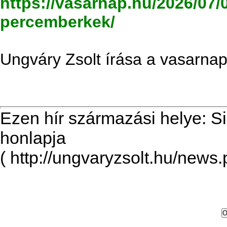
https://vasarnap.hu/2026/07/
percemberkek/
Ungváry Zsolt írása a vasarnap
Ezen hír származási helye: S
honlapja
( http://ungvaryzsolt.hu/news