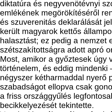
diktatúra és negyvenötévnyi sz
emlékének megörökítéséről re
és szuverenitás deklarálását je
került magyarok kettős államp
halasztást; ez pedig a nemzet e
szétszakítottságra adott apró o
Most, amikor a győztesek úgy 
történelem, és eddig mindenki 
négyszer kétharmaddal nyerő p
szabadságot ellopva csak gono
a friss országgyűlés legfontos
becikkelyezését tekintette.