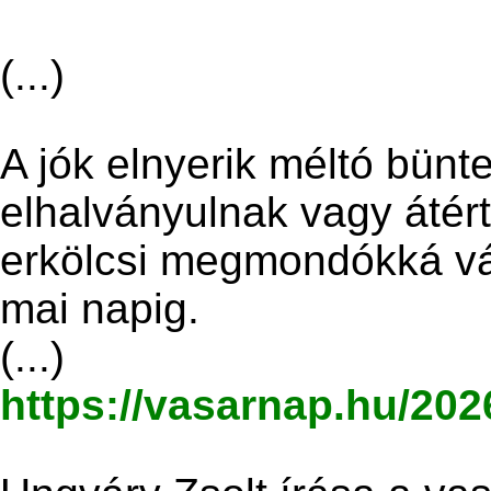
(...)
A jók elnyerik méltó bünte
elhalványulnak vagy átér
erkölcsi megmondókká vá
mai napig.
(...)
https://vasarnap.hu/202