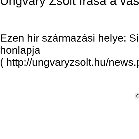
Ungváry Zsolt írása a va
Ezen hír származási helye: S
honlapja
( http://ungvaryzsolt.hu/news