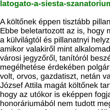
latogato-a-siesta-szanatoriu
A költőnek éppen tisztább pillan
Ebbe beletartozott az is, hogy 
a külvilágtól és pillanatnyi helyz
amikor valakiről mint alkalomad
városi jegyzőről, tanítóról beszél
megélhetése érdekében polgári 
volt, orvos, gazdatiszt, netán 
József Attila magát költőnek tar
hogy az utókor is eképpen fogja
honoráriumából nem tudott meg