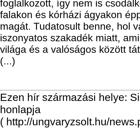
foglalkozott, így nem is csodál
falakon és kórházi ágyakon ép
magát. Tudatosult benne, hol va
iszonyatos szakadék miatt, ami 
világa és a valóságos között tá
(...)
Ezen hír származási helye: S
honlapja
( http://ungvaryzsolt.hu/news