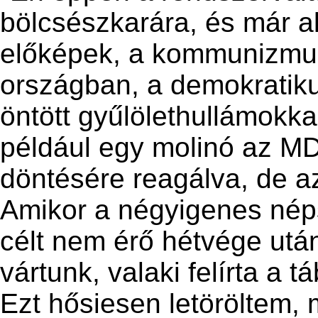
bölcsészkarára, és már a
előképek, a kommunizmus
országban, a demokratik
öntött gyűlölethullámokkal
például egy molinó az MDF
döntésére reagálva, de az
Amikor a négyigenes néps
célt nem érő hétvége utá
vártunk, valaki felírta a tá
Ezt hősiesen letöröltem,