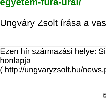
egyetem-fura-urai/
Ungváry Zsolt írása a va
Ezen hír származási helye: S
honlapja
( http://ungvaryzsolt.hu/news