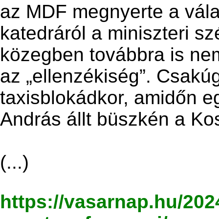
az MDF megnyerte a vála
katedráról a miniszteri sz
közegben továbbra is nem
az „ellenzékiség”. Csakú
taxisblokádkor, amidőn e
András állt büszkén a Kos
(...)
https://vasarnap.hu/202