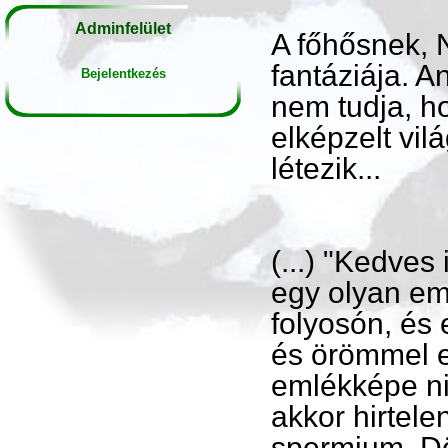
Adminfelület
A főhősnek, 
fantáziája. 
Bejelentkezés
nem tudja, ho
elképzelt vil
létezik...
(...) "Kedve
egy olyan em
folyosón, és 
és örömmel e
emlékképe ni
akkor hirtel
spermium. Dö