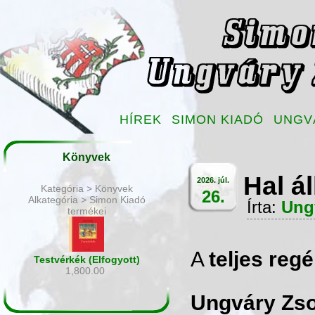
HÍREK
SIMON KIADÓ
UNGV
Könyvek
Hal ál
2026. júl.
Kategória > Könyvek
26.
Alkategória > Simon Kiadó
Írta:
Ung
termékei
A
teljes reg
Testvérkék (Elfogyott)
1,800.00
Ungváry Zsol