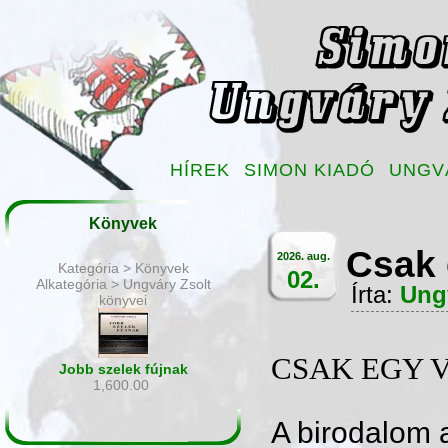
HÍREK
SIMON KIADÓ
UNGV
Könyvek
Csak e
2026. aug.
Kategória > Könyvek
02.
Alkategória > Ungváry Zsolt
Írta:
Ung
könyvei
CSAK EGY 
Jobb szelek fújnak
1,600.00
A birodalom 