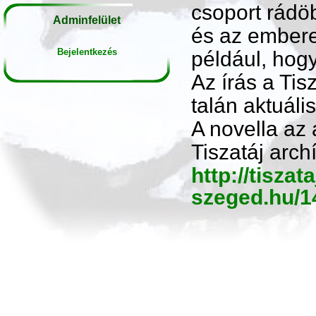
csoport rádöb
Adminfelület
és az emberek
Bejelentkezés
például, hog
Az írás a Tis
talán aktuáli
A novella az
Tiszatáj arc
http://tiszata
szeged.hu/1