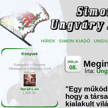
HÍREK
SIMON KIADÓ
UNGV
Könyvek
Megin
2026. júl.
Kategória > Könyvek
08.
Alkategória > Ungváry Zsolt
Írta:
Ung
könyvei
"Egy működő
Hal áll L-en
1,900.00
hogy a társ
kialakult vi