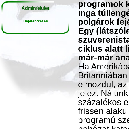
programok k
Adminfelület
inga túlleng
polgárok fej
Bejelentkezés
Egy (látszól
szuverenista
ciklus alatt
már-már ana
Ha Amerikáb
Britanniában
elmozdul, az
jelez. Nálunk
százalékos e
frissen alakul
programú sze
bohózat kate