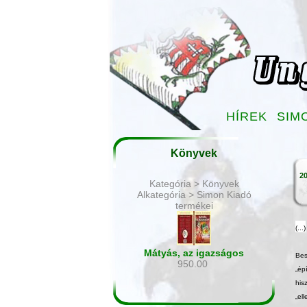
HÍREK
SIM
Könyvek
20
Kategória > Könyvek
Alkategória > Simon Kiadó
termékei
(...)
Mátyás, az igazságos
Bes
950.00
„ép
his
„el