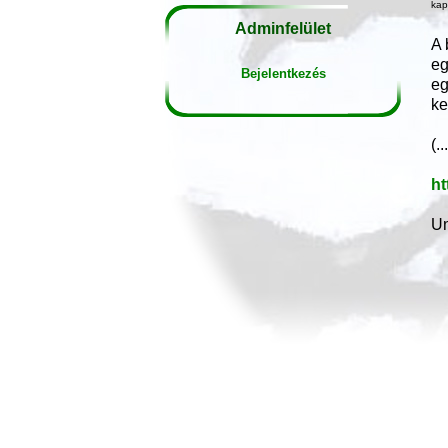
kap
Adminfelület
A 
eg
Bejelentkezés
eg
ke
(..
ht
Un