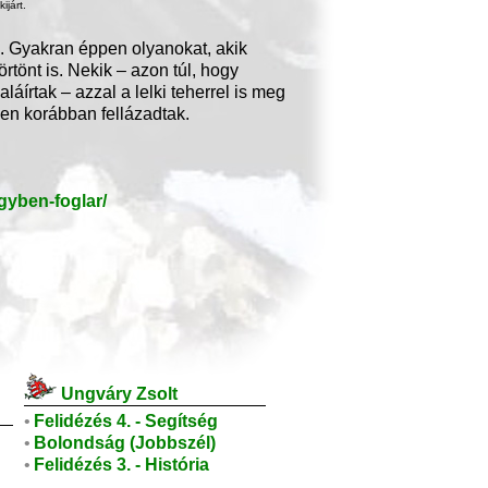
ijárt.
.
Gyakran éppen olyanokat, akik
rtönt is. Nekik – azon túl, hogy
írtak – azzal a lelki teherrel is meg
llen korábban fellázadtak.
gyben-foglar/
Ungváry Zsolt
•
Felidézés 4. - Segítség
•
Bolondság (Jobbszél)
•
Felidézés 3. - História