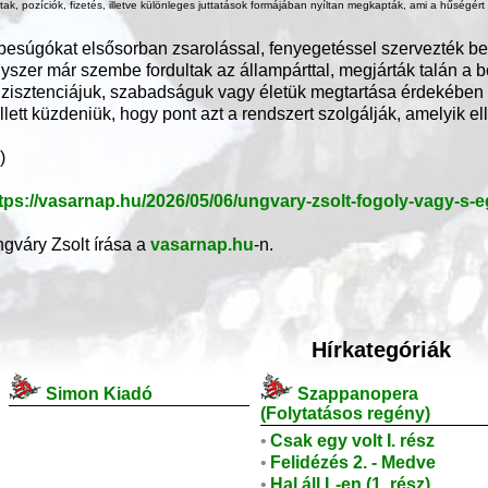
tak, pozíciók, fizetés, illetve különleges juttatások formájában nyíltan megkapták, ami a hűségért k
besúgókat elsősorban zsarolással, fenyegetéssel szervezték be
yszer már szembe fordultak az állampárttal, megjárták talán a bö
zisztenciájuk, szabadságuk vagy életük megtartása érdekében alá
llett küzdeniük, hogy pont azt a rendszert szolgálják, amelyik e
.)
tps://vasarnap.hu/2026/05/06/ungvary-zsolt-fogoly-vagy-s-e
gváry Zsolt írása a
vasarnap.hu
-n.
Hírkategóriák
Simon Kiadó
Szappanopera
(Folytatásos regény)
•
Csak egy volt I. rész
•
Felidézés 2. - Medve
•
Hal áll L-en (1. rész)