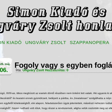
ON KIADÓ
UNGVÁRY ZSOLT
SZAPPANOPERA
Fogoly vagy s egyben foglá
26. máj.
06.
Írta:
Ungváry Zsolt
Hozzászólás: 0
úgó, III/III-as, titkos megbízott az esetek döntő részében nem önként lett valaki.
Aki ugyanis ki ak
ítkezésből” és learatni ennek gyümölcseit, belépett a pártba, és „hivatalosan” szolgálhatta a nép
zen egyfelől kötelességből, elvi alapon, feladatszerűen úgyis jelentettek, másrészt nehezen tudtak 
lenségből”, hiszen tudható volt róluk, hogy részei a rendszernek, aligha velük osztották meg az ell