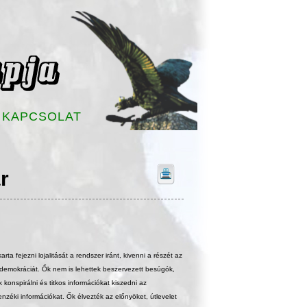
KAPCSOLAT
r
arta fejezni lojalitását a rendszer iránt, kivenni a részét az
i demokráciát. Ők nem is lehettek beszervezett besúgók,
konspirálni és titkos információkat kiszedni az
enzéki információkat. Ők élvezték az előnyöket, útlevelet