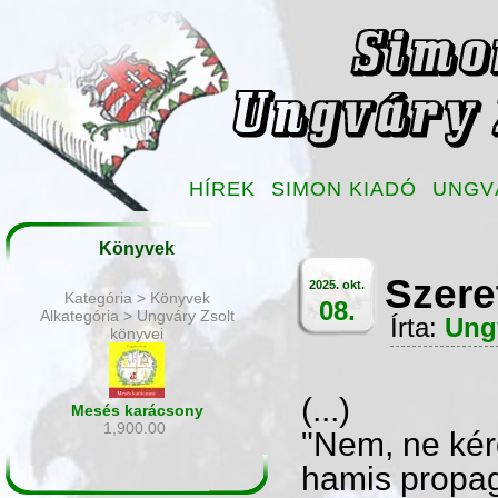
HÍREK
SIMON KIADÓ
UNGV
Könyvek
Szere
2025. okt.
Kategória > Könyvek
08.
Alkategória > Ungváry Zsolt
Írta:
Ung
könyvei
(...)
Mesés karácsony
1,900.00
"Nem, ne kérd
hamis propag