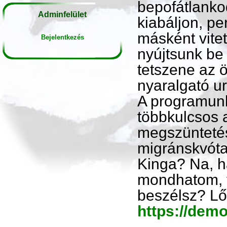
bepofátlanko
Adminfelület
kiabáljon, pe
másként vitet
Bejelentkezés
nyújtsunk be
tetszene az 
nyaralgató ur
A programunk
többkulcsos 
megszüntetés
migránskvóta?
Kinga? Na, h
mondhatom, t
beszélsz? Lő
https://dem