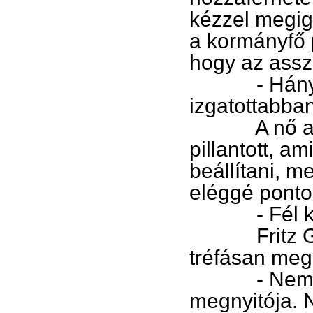
kézzel megig
a kormányfő 
hogy az ass
- Hány óra
izgatottabban
A nő a szek
pillantott, am
beállítani, m
eléggé ponto
- Fél kil
Fritz Gänse
tréfásan meg
- Nem olya
megnyitója. 