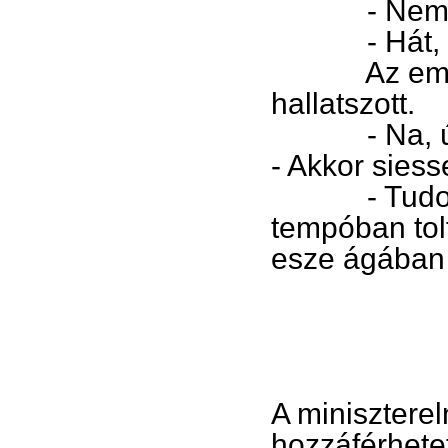
- Nem lehet
- Hát, ne
Az emeletrő
hallatszott.
- Na, úgy n
- Akkor siesse
- Tudom – s
tempóban tolt
esze ágában s
A miniszterel
hozzáférhete