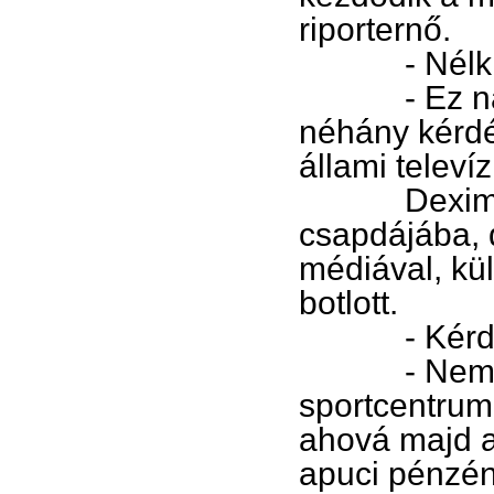
riporternő.
- Nélkülem
- Ez nagys
néhány kérd
állami televíz
Deximet a h
csapdájába, d
médiával, kü
botlott.
- Kérdezzen
- Nem tart 
sportcentrum 
ahová majd a
apuci pénzén