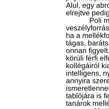
Alul, egy abr
elrejtve pedi
Poli megérk
veszélyforrásh
ha a mellékfo
tágas, baráts
onnan figyelt
körüli férfi el
kollégáiról ki
intelligens, 
annyira szere
ismeretlennek
tablójára is 
tanárok mellé