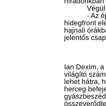
híradónkban l
Végül id
- Az éjszak
hidegfront el
hajnali órákb
jelentős csa
Ian Dexim, a
világító szám
lehet hátra, 
herceg befeje
gyászbeszédé
összeverődtek