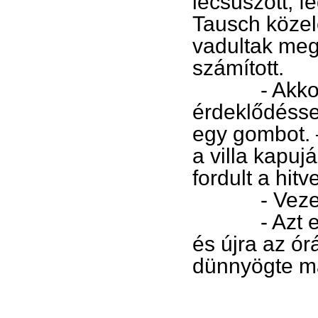
lecsúszott, f
Tausch közel
vadultak meg
számított.
- Akkor tud
érdeklődésse
egy gombot. 
a villa kapuj
fordult a hit
- Vezeték
- Azt elfele
és újra az ór
dünnyögte m