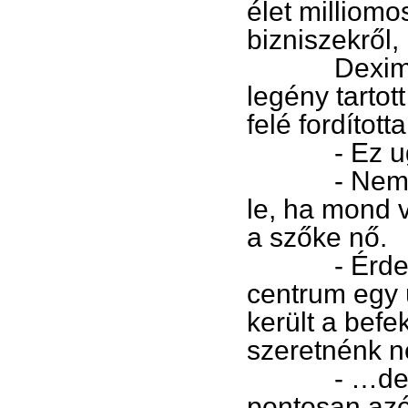
élet milliomo
bizniszekről
Dexim a kam
legény tartot
felé fordította
- Ez ugye
- Nem, nem
le, ha mond v
a szőke nő.
- Érdekese
centrum egy 
került a befe
szeretnénk n
- …de jelen
pontosan azér