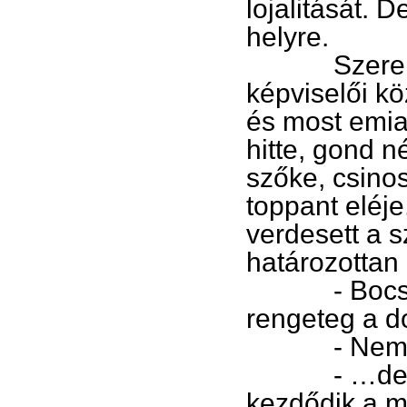
lojalitását. 
helyre.
Szerencsés
képviselői kö
és most emia
hitte, gond n
szőke, csino
toppant eléj
verdesett a s
határozottan a
- Bocsásso
rengeteg a 
- Nem vag
- …de a min
kezdődik a m