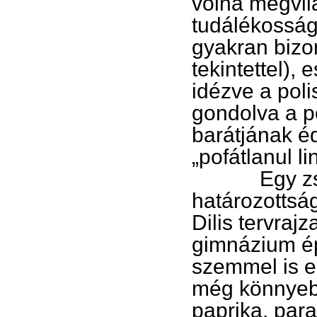
volna megvilá
tudálékosság
gyakran bizo
tekintettel),
idézve a pol
gondolva a po
barátjának é
„pofátlanul li
Egy zsúrko
határozottsá
Dilis tervrajz
gimnázium ép
szemmel is el
még könnyebbe
paprika, par