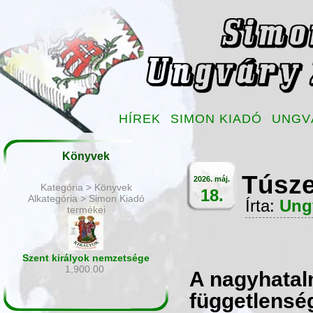
HÍREK
SIMON KIADÓ
UNGV
Könyvek
Túsze
2026. máj.
Kategória > Könyvek
18.
Alkategória > Simon Kiadó
Írta:
Ung
termékei
Szent királyok nemzetsége
1,900.00
A nagyhatal
függetlensé