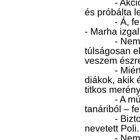
- Akciófilm?
és próbálta 
- Á, fenét! 
- Marha izga
- Nem szer
túlságosan e
veszem észre
- Miért, eg
diákok, akik
titkos merény
- A múltkor
tanáriból – f
- Biztos i
nevetett Poli.
- Nem én v