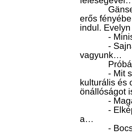
feleségével
Gänse kiszá
erős fényében
indul. Evelyn
- Miniszter
- Sajnálom,
vagyunk…
Próbál elsl
- Mit szól 
kulturális és
önállóságot 
- Magánemb
- Elképzelh
a…
- Bocsá