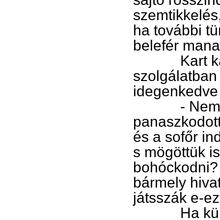
szemtikkelés
ha további t
belefér man
Kart karba 
szolgálatban 
idegenkedve 
- Nem bíro
panaszkodott
és a sofőr in
s mögöttük is
bohóckodni? 
bármely hiva
játsszák e-ez
Ha különös i