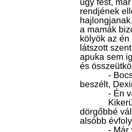
úgy fest, már
rendjének el
hajlongjanak
a mamák bizo
kölyök az én
látszott szen
apuka sem ige
és összeütkö
- Bocsánat
beszélt, Dex
- Én vagyo
Kikerülte a
dörgőbbé vált
alsóbb évfol
- Már vége 