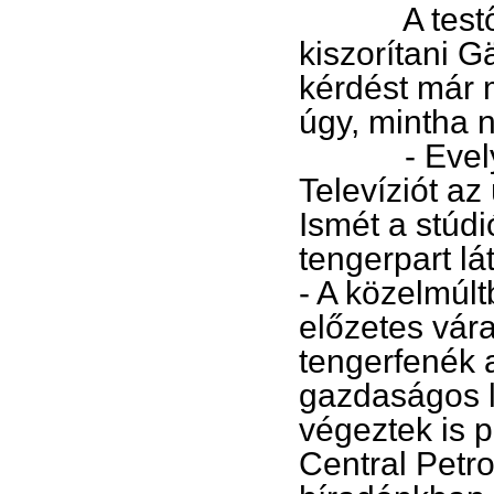
A testőrökn
kiszorítani G
kérdést már 
úgy, mintha 
- Evelyn La
Televíziót a
Ismét a stúdi
tengerpart lá
- A közelmúl
előzetes vár
tengerfenék a
gazdaságos l
végeztek is p
Central Petrol