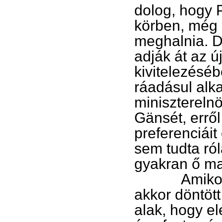
dolog, hogy P
körben, még a
meghalnia. D
adják át az ú
kivitelezéséb
ráadásul alka
miniszterelnö
Gänsét, erről
preferenciáit
sem tudta ról
gyakran ő m
Amikor fölál
akkor döntöt
alak, hogy el