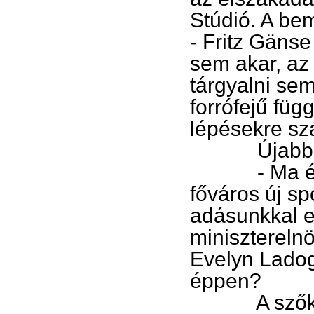
Stúdió. A be
- Fritz Gänse
sem akar, az
tárgyalni sem
forrófejű füg
lépésekre sz
Újabb t
- Ma éjszak
főváros új sp
adásunkkal e
minisztereln
Evelyn Ladog
éppen?
A szőke haj