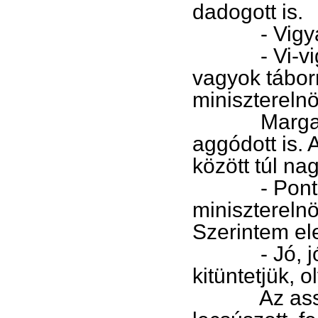
dadogott is.
- Vigyáznak
- Vi-vigyáz
vagyok tábor
minisztereln
Margarine e
aggódott is. 
között túl nag
- Pontosan e
miniszterelnök
Szerintem e
- Jó, jó –
kitüntetjük, 
Az asszony 