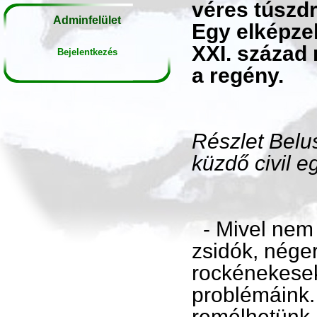
véres túszd
Adminfelület
Egy elképzel
XXI. század 
Bejelentkezés
a regény.
Részlet Belu
küzdő civil 
- Mivel nem
zsidók, nége
rockénekesek
problémáink.
remélhetünk 