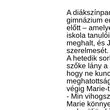
A diákszínpa
gimnázium em
előtt – amely
iskola tanuló
meghalt, és J
szerelmesét.
A hetedik so
szőke lány a
hogy ne kunco
meghatottság
végig Marie-t
- Min vihogs
Marie könnyen