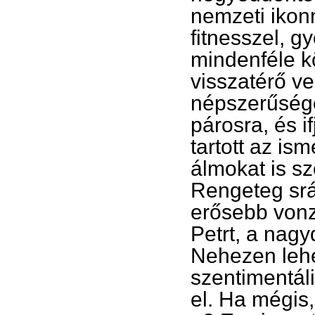
nemzeti ikonn
fitnesszel, g
mindenféle k
visszatérő v
népszerűségé
párosra, és i
tartott az is
álmokat is sz
Rengeteg srác
erősebb vonz
Petrt, a nagy
Nehezen lehe
szentimentál
el. Ha mégis