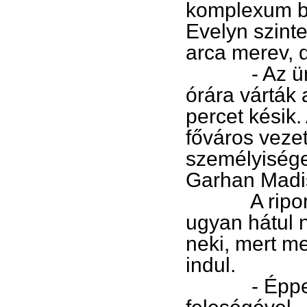
komplexum bej
Evelyn szinte
arca merev, 
- Az ünnep
órára várták 
percet késik.
főváros vezet
személyisége
Garhan Madis
A riporter 
ugyan hátul 
neki, mert me
indul.
- Éppen mo