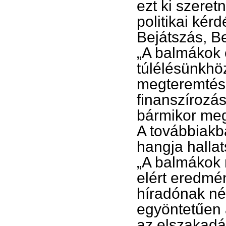
ezt ki szeret
politikai kér
Bejátszás, Be
„A balmákok 
túlélésünkhö
megteremtése
finanszírozá
bármikor megf
A továbbiakb
hangja hallat
„A balmákok 
elért eredmén
híradónak név
egyöntetűen 
az elszakadás