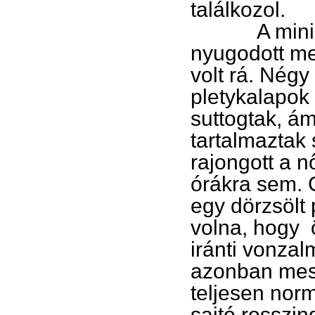
találkozol.
A miniszte
nyugodott me
volt rá. Négy
pletykalapok 
suttogtak, á
tartalmaztak
rajongott a n
órákra sem. 
egy dörzsölt 
volna, hogy 
iránti vonza
azonban mess
teljesen norm
sajtó rosszin