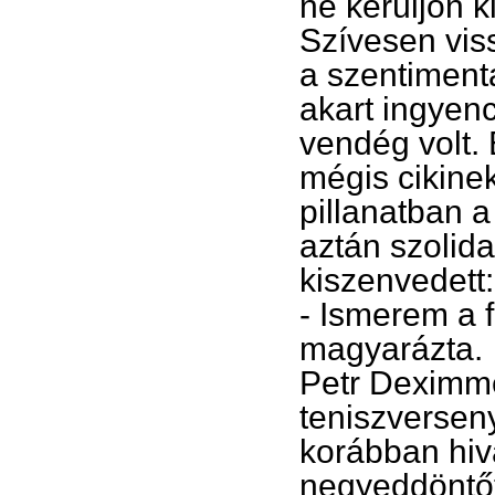
ne kerüljön 
Szívesen vis
a szentiment
akart ingyen
vendég volt. 
mégis cikine
pillanatban a
aztán szolidan
kiszenvedett:
- Ismerem a f
magyarázta.
Petr Deximme
teniszverseny
korábban hiv
negyeddöntőt