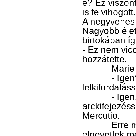
e? Ez viszont
is felvihogott.
A negyvenes 
Nagyobb élett
birtokában íg
- Ez nem vic
hozzátette. –
Marie me
- Igen? – k
lelkifurdalás
- Igen. – b
arckifejezéss
Mercutio.
Erre már n
elnevették m