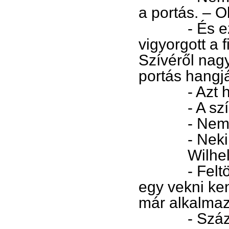
a portás. – 
- És ez biz
vigyorgott a 
Szívéről nagy
portás hangjá
- Azt hov
- A színdar
- Nem Ica
- Neki v
Wilhelm e
- Feltört a
egy vekni ke
már alkalmaz
- Százalé