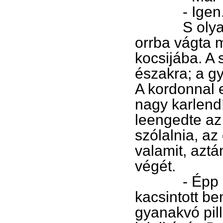
- Igen. Ép
S olyan len
orrba vágta m
kocsijába. A 
északra; a g
A kordonnal e
nagy karlendí
leengedte az 
szólalnia, az
valamit, aztán
végét.
- Épp az im
kacsintott be
gyanakvó pill