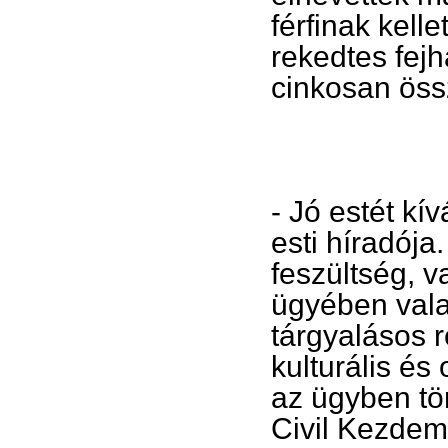
férfinak kell
rekedtes fejh
cinkosan öss
- Jó estét kí
esti híradója.
feszültség, 
ügyében valam
tárgyalásos 
kulturális és
az ügyben tö
Civil Kezdem