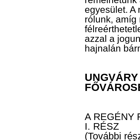
egyesület. A
rólunk, amíg
félreérthetet
azzal a jogu
hajnalán bár
UNGVÁRY 
FŐVÁROS
A REGÉNY 
I. RÉSZ
(További rés