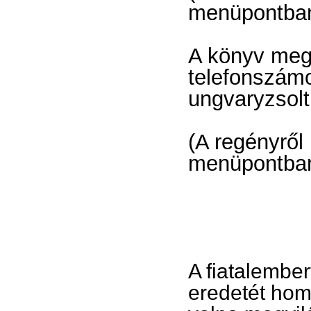
menüpontban
A könyv meg
telefonszám
ungvaryzsolt
(A regényről
menüpontba
A fiatalembe
eredetét hom