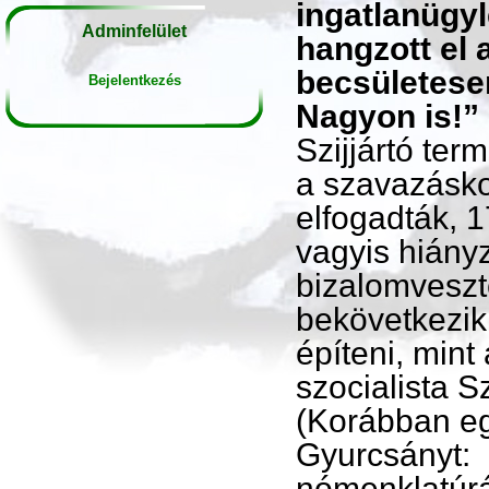
ingatlanügy
Adminfelület
hangzott el 
becsületesen
Bejelentkezés
Nagyon is!”
Szijjártó ter
a szavazáskor
elfogadták, 
vagyis hiányz
bizalomveszt
bekövetkezik 
építeni, mint
szocialista S
(Korábban egy
Gyurcsányt: 
nómenklatúrá