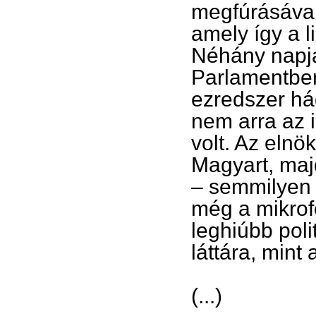
megfúrásával
amely így a l
Néhány napja 
Parlamentben
ezredszer hág
nem arra az i
volt. Az elnö
Magyart, maj
– semmilyen 
még a mikrofo
leghiúbb pol
láttára, mint 
(...)