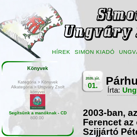
HÍREK
SIMON KIADÓ
UNGV
Könyvek
Párhu
2026. júl.
Kategória > Könyvek
01.
Alkategória > Ungváry Zsolt
Írta:
Ung
könyvei
2003-ban, a
Segítsünk a manóknak - CD
800.00
Ferencet az 
Szijjártó Pé