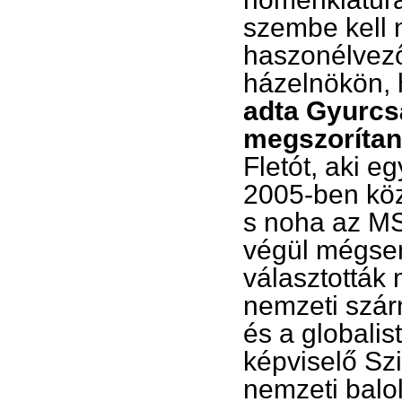
szembe kell n
haszonélvezői
házelnökön, 
adta Gyurcs
megszorítan
Fletót, aki e
2005-ben köz
s noha az MS
végül mégsem a
választották
nemzeti szárn
és a globalis
képviselő Szil
nemzeti balol