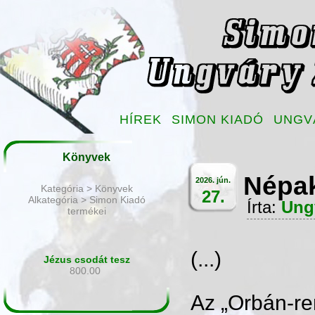
HÍREK
SIMON KIADÓ
UNGV
Könyvek
Népak
2026. jún.
Kategória > Könyvek
27.
Alkategória > Simon Kiadó
Írta:
Ung
termékei
(...)
Jézus csodát tesz
800.00
Az „Orbán-ren