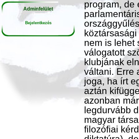
program, de 
Adminfelület
parlamentáris
országgyűlés,
Bejelentkezés
köztársasági
nem is lehet
válogatott sz
klubjának eln
váltani. Erre
joga, ha írt e
aztán kifügg
azonban már
legdurvább d
magyar társa
filozófiai ké
diktatúra), d