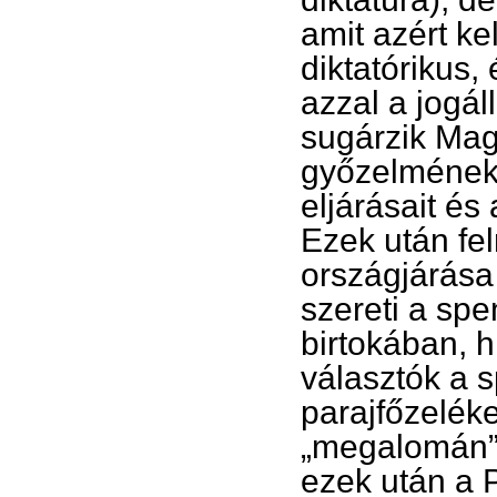
amit azért kel
diktatórikus
azzal a jogál
sugárzik Mag
győzelmének 
eljárásait é
Ezek után fe
országjárása
szereti a sp
birtokában, 
választók a s
parajfőzelék
„megalomán” 
ezek után a 