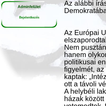
Az alábbi ír
Adminfelület
Demokratába
Bejelentkezés
Az Európai U
elszaporodta
Nem pusztán a
hanem olykor
politikusai e
figyelmét, az
kaptak: „Int
ott a távoli 
A helybéli l
házak között 
vetemedtek, 