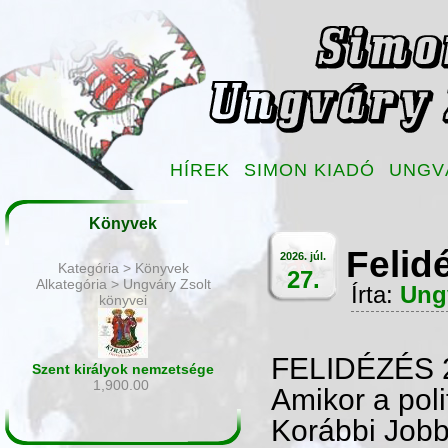
HÍREK
SIMON KIADÓ
UNGV
Könyvek
Felid
2026. júl.
Kategória > Könyvek
27.
Alkategória > Ungváry Zsolt
Írta:
Ung
könyvei
FELIDÉZÉS 
Szent királyok nemzetsége
1,900.00
Amikor a poli
Korábbi Jobb