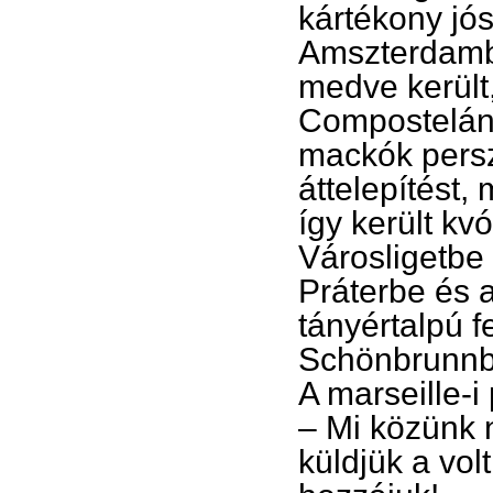
kártékony jó
Amszterdamba
medve került
Compostelának
mackók persz
áttelepítést,
így került kv
Városligetbe 
Práterbe és 
tányértalpú f
Schönbrunnba
A marseille-i
– Mi közünk
küldjük a vo