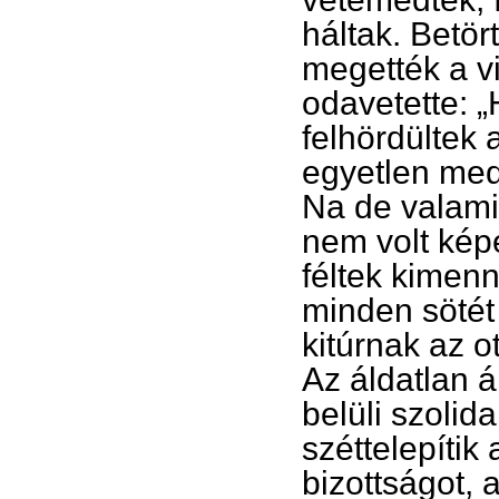
háltak. Betör
megették a vi
odavetette: „
felhördültek 
egyetlen med
Na de valamit
nem volt kép
féltek kimenn
minden sötét
kitúrnak az 
Az áldatlan á
belüli szolid
széttelepítik
bizottságot, 