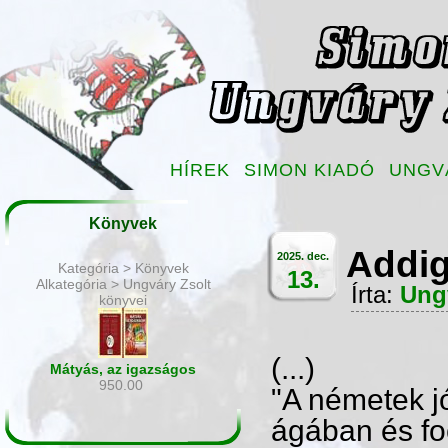
HÍREK
SIMON KIADÓ
UNGV
Könyvek
Addig 
2025. dec.
Kategória > Könyvek
13.
Alkategória > Ungváry Zsolt
Írta:
Ung
könyvei
(...)
Mátyás, az igazságos
950.00
"A németek j
ágában és fo