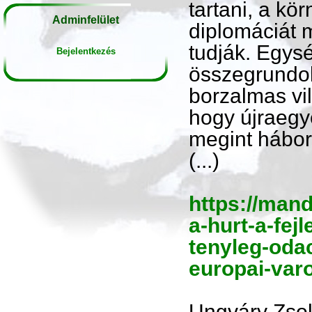
tartani, a k
Adminfelület
diplomáciát 
tudják. Egys
Bejelentkezés
összegrundol
borzalmas vil
hogy újraegy
megint hábor
(...)
https://mand
a-hurt-a-fej
tenyleg-oda
europai-var
Ungváry Zsol