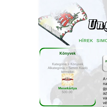
HÍREK
SIM
Könyvek
2
Kategória > Könyvek
Alkategória > Simon Kiadó
termékei
A 
na
Mesekártya
gy
500.00
az
va
vé