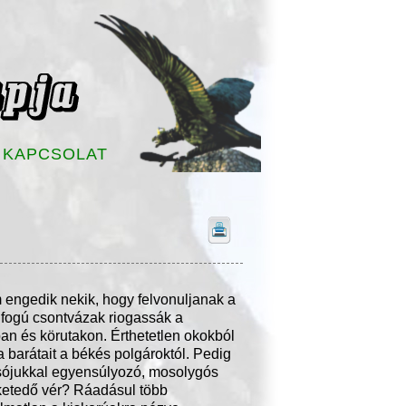
KAPCSOLAT
m engedik nekik, hogy felvonuljanak a
y fogú csontvázak riogassák a
an és körutakon. Érthetetlen okokból
la barátait a békés polgároktól. Pedig
sójukkal egyensúlyozó, mosolygós
eketedő vér? Ráadásul több