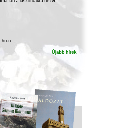
lmatlan a kiskorúakra nézve.
.hu-n.
Újabb hírek