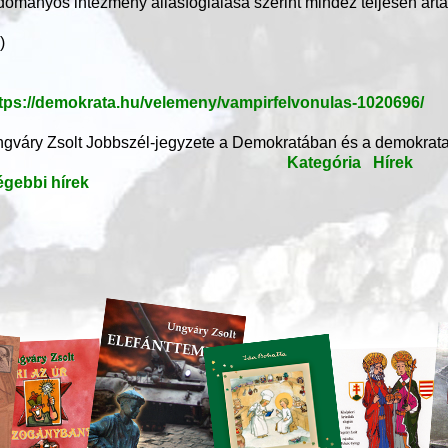
dományos intézmény állásfoglalása szerint mindez teljesen árta
.)
tps://demokrata.hu/velemeny/vampirfelvonulas-1020696/
gváry Zsolt Jobbszél-jegyzete a Demokratában és a demokrata
Kategória
Hírek
gebbi hírek