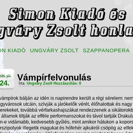
ON KIADÓ
UNGVÁRY ZSOLT
SZAPPANOPERA
Vámpírfelvonulás
025. júl.
24.
Írta:
Ungváry Zsolt
Hozzászólás: 0
vámpírok bálján az idén is napirendre került a régi sérelem: ne
gyvárosok utcáin, szívják a járókelők vérét, élőhalottak és nag
erekeket, továbbá vérfarkashajszákat rendezzenek a sikátorokb
 államok tiltják az efféle performanszokat és távol tartják Draku
n-e vidámabb, kedvesebb gyűlés, mint amikor hátukon a kopor
rszipolyok illegetik magukat és hófehér ajkukról csöpög az elf