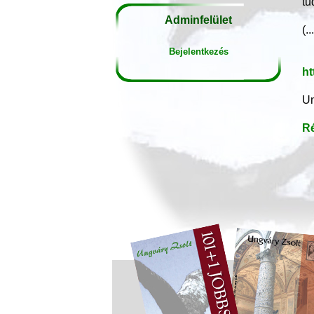
tu
Adminfelület
(..
Bejelentkezés
ht
Un
Ré