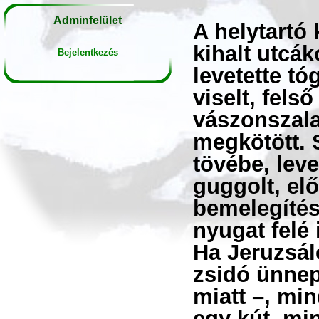
Adminfelület
A helytartó 
kihalt utcá
Bejelentkezés
levetette tó
viselt, fels
vászonszala
megkötött. S
tövébe, leve
guggolt, elő
bemelegítés
nyugat felé 
Ha Jeruzsál
zsidó ünnep
miatt –, min
egy kút, min