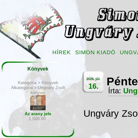
HÍREK
SIMON KIADÓ
UNGV
Könyvek
Pénte
2026. júl.
Kategória > Könyvek
16.
Alkategória > Ungváry Zsolt
Írta:
Ung
könyvei
Ungváry Zsol
Az arany jele
1,500.00