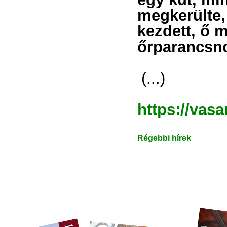
megkerülte,
kezdett, ő m
őrparancsno
(...)
https://vasa
Régebbi hírek