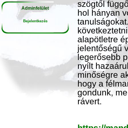
szögtől függ
Adminfelület
hol hányan vo
tanulságokat
Bejelentkezés
következtetn
alapötletre é
jelentőségű 
legerősebb p
nyílt hazaár
minőségre ak
hogy a félmar
gondunk, mer
rávert.
https://mand