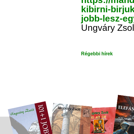
kibirni-birj
jobb-lesz-e
Ungváry Zsol
Régebbi hírek