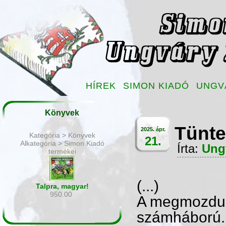
HÍREK
SIMON KIADÓ
UNGV
Könyvek
Tünte
2025. ápr.
Kategória > Könyvek
21.
Alkategória > Simon Kiadó
Írta:
Ung
termékei
(...)
Talpra, magyar!
950.00
A megmozdulá
számháború. P