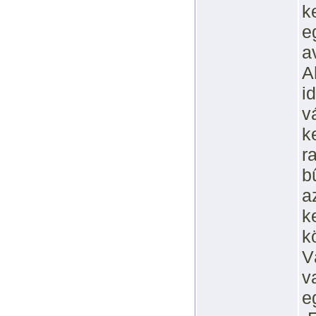
k
e
a
A
i
v
k
r
b
a
k
k
V
v
e