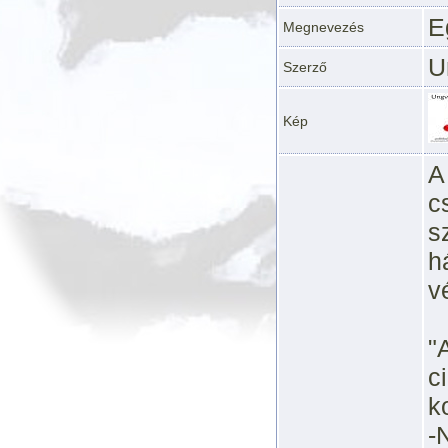
E
Megnevezés
U
Szerző
Kép
A
c
s
h
v
"
c
k
-