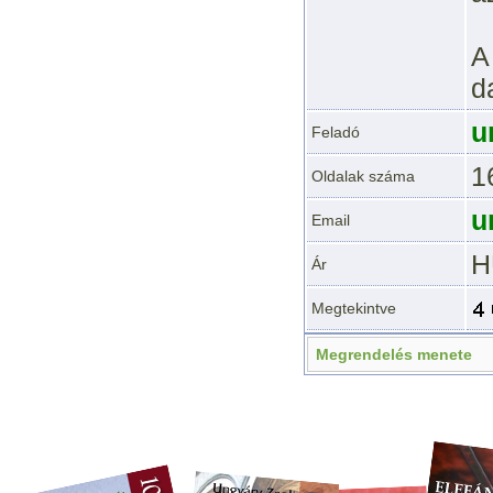
A
d
u
Feladó
1
Oldalak száma
u
Email
H
Ár
Megtekintve
Megrendelés menete