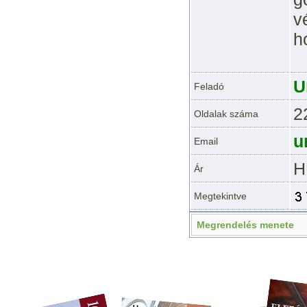
v
h
U
Feladó
2
Oldalak száma
u
Email
H
Ár
Megtekintve
Megrendelés menete