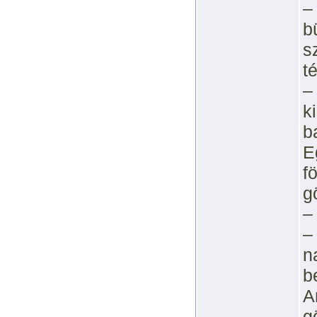
–
b
s
t
–
k
b
E
f
g
–
–
n
b
A
g