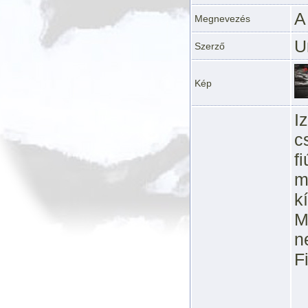
A
Megnevezés
U
Szerző
Kép
I
c
f
m
kí
M
n
F