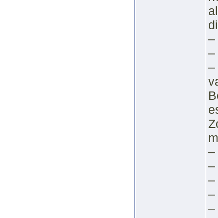
a
d
–
–
–
v
B
e
Z
m
–
–
–
–
–