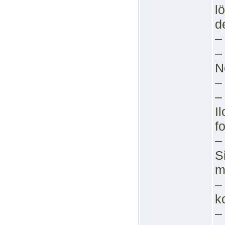
l
d
–
–
N
–
–
I
f
–
S
m
–
k
–