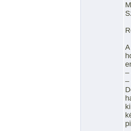
M
S
R
A
h
e
–
–
D
h
k
k
p