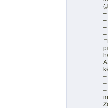
(
–
–
–
–
E
p
h
A
k
–
–
–
m
Z