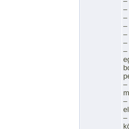
–
–
–
–
–
–
–
e
b
p
–
m
–
e
–
k