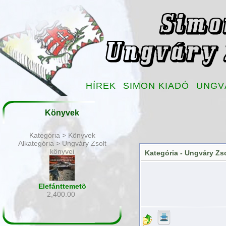
HÍREK
SIMON KIADÓ
UNGV
Könyvek
Kategória > Könyvek
Alkategória > Ungváry Zsolt
könyvei
Kategória -
Ungváry Zso
Elefánttemetõ
2,400.00