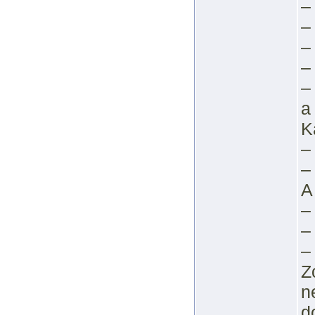
–
–
–
–
–
a
K
–
–
A
–
–
–
Z
n
d