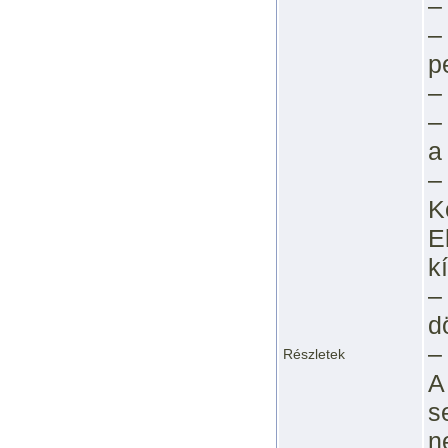
–
–
p
–
–
a
–
K
E
k
–
d
–
Részletek
A
s
n