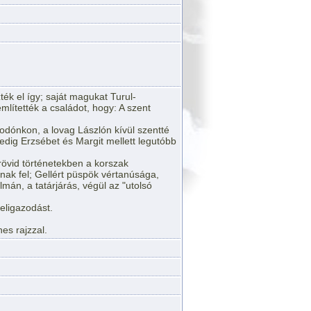
ték el így; saját magukat Turul-
lítették a családot, hogy: A szent
odónkon, a lovag Lászlón kívül szentté
edig Erzsébet és Margit mellett legutóbb
rövid történetekben a korszak
nak fel; Gellért püspök vértanúsága,
án, a tatárjárás, végül az "utolsó
 eligazodást.
nes rajzzal.