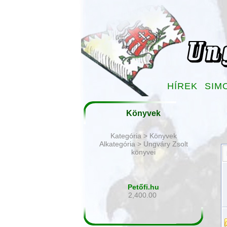
HÍREK
SIM
Könyvek
Kategória > Könyvek
Alkategória > Ungváry Zsolt
könyvei
Petőfi.hu
2,400.00