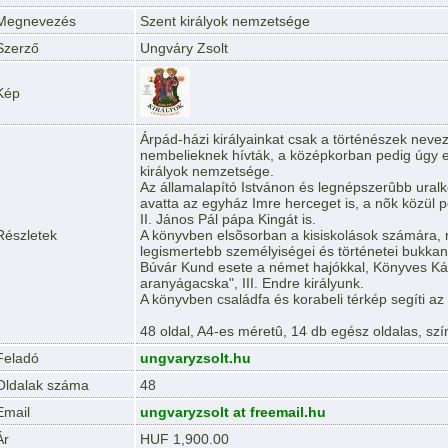
Megnevezés
Szent királyok nemzetsége
Szerző
Ungváry Zsolt
Kép
Árpád-házi királyainkat csak a történészek nevez
nembelieknek hívták, a középkorban pedig úgy em
királyok nemzetsége.
Az államalapító Istvánon és legnépszerûbb uralk
avatta az egyház Imre herceget is, a nõk közül p
II. János Pál pápa Kingát is.
Részletek
A könyvben elsõsorban a kisiskolások számára, 
legismertebb személyiségei és történetei bukkan
Búvár Kund esete a német hajókkal, Könyves Kálm
aranyágacska", III. Endre királyunk.
A könyvben családfa és korabeli térkép segíti az
48 oldal, A4-es méretû, 14 db egész oldalas, szí
Feladó
ungvaryzsolt.hu
Oldalak száma
48
Email
ungvaryzsolt at freemail.hu
Ár
HUF 1,900.00