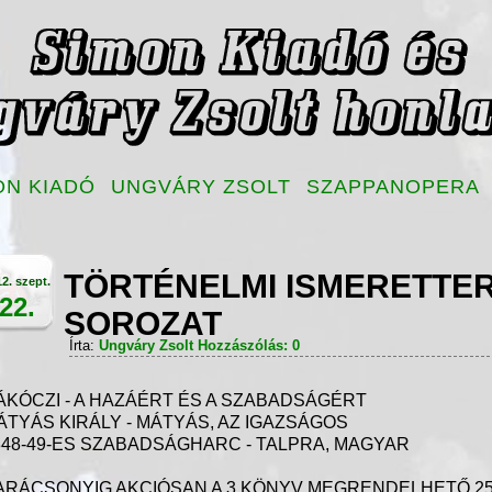
ON KIADÓ
UNGVÁRY ZSOLT
SZAPPANOPERA
TÖRTÉNELMI ISMERETTE
2. szept.
22.
SOROZAT
Írta:
Ungváry Zsolt
Hozzászólás: 0
ÁKÓCZI - A HAZÁÉRT ÉS A SZABADSÁGÉRT
ÁTYÁS KIRÁLY - MÁTYÁS, AZ IGAZSÁGOS
848-49-ES SZABADSÁGHARC - TALPRA, MAGYAR
ARÁCSONYIG AKCIÓSAN A 3 KÖNYV MEGRENDELHETŐ 250