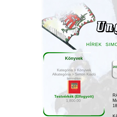
HÍREK
SIM
Könyvek
201
Kategória > Könyvek
Alkategória > Simon Kiadó
termékei
R
Testvérkék (Elfogyott)
M
1,800.00
1
K