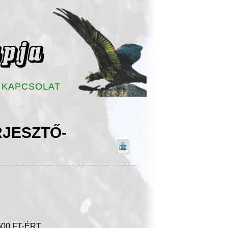
KAPCSOLAT
RJESZTŐ-
0 FT-ÉRT.