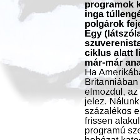
programok k
inga túlleng
polgárok fej
Egy (látszól
szuverenista
ciklus alatt
már-már ana
Ha Amerikáb
Britanniában
elmozdul, az
jelez. Nálunk
százalékos e
frissen alakul
programú sze
bohózat kate