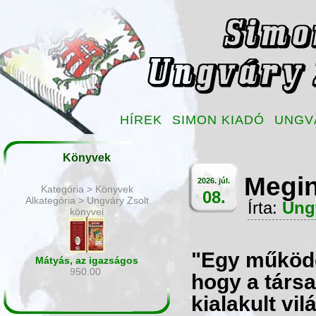
HÍREK
SIMON KIADÓ
UNGV
Könyvek
Megin
2026. júl.
Kategória > Könyvek
08.
Alkategória > Ungváry Zsolt
Írta:
Ung
könyvei
"Egy működő
Mátyás, az igazságos
950.00
hogy a társ
kialakult vi