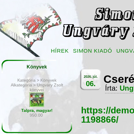
HÍREK
SIMON KIADÓ
UNGV
Könyvek
Cseré
2026. júl.
Kategória > Könyvek
06.
Alkategória > Ungváry Zsolt
Írta:
Ung
könyvei
https://dem
Talpra, magyar!
950.00
1198866/