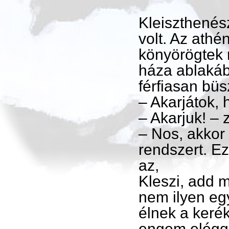
Kleiszthenés
volt. Az athé
könyörögtek ne
háza ablakáb
férfiasan büs
– Akarjátok, 
– Akarjuk! – 
– Nos, akkor 
rendszert. E
az,
Kleszi, add 
nem ilyen egy
élnek a keré
engem elégg