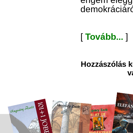
demokráciáról
[
Tovább...
]
Hozzászólás kü
v