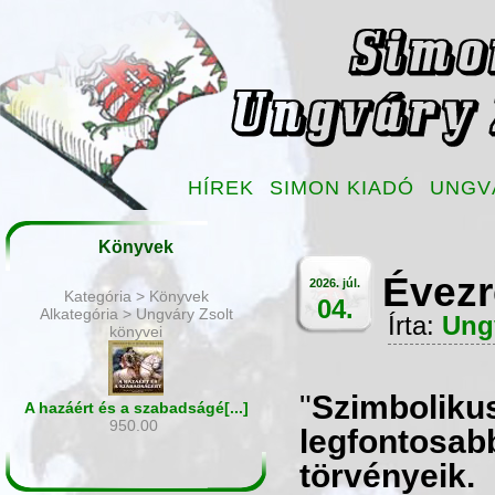
HÍREK
SIMON KIADÓ
UNGV
Könyvek
Évezr
2026. júl.
Kategória > Könyvek
04.
Alkategória > Ungváry Zsolt
Írta:
Ung
könyvei
"
Szimbolikus
A hazáért és a szabadságé[...]
950.00
legfontosabb
törvényeik.