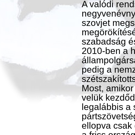
A valódi ren
negyvenévnyi
szovjet megs
megörökítésé
szabadság és 
2010-ben a h
állampolgárs
pedig a nemze
szétszakított
Most, amikor
velük kezdőd
legalábbis a
pártszövetsé
ellopva csak
a friss orsz