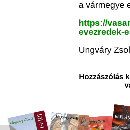
a vármegye e
https://vasa
evezredek-e
Ungváry Zsol
Hozzászólás kü
v