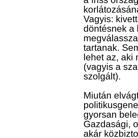
korlátozásána
Vagyis: kive
döntésnek a 
megválasszan
tartanak. Se
lehet az, aki
(vagyis a sza
szolgált).
Miután elvágt
politikusgen
gyorsan bele
Gazdasági, o
akár közbizto