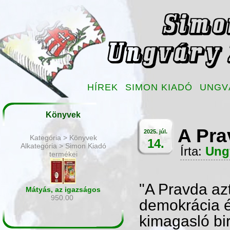
HÍREK
SIMON KIADÓ
UNGV
Könyvek
A Pra
2025. júl.
Kategória > Könyvek
14.
Alkategória > Simon Kiadó
Írta:
Ung
termékei
"A Pravda azt
Mátyás, az igazságos
950.00
demokrácia é
kimagasló bi