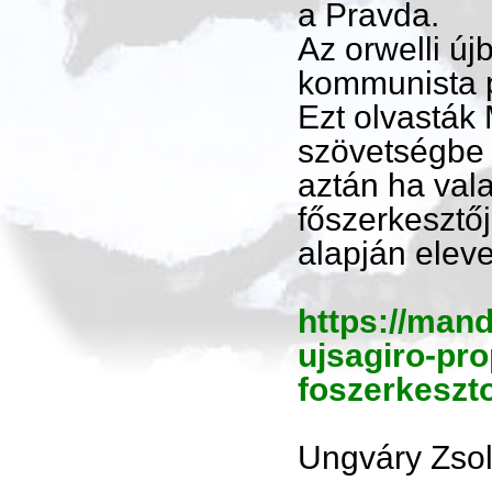
a Pravda.
Az orwelli új
kommunista p
Ezt olvasták M
szövetségbe f
aztán ha val
főszerkesztő
alapján elev
https://mand
ujsagiro-pro
foszerkeszt
Ungváry Zsol