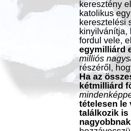
keresztény el
katolikus egy
keresztelési
kinyilvánítja
fordul vele, 
egymilliárd 
milliós nagy
részéről, ho
Ha az össze
kétmilliárd 
mindenképpe
tételesen le
találkozik i
nagyobbnak 
hozzávesszük