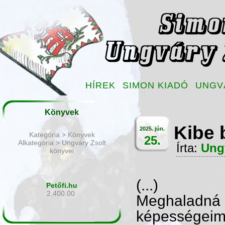
HÍREK
SIMON KIADÓ
UNGV
Könyvek
Kibe 
2025. jún.
Kategória > Könyvek
25.
Alkategória > Ungváry Zsolt
Írta:
Ung
könyvei
(...)
Petőfi.hu
2,400.00
Meghaladná e
képességeimne