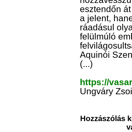
esztendőn át
a jelent, han
ráadásul oly
felülmúló emb
felvilágosult
Aquinói Szen
(...)
https://vasa
Ungváry Zsoil
Hozzászólás kü
v