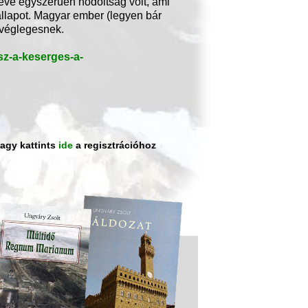
eve egyszerűen hódoltság volt, ami
 állapot. Magyar ember (legyen bár
 véglegesnek.
sz-a-keserges-a-
vagy kattints
ide
a regisztrációhoz