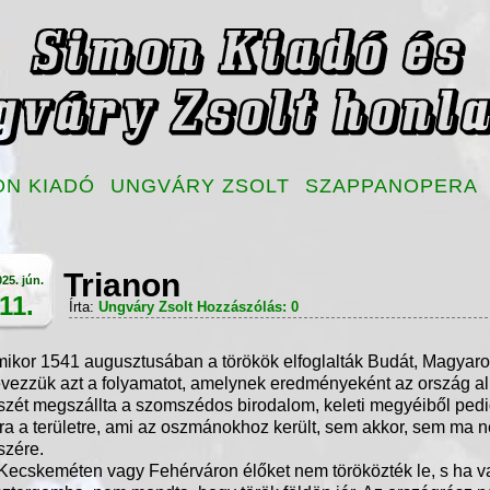
ON KIADÓ
UNGVÁRY ZSOLT
SZAPPANOPERA
Trianon
25. jún.
11.
Írta:
Ungváry Zsolt
Hozzászólás: 0
ikor 1541 augusztusában a törökök elfoglalták Budát, Magyaro
vezzük azt a folyamatot, amelynek eredményeként az ország a
szét megszállta a szomszédos birodalom, keleti megyéiből pedig 
ra a területre, ami az oszmánokhoz került, sem akkor, sem ma n
szére.
Kecskeméten vagy Fehérváron élőket nem töröközték le, s ha v