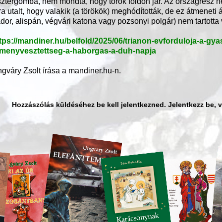
ztergomba, nem mondta, hogy török földön jár. Az országrész n
ra utalt, hogy valakik (a törökök) meghódították, de ez átmeneti
dor, alispán, végvári katona vagy pozsonyi polgár) nem tartotta
tps://mandiner.hu/belfold/2025/06/trianon-evforduloja-a-gya
menyvesztettseg-a-haborgas-a-duh-napja
gváry Zsolt írása a mandiner.hu-n.
Hozzászólás küldéséhez be kell jelentkezned. Jelentkezz be, 