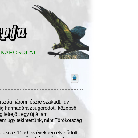
KAPCSOLAT
rszág három részre szakadt. Így
lig harmadára zsugorodott, középső
létrejött egy új állam.
em úgy tekintettünk, mint Törökország
alaki az 1550-es években elvetődött