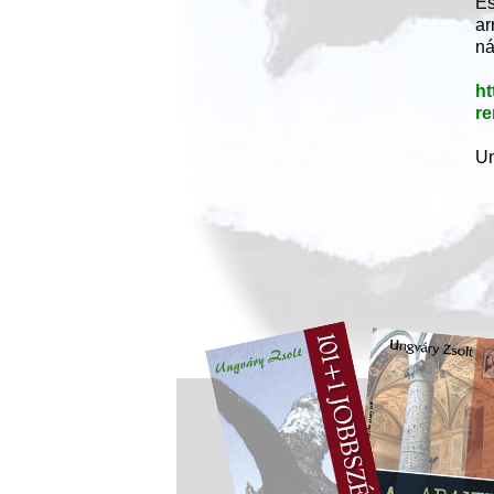
Es
ar
ná
ht
re
Un