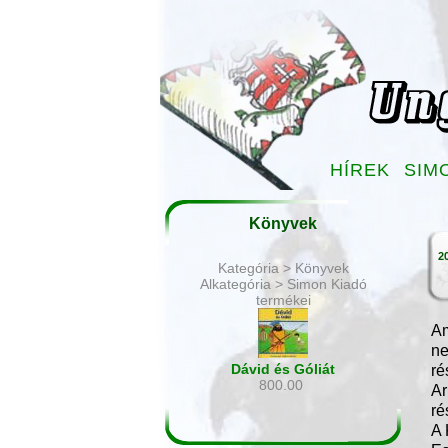
HÍREK
SIM
Könyvek
20
Kategória > Könyvek
Alkategória > Simon Kiadó
termékei
Am
ne
Dávid és Góliát
ré
800.00
Ar
ré
A 