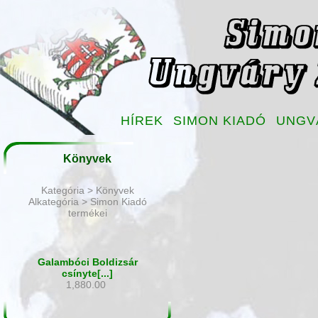
HÍREK
SIMON KIADÓ
UNGV
Könyvek
Kategória > Könyvek
Alkategória > Simon Kiadó
termékei
Galambóci Boldizsár
csínyte[...]
1,880.00