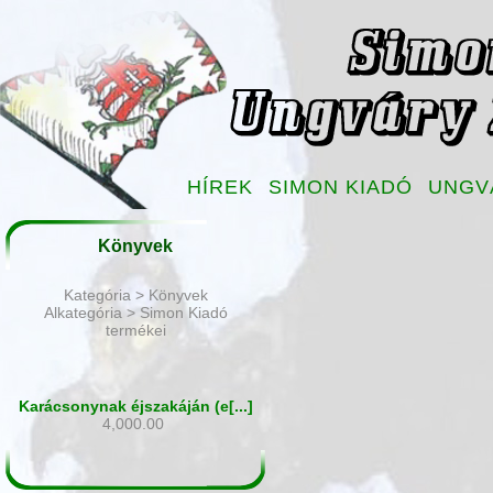
HÍREK
SIMON KIADÓ
UNGV
Könyvek
Kategória > Könyvek
Alkategória > Simon Kiadó
termékei
Karácsonynak éjszakáján (e[...]
4,000.00