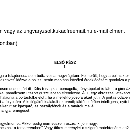
 vagy az ungvaryzsoltkukacfreemail.hu e-mail címen.
ontban)
ELSŐ RÉSZ
1.
ga a tulajdonosa sem tudta volna megvilágítani. Felmerült, hogy a polihiszto
okonszenvet” idézve a polisz, netán markáns közéleti érdeklődésére gondolva a
em járt itt, Dilis tervrajzait bemagolta, fényképeket is látott a gimnáziu
ka, paradicsom utazott gusztusosan elrendezve. Alul, egy abrosszal letakarva 
nia a portásfülke előtt, ha a mellékfolyosóra akart jutni. A portás odabent ü
tt a folyosóra. A kollégáiról kialakult sztereotípiáktól eltérően intelligens, ny
elkerült az igazgató, az osztályfőnök és a tanárok mellé.
 hangja remegését.
yelmemet. Akkor pedig nem veszem észre, ki jön-megy.
iznak a tornateremben? Vagy titkos merénylet a szigorú matektanár ellen?