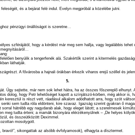
ségét, és a bejárat felé indul. Evelyn megpróbál a közelébe jutni.
ghoz pénzügyi önállóságot is szeretne…
 szférájától, hogy a kérdést már meg sem hallja, vagy legalábbis tehet ú
 megnyitásáról…
hang:
lelően benyúlik a tengerfenék alá. Szakértők szerint a kitermelés gazdaságo
nkban láthatják.
grészt. A fővárosba a hajnali órákban érkezik viharos erejű széllel és jele
5.
át. Úgy sejtette, már nem sok lehet hátra, ha az összes főszereplő elhunyt. 
ontos dolog, hogy Petr lehetőséget kapott a színjátszó-körben, még akkor is, 
n keresztül is részt vett, ráadásul alkalom adódhatott arra, hogy szót váltson
gy senki sem tudta róla eldönteni, kire szavaz. Igazság szerint gyakran ő mag
sorral hátrébb egy nagydarab alak, hogy eleget látott; a szerelmesek kimúlta
sen meg tudta érteni; a mamák bizonyára elérzékenyülnek – „De helyes kölyö
közül, és összeütközött Deximmel.
zottan mosolygott.
avó!”, sikongattak az alsóbb évfolyamosok), elhagyta a dísztermet.