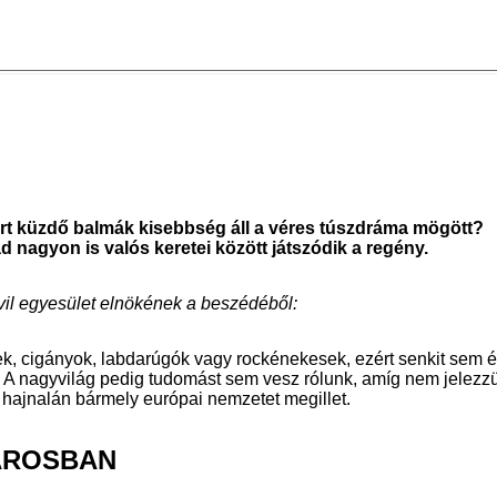
rt küzdő balmák kisebbség áll a véres túszdráma mögött?
d nagyon is valós keretei között játszódik a regény.
vil egyesület elnökének a beszédéből:
 cigányok, labdarúgók vagy rockénekesek, ezért senkit sem ér
 A nagyvilág pedig tudomást sem vesz rólunk, amíg nem jelezzük
 hajnalán bármely európai nemzetet megillet.
VÁROSBAN