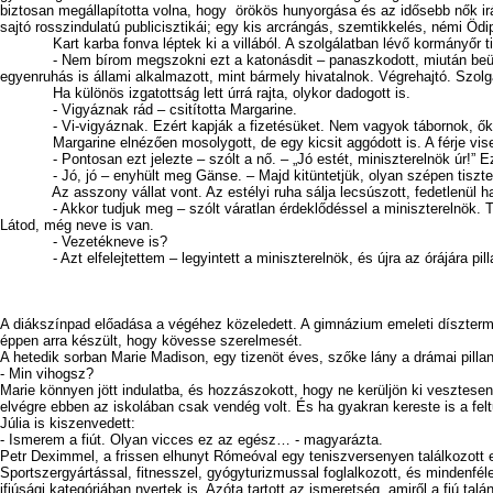
biztosan megállapította volna, hogy örökös hunyorgása és az idősebb nők ir
sajtó rosszindulatú publicisztikái; egy kis arcrángás, szemtikkelés, némi 
Kart karba fonva léptek ki a villából. A szolgálatban lévő kormányőr tis
- Nem bírom megszokni ezt a katonásdit – panaszkodott, miután beültek az 
egyenruhás is állami alkalmazott, mint bármely hivatalnok. Végrehajtó. Szolg
Ha különös izgatottság lett úrrá rajta, olykor dadogott is.
- Vigyáznak rád – csitította Margarine.
- Vi-vigyáznak. Ezért kapják a fizetésüket. Nem vagyok tábornok, ők se
Margarine elnézően mosolygott, de egy kicsit aggódott is. A férje viselke
- Pontosan ezt jelezte – szólt a nő. – „Jó estét, miniszterelnök úr!” Ez
- Jó, jó – enyhült meg Gänse. – Majd kitüntetjük, olyan szépen tisztel
Az asszony vállat vont. Az estélyi ruha sálja lecsúszott, fedetlenül hag
- Akkor tudjuk meg – szólt váratlan érdeklődéssel a miniszterelnök. Telef
Látod, még neve is van.
- Vezetékneve is?
- Azt elfelejtettem – legyintett a miniszterelnök, és újra az órájára pil
A diákszínpad előadása a végéhez közeledett. A gimnázium emeleti dísztermébe
éppen arra készült, hogy kövesse szerelmesét.
A hetedik sorban Marie Madison, egy tizenöt éves, szőke lány a drámai pilla
- Min vihogsz?
Marie könnyen jött indulatba, és hozzászokott, hogy ne kerüljön ki vesztes
elvégre ebben az iskolában csak vendég volt. És ha gyakran kereste is a felt
Júlia is kiszenvedett:
- Ismerem a fiút. Olyan vicces ez az egész… - magyarázta.
Petr Deximmel, a frissen elhunyt Rómeóval egy teniszversenyen találkozott e
Sportszergyártással, fitnesszel, gyógyturizmussal foglalkozott, és mindenfé
ifjúsági kategóriában nyertek is. Azóta tartott az ismeretség, amiről a fiú t