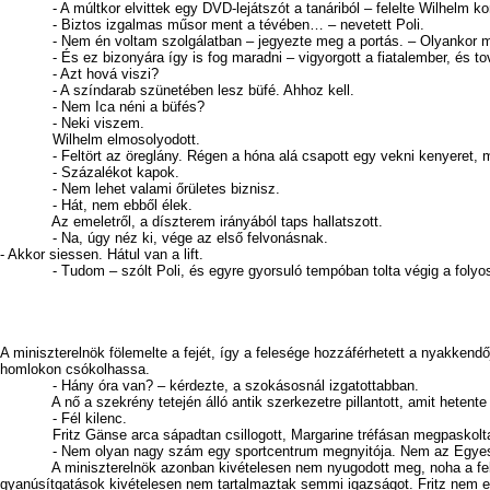
- A múltkor elvittek egy DVD-lejátszót a tanáriból – felelte Wilhelm k
- Biztos izgalmas műsor ment a tévében… – nevetett Poli.
- Nem én voltam szolgálatban – jegyezte meg a portás. – Olyankor mé
- És ez bizonyára így is fog maradni – vigyorgott a fiatalember, és tovább
- Azt hová viszi?
- A színdarab szünetében lesz büfé. Ahhoz kell.
- Nem Ica néni a büfés?
- Neki viszem.
Wilhelm elmosolyodott.
- Feltört az öreglány. Régen a hóna alá csapott egy vekni kenyeret, meg
- Százalékot kapok.
- Nem lehet valami őrületes biznisz.
- Hát, nem ebből élek.
Az emeletről, a díszterem irányából taps hallatszott.
- Na, úgy néz ki, vége az első felvonásnak.
- Akkor siessen. Hátul van a lift.
- Tudom – szólt Poli, és egyre gyorsuló tempóban tolta végig a folyosón 
A miniszterelnök fölemelte a fejét, így a felesége hozzáférhetett a nyakken
homlokon csókolhassa.
- Hány óra van? – kérdezte, a szokásosnál izgatottabban.
A nő a szekrény tetején álló antik szerkezetre pillantott, amit hetente eg
- Fél kilenc.
Fritz Gänse arca sápadtan csillogott, Margarine tréfásan megpaskolt
- Nem olyan nagy szám egy sportcentrum megnyitója. Nem az Egyesült 
A miniszterelnök azonban kivételesen nem nyugodott meg, noha a felesége 
gyanúsítgatások kivételesen nem tartalmaztak semmi igazságot. Fritz nem eg