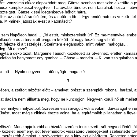
ánti vonzalma akkor alapozódott meg. Gänse azonban messzire elkerülte a psz
Ödipusz-komplexussal vegyítve – ha további tünetek nem társulnak hozzá – bő
ztelgett, Gänse kissé idegenkedve hőkölt hátra.
autó hátsó ülésére, és a sofőr indított. Egy rendőrmotoros vezette fel őke
a. Mi-minek játsszák e-ezt a katonásdit?
m Napóleon hadai… „Jó estét, miniszterelnök úr!” Ez me-mennyivel ember
dése és a tervezett program között túl nagy feszültség vibrált.
t fejezte ki a tisztelgés. Szerintem elegánsabb, mint valami makogás…
eg. Mi a neve?
yta a dekoltázst. Margarine Tausch közeledett az ötvenhez, éretlen kamasz
onján benyomott egy gombot. – Gänse – mondta. – Ki van szolgálatban a vil
lantott. – Nyolc negyven… - dünnyögte maga elé.
3.
n, a zsúfolt nézőtér előtt – amelyet jórészt a szereplők rokonai, barátai, az
nat dacára nem állhatta meg, hogy ne kuncogjon. Negyven körüli nő ült mellet
en semmilyen helyzetből. Szívesen visszavágott volna valami durvaságot enn
űnést, most mégis cikinek érezte volna, ha a legdrámaibb pillanatban a figyel
lőször. Marie apja korábban hivatásszerűen teniszezett, sőt negyeddöntőt já
le közéleti esemény, sőt tévéműsorok visszatérő vendégeként szélesítette to
alán merészebb álmokat is szövögetett, de a lány ezt elhárította. Rengeteg srá