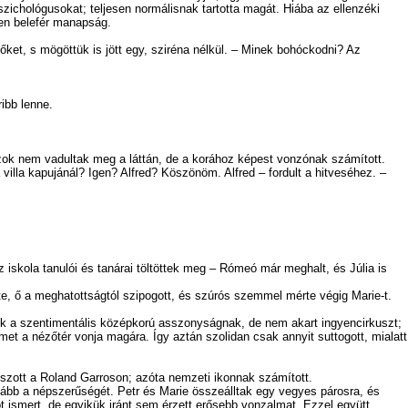
ichológusokat; teljesen normálisnak tartotta magát. Hiába az ellenzéki
ven belefér manapság.
t, s mögöttük is jött egy, sziréna nélkül. – Minek bohóckodni? Az
ibb lenne.
ok nem vadultak meg a láttán, de a korához képest vonzónak számított.
la kapujánál? Igen? Alfred? Köszönöm. Alfred – fordult a hitveséhez. –
 iskola tanulói és tanárai töltöttek meg – Rómeó már meghalt, és Júlia is
te, ő a meghatottságtól szipogott, és szúrós szemmel mérte végig Marie-t.
ek a szentimentális középkorú asszonyságnak, de nem akart ingyencirkuszt;
met a nézőtér vonja magára. Így aztán szolidan csak annyit suttogott, mialatt
tszott a Roland Garroson; azóta nemzeti ikonnak számított.
vább a népszerűségét. Petr és Marie összeálltak egy vegyes párosra, és
cot ismert, de egyikük iránt sem érzett erősebb vonzalmat. Ezzel együtt