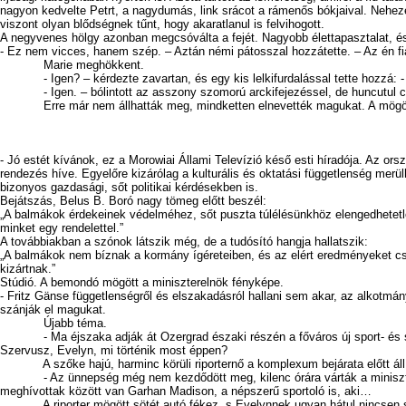
nagyon kedvelte Petrt, a nagydumás, link srácot a rámenős bókjaival. Neheze
viszont olyan blődségnek tűnt, hogy akaratlanul is felvihogott.
A negyvenes hölgy azonban megcsóválta a fejét. Nagyobb élettapasztalat, és 
- Ez nem vicces, hanem szép. – Aztán némi pátosszal hozzátette. – Az én fi
Marie meghökkent.
- Igen? – kérdezte zavartan, és egy kis lelkifurdalással tette hozzá: 
- Igen. – bólintott az asszony szomorú arckifejezéssel, de huncutul csi
Erre már nem állhatták meg, mindketten elnevették magukat. A mögöttük ülő
- Jó estét kívánok, ez a Morowiai Állami Televízió késő esti híradója. Az ors
rendezés híve. Egyelőre kizárólag a kulturális és oktatási függetlenség mer
bizonyos gazdasági, sőt politikai kérdésekben is.
Bejátszás, Belus B. Boró nagy tömeg előtt beszél:
„A balmákok érdekeinek védelméhez, sőt puszta túlélésünkhöz elengedhetetl
minket egy rendelettel.”
A továbbiakban a szónok látszik még, de a tudósító hangja hallatszik:
„A balmákok nem bíznak a kormány ígéreteiben, és az elért eredményeket csa
kizártnak.”
Stúdió. A bemondó mögött a miniszterelnök fényképe.
- Fritz Gänse függetlenségről és elszakadásról hallani sem akar, az alkotmány
szánják el magukat.
Újabb téma.
- Ma éjszaka adják át Ozergrad északi részén a főváros új sport- és szór
Szervusz, Evelyn, mi történik most éppen?
A szőke hajú, harminc körüli riporternő a komplexum bejárata előtt áll, mö
- Az ünnepség még nem kezdődött meg, kilenc órára várták a miniszterelnö
meghívottak között van Garhan Madison, a népszerű sportoló is, aki…
A riporter mögött sötét autó fékez, s Evelynnek ugyan hátul nincsen szeme