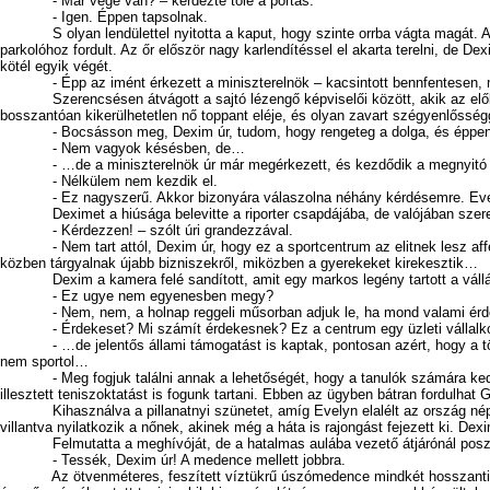
- Már vége van? – kérdezte tőle a portás.
- Igen. Éppen tapsolnak.
S olyan lendülettel nyitotta a kaput, hogy szinte orrba vágta magát. A gimn
parkolóhoz fordult. Az őr először nagy karlendítéssel el akarta terelni, de De
kötél egyik végét.
- Épp az imént érkezett a miniszterelnök – kacsintott bennfentesen, mivel ú
Szerencsésen átvágott a sajtó lézengő képviselői között, akik az előbb le
bosszantóan kikerülhetetlen nő toppant eléje, és olyan zavart szégyenlősséggel
- Bocsásson meg, Dexim úr, tudom, hogy rengeteg a dolga, és éppe
- Nem vagyok késésben, de…
- …de a miniszterelnök úr már megérkezett, és kezdődik a megnyitó ün
- Nélkülem nem kezdik el.
- Ez nagyszerű. Akkor bizonyára válaszolna néhány kérdésemre. Evelyn 
Deximet a hiúsága belevitte a riporter csapdájába, de valójában szeretett 
- Kérdezzen! – szólt úri grandezzával.
- Nem tart attól, Dexim úr, hogy ez a sportcentrum az elitnek lesz afféle
közben tárgyalnak újabb bizniszekről, miközben a gyerekeket kirekesztik…
Dexim a kamera felé sandított, amit egy markos legény tartott a vállán, E
- Ez ugye nem egyenesben megy?
- Nem, nem, a holnap reggeli műsorban adjuk le, ha mond valami érdekese
- Érdekeset? Mi számít érdekesnek? Ez a centrum egy üzleti vállalkozás,
- …de jelentős állami támogatást is kaptak, pontosan azért, hogy a tömeg
nem sportol…
- Meg fogjuk találni annak a lehetőségét, hogy a tanulók számára kedvezmé
illesztett teniszoktatást is fogunk tartani. Ebben az ügyben bátran fordulha
Kihasználva a pillanatnyi szünetet, amíg Evelyn elalélt az ország népszer
villantva nyilatkozik a nőnek, akinek még a háta is rajongást fejezett ki. De
Felmutatta a meghívóját, de a hatalmas aulába vezető átjárónál posztoló
- Tessék, Dexim úr! A medence mellett jobbra.
Az ötvenméteres, feszített víztükrű úszómedence mindkét hosszanti partján