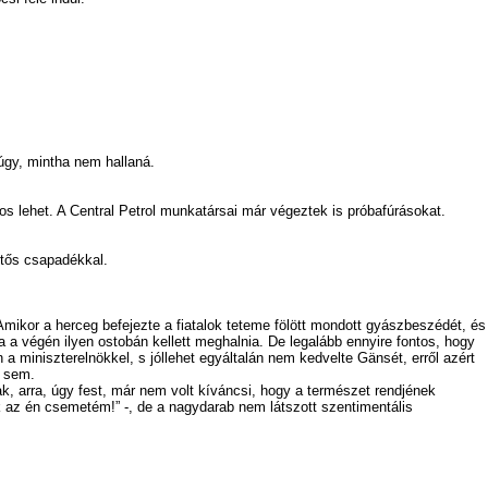
gy, mintha nem hallaná.
s lehet. A Central Petrol munkatársai már végeztek is próbafúrásokat.
ntős csapadékkal.
Amikor a herceg befejezte a fiatalok teteme fölött mondott gyászbeszédét, és
ha a végén ilyen ostobán kellett meghalnia. De legalább ennyire fontos, hogy
 a miniszterelnökkel, s jóllehet egyáltalán nem kedvelte Gänsét, erről azért
a sem.
k, arra, úgy fest, már nem volt kíváncsi, hogy a természet rendjének
k az én csemetém!” -, de a nagydarab nem látszott szentimentális