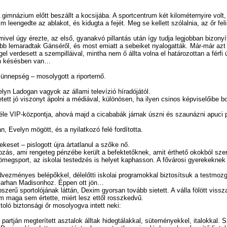
ázium előtt beszállt a kocsijába. A sportcentrum két kilométernyire volt, é
xim leengedte az ablakot, és kidugta a fejét. Meg se kellett szólalnia, az őr f
gy érezte, az első, gyanakvó pillantás után így tudja legjobban bizonyítani
maradtak Gänséről, és most emiatt a sebeiket nyalogatták. Már-már azt hitt
 verdesett a szempilláival, mintha nem ő állta volna el határozottan a férfi ú
n késésben van…
nepség – mosolygott a riporternő.
Ladogan vagyok az állami televízió híradójától.
jó viszonyt ápolni a médiával, különösen, ha ilyen csinos képviselőibe bot
 VIP-központja, ahová majd a cicababák járnak úszni és szaunázni apuci pén
velyn mögött, és a nyilatkozó felé fordította.
t – pislogott újra ártatlanul a szőke nő.
 ami rengeteg pénzébe került a befektetőknek, amit érthető okokból szer
sport, az iskolai testedzés is helyet kaphasson. A fővárosi gyerekeknek u
nyes belépőkkel, délelőtti iskolai programokkal biztosítsuk a testmozgást
t Garhan Madisonhoz. Éppen ott jön…
ű sportolójának láttán, Dexim gyorsan tovább sietett. A válla fölött vissz
xim maga sem értette, miért lesz ettől rosszkedvű.
 biztonsági őr mosolyogva intett neki:
 megterített asztalok álltak hidegtálakkal, süteményekkel, italokkal. Szem