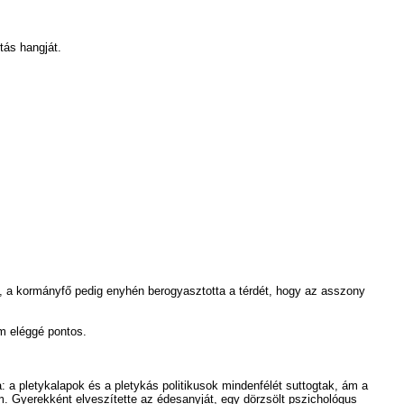
tás hangját.
t, a kormányfő pedig enyhén berogyasztotta a térdét, hogy az asszony
em eléggé pontos.
 pletykalapok és a pletykás politikusok mindenfélét suttogtak, ám a
. Gyerekként elveszítette az édesanyját, egy dörzsölt pszichológus