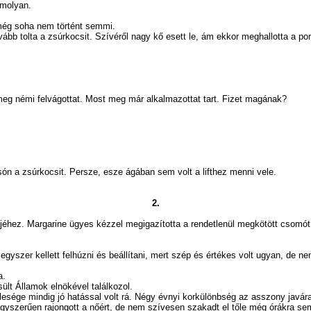
omolyan.
g soha nem történt semmi.
 tolta a zsúrkocsit. Szívéről nagy kő esett le, ám ekkor meghallotta a por
 némi felvágottat. Most meg már alkalmazottat tart. Fizet magának?
a zsúrkocsit. Persze, esze ágában sem volt a lifthez menni vele.
2.
dőjéhez. Margarine ügyes kézzel megigazította a rendetlenül megkötött csomó
yszer kellett felhúzni és beállítani, mert szép és értékes volt ugyan, de n
a.
Államok elnökével találkozol.
mindig jó hatással volt rá. Négy évnyi korkülönbség az asszony javára: a
yszerűen rajongott a nőért, de nem szívesen szakadt el tőle még órákra sem