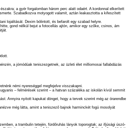
szakra; a gyér forgalomban három perc alatt odaért. A kordonnal elkerített
elismerte. Szabadkozva motyogott valamit, aztán leakasztotta a kifeszített
 lojalitását. Dexim bólintott, és befarolt egy szabad helyre.
e, gond nélkül bejut a fotocellás ajtón, amikor egy szőke, csinos, ám
tját.
lott.
zén, a jómódúak teniszezgetnek, az üzleti élet milliomosai fallabdázás
etnénk némi nyereséggel megfejelve visszakapni.
gyanis – felmérések szerint – a hatvan százaléka az iskolán kívül semmit
. Annyira nyitott kapukat dönget, hogy a tervek szerint még az órarendbe
anézve még látta, amint a teniszező bajnok harminckét fogú mosolyát
ben, a trambulin tetején, fürdőruhás lányok toporogtak; az ifjúsági úszó-