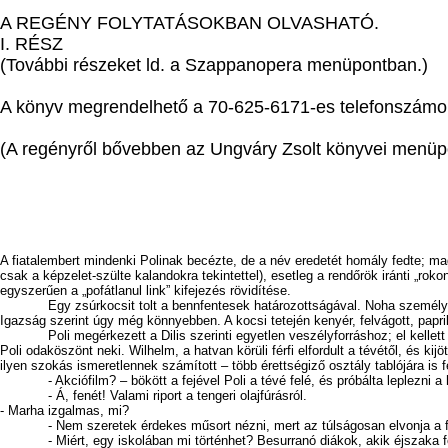
A REGÉNY FOLYTATÁSOKBAN OLVASHATÓ.
I. RÉSZ
(További részeket ld. a Szappanopera menüpontban.)
A könyv megrendelhető a 70-625-6171-es telefonszámon
(A regényről bővebben az Ungváry Zsolt könyvei menüp
A fiatalembert mindenki Polinak becézte, de a név eredetét homály fedte; ma
csak a képzelet-szülte kalandokra tekintettel), esetleg a rendőrök iránti „r
egyszerűen a „pofátlanul link” kifejezés rövidítése.
Egy zsúrkocsit tolt a bennfentesek határozottságával. Noha személyesen sos
Igazság szerint úgy még könnyebben. A kocsi tetején kenyér, felvágott, papri
Poli megérkezett a Dilis szerinti egyetlen veszélyforráshoz; el kellett halad
Poli odaköszönt neki. Wilhelm, a hatvan körüli férfi elfordult a tévétől, és kijö
ilyen szokás ismeretlennek számított – több érettségiző osztály tablójára is f
- Akciófilm? – bökött a fejével Poli a tévé felé, és próbálta leplezni a
- Á, fenét! Valami riport a tengeri olajfúrásról.
- Marha izgalmas, mi?
- Nem szeretek érdekes műsort nézni, mert az túlságosan elvonja a fig
- Miért, egy iskolában mi történhet? Besurranó diákok, akik éjszaka foc