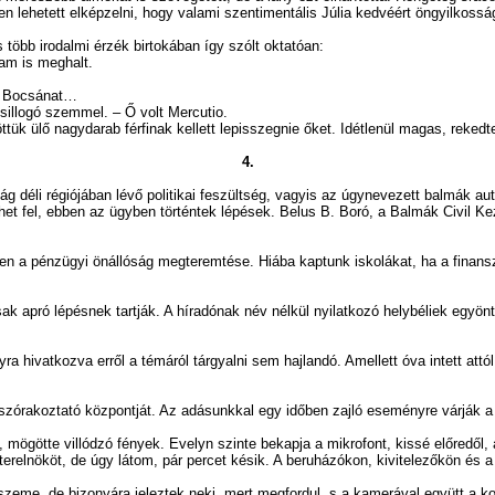
n lehetett elképzelni, hogy valami szentimentális Júlia kedvéért öngyilkoss
több irodalmi érzék birtokában így szólt oktatóan:
am is meghalt.
- Bocsánat…
llogó szemmel. – Ő volt Mercutio.
 nagydarab férfinak kellett lepisszegnie őket. Idétlenül magas, rekedtes 
4.
zág déli régiójában lévő politikai feszültség, vagyis az úgynevezett balmák a
ülhet fel, ebben az ügyben történtek lépések. Belus B. Boró, a Balmák Civil 
en a pénzügyi önállóság megteremtése. Hiába kaptunk iskolákat, ha a finans
k apró lépésnek tartják. A híradónak név nélkül nyilatkozó helybéliek egyön
ra hivatkozva erről a témáról tárgyalni sem hajlandó. Amellett óva intett att
akoztató központját. Az adásunkkal egy időben zajló eseményre várják a m
götte villódzó fények. Evelyn szinte bekapja a mikrofont, kissé előredől, 
köt, de úgy látom, pár percet késik. A beruházókon, kivitelezőkön és a fő
, de bizonyára jeleztek neki, mert megfordul, s a kamerával együtt a kocs