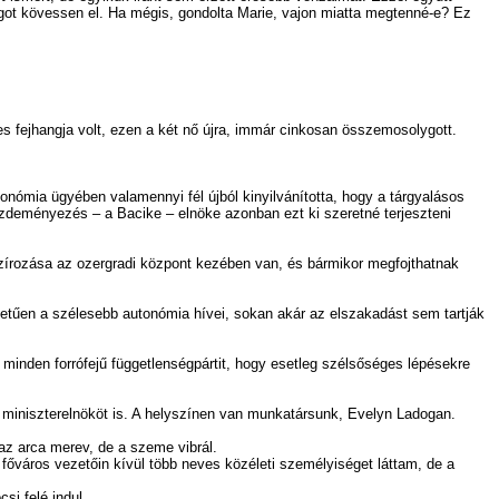
ágot kövessen el. Ha mégis, gondolta Marie, vajon miatta megtenné-e? Ez
fejhangja volt, ezen a két nő újra, immár cinkosan összemosolygott.
utonómia ügyében valamennyi fél újból kinyilvánította, hogy a tárgyalásos
Kezdeményezés – a Bacike – elnöke azonban ezt ki szeretné terjeszteni
zírozása az ozergradi központ kezében van, és bármikor megfojthatnak
tetűen a szélesebb autonómia hívei, sokan akár az elszakadást sem tartják
ól minden forrófejű függetlenségpártit, hogy esetleg szélsőséges lépésekre
iniszterelnököt is. A helyszínen van munkatársunk, Evelyn Ladogan.
az arca merev, de a szeme vibrál.
város vezetőin kívül több neves közéleti személyiséget láttam, de a
i felé indul.