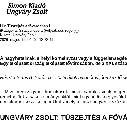
Hír: Túszejtés a fővárosban I.
(Kategória: Szappanopera (Folytatásos regény))
Küldte: Ungváry Zsolt
2026. május 18. hétfő - 12:22:49
A nagyhatalmak, a helyi kormányzat vagy a függetlenségéé
Egy elképzelt ország elképzelt fővárosában, de a XXI. száza
Részlet Belus B. Borónak, a balmákok autonómiájáért küzdő ci
- Mivel nem vagyunk homokosok, muzulmánok, zsidók, négerek,
remélhetünk a saját kormányunktól, mint egy nudista egyesület.
élni akarunk azzal a jogunkkal, amely a huszonegyedik század
UNGVÁRY ZSOLT: TÚSZEJTÉS A FŐ