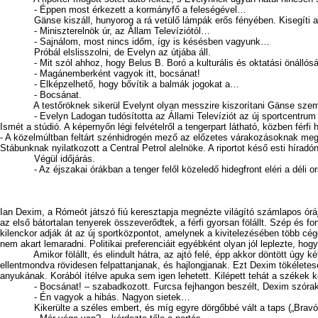
- Éppen most érkezett a kormányfő a feleségével…
Gänse kiszáll, hunyorog a rá vetülő lámpák erős fényében. Kisegíti a fele
- Miniszterelnök úr, az Állam Televíziótól…
- Sajnálom, most nincs időm, így is késésben vagyunk…
Próbál elslisszolni, de Evelyn az útjába áll.
- Mit szól ahhoz, hogy Belus B. Boró a kulturális és oktatási önállósá
- Magánemberként vagyok itt, bocsánat!
- Elképzelhető, hogy bővítik a balmák jogokat a…
- Bocsánat.
A testőröknek sikerül Evelynt olyan messzire kiszorítani Gänse személyes
- Evelyn Ladogan tudósította az Állami Televíziót az új sportcentrum
Ismét a stúdió. A képernyőn légi felvételről a tengerpart látható, közben férfi 
- A közelmúltban feltárt szénhidrogén mező az előzetes várakozásoknak megfe
Stábunknak nyilatkozott a Central Petrol alelnöke. A riportot késő esti híradó
Végül időjárás.
- Az éjszakai órákban a tenger felől közeledő hidegfront eléri a déli orszá
Ian Dexim, a Rómeót játszó fiú keresztapja megnézte világító számlapos óráj
az első bátortalan tenyerek összeverődtek, a férfi gyorsan fölállt. Szép és f
kilenckor adják át az új sportközpontot, amelynek a kivitelezésében több cégé
nem akart lemaradni. Politikai preferenciáit egyébként olyan jól leplezte, ho
Amikor fölállt, és elindult hátra, az ajtó felé, épp akkor döntött úgy két 
ellentmondva rövidesen felpattanjanak, és hajlongjanak. Ezt Dexim tökélete
anyukának. Korából ítélve apuka sem igen lehetett. Kilépett tehát a székek 
- Bocsánat! – szabadkozott. Furcsa fejhangon beszélt, Dexim szórako
- Én vagyok a hibás. Nagyon sietek…
Kikerülte a széles embert, és míg egyre dörgőbbé vált a taps („Bravó, br