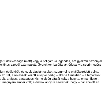
r (a tudálékossága miatt) vagy a poligám (a legendás, ám gyakran bizonnyal
 politikus szóból származott. Gyerekkori barátjának édesanyja szerint egész
m épületéről, és ezek alapján csukott szemmel is eltájékozódott volna.
az ital, a rekeszek között elrejtve pedig – akár a filmekben – a fegyverek.
lt, a tágas, barátságos kis helyiség ajtaját nyitva hagyta, onnan figyelt.
itott, megnyerő ember volt; a diákok annyira szerették, hogy – bár azelőtt az