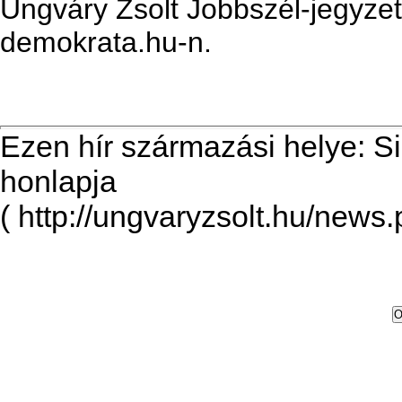
Ungváry Zsolt Jobbszél-jegyze
demokrata.hu-n.
Ezen hír származási helye: S
honlapja
( http://ungvaryzsolt.hu/news