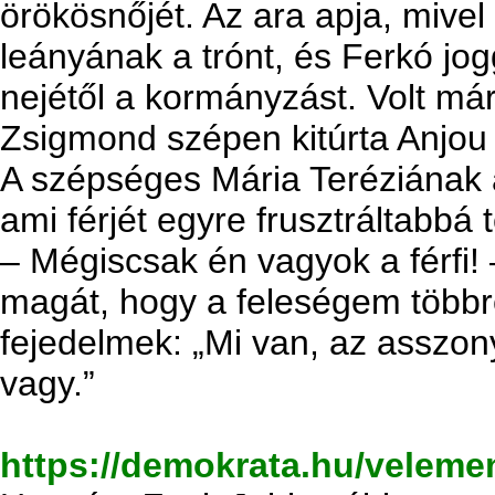
örökösnőjét. Az ara apja, mivel 
leányának a trónt, és Ferkó jog
nejétől a kormányzást. Volt má
Zsigmond szépen kitúrta Anjou 
A szépséges Mária Teréziának
ami férjét egyre frusztráltabbá t
– Mégiscsak én vagyok a férfi! 
magát, hogy a feleségem többr
fejedelmek: „Mi van, az asszony
vagy.”
https://demokrata.hu/velemen