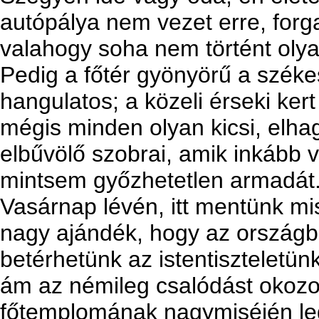
autópálya nem vezet erre, forg
valahogy soha nem történt olya
Pedig a főtér gyönyörű a széke
hangulatos; a közeli érseki ker
mégis minden olyan kicsi, elhag
elbűvölő szobrai, amik inkább v
mintsem győzhetetlen armadát
Vasárnap lévén, itt mentünk mi
nagy ajándék, hogy az országb
betérhetünk az istentiszteletün
ám az némileg csalódást okozo
főtemplomának nagymiséjén le