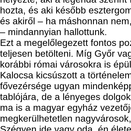
hozta, és aki később esztergom
és akiről – ha máshonnan nem, 
– mindannyian hallottunk.
Ezt a megelőlegezett fontos po
teljesen betölteni. Míg Győr v
korábbi római városokra is épül
Kalocsa kicsúszott a történele
fővezérsége ugyan mindenképpe
tablójára, de a lényeges dolgo
ma is a magyar egyház vezető
megkerülhetetlen nagyvárosok
Szégyen ide vagy oda, én élete