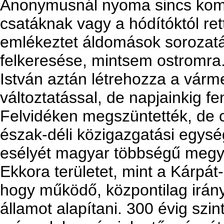
Anonymusnál nyoma sincs komol
csatáknak vagy a hódítóktól re
emlékeztet áldomások sorozatá
felkeresése, mintsem ostromra
István aztán létrehozza a vár
változtatással, de napjainkig f
Felvidéken megszüntették, de c
észak-déli közigazgatási egysé
esélyét magyar többségű megy
Ekkora területet, mint a Kárpá
hogy működő, központilag irány
államot alapítani. 300 évig sz