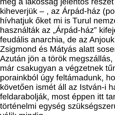
még a lakosság jelentős részét k
kiheverjük – , az Árpád-ház (
hívhatjuk őket mi is Turul ne
használták az „Árpád-ház” kife
feudális anarchia, de az Anjouk
Zsigmond és Mátyás alatt sose
Azután jön a török megszállás
már csakugyan a végzetnek tűni
porainkból úgy feltámadunk, h
követően ismét áll az István-i 
feldarabolják, most éppen itt ta
történelmi egység szükségszerűs