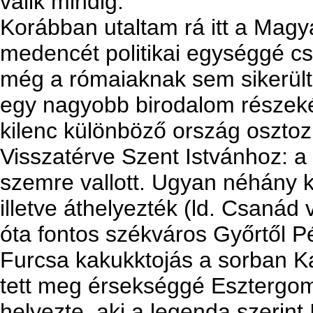
válik mindig.
Korábban utaltam rá itt a Magy
medencét politikai egységgé cs
még a rómaiaknak sem sikerült
egy nagyobb birodalom részekén
kilenc különböző ország osztozi
Visszatérve Szent Istvánhoz: a 
szemre vallott. Ugyan néhány k
illetve áthelyezték (ld. Csanád
óta fontos székváros Győrtől Pé
Furcsa kakukktojás a sorban K
tett meg érsekséggé Esztergom m
helyezte, aki a legenda szerint 