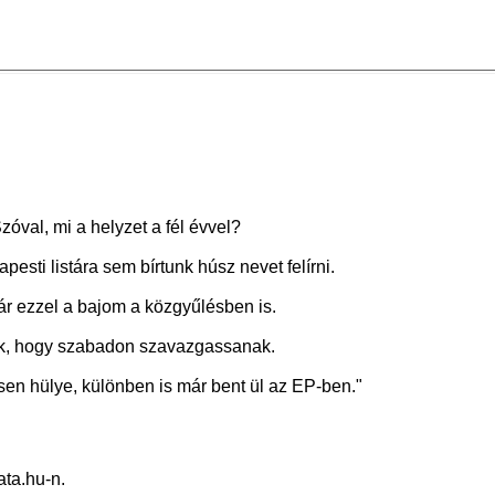
óval, mi a helyzet a fél évvel?
ti listára sem bírtunk húsz nevet felírni.
ár ezzel a bajom a közgyűlésben is.
k, hogy szabadon szavazgassanak.
sen hülye, különben is már bent ül az EP-ben."
ta.hu-n.