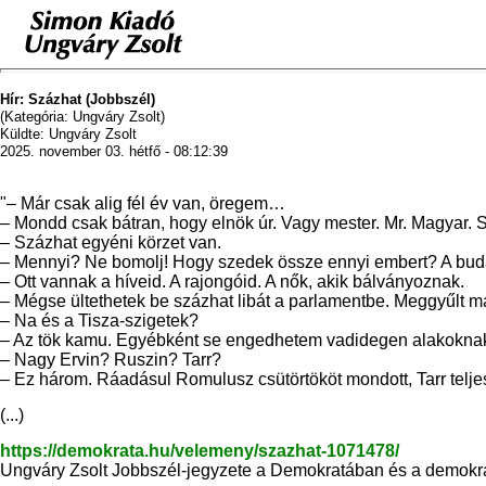
Hír: Százhat (Jobbszél)
(Kategória: Ungváry Zsolt)
Küldte: Ungváry Zsolt
2025. november 03. hétfő - 08:12:39
"
– Már csak alig fél év van, öregem…
– Mondd csak bátran, hogy elnök úr. Vagy mester. Mr. Magyar. Sz
– Százhat egyéni körzet van.
– Mennyi? Ne bomolj! Hogy szedek össze ennyi embert? A budapes
– Ott vannak a híveid. A rajongóid. A nők, akik bálványoznak.
– Mégse ültethetek be százhat libát a parlamentbe. Meggyűlt m
– Na és a Tisza-szigetek?
– Az tök kamu. Egyébként se engedhetem vadidegen alakokna
– Nagy Ervin? Ruszin? Tarr?
– Ez három. Ráadásul Romulusz csütörtököt mondott, Tarr telje
(...)
https://demokrata.hu/velemeny/szazhat-1071478/
Ungváry Zsolt Jobbszél-jegyzete a Demokratában és a demokra