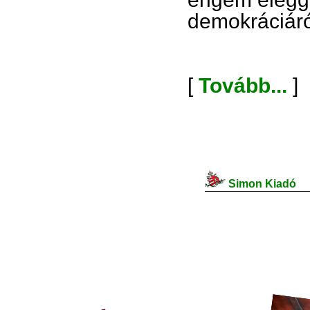
demokráciáról
[
Tovább...
]
Simon Kiadó