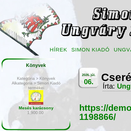
HÍREK
SIMON KIADÓ
UNGV
Könyvek
Cseré
2026. júl.
Kategória > Könyvek
06.
Alkategória > Simon Kiadó
Írta:
Ung
termékei
https://dem
Mesés karácsony
1,900.00
1198866/