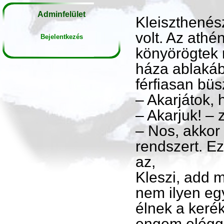
Adminfelület
Kleiszthenés
volt. Az athé
Bejelentkezés
könyörögtek ne
háza ablakáb
férfiasan büs
– Akarjátok, 
– Akarjuk! – 
– Nos, akkor 
rendszert. E
az,
Kleszi, add 
nem ilyen egy
élnek a keré
engem elégg