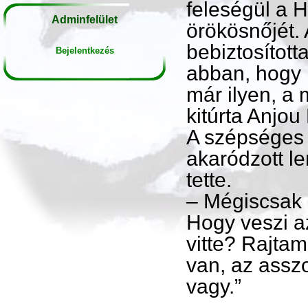
feleségül a 
Adminfelület
örökösnőjét. 
bebiztosított
Bejelentkezés
abban, hogy i
már ilyen, a
kitúrta Anjou
A szépséges
akaródzott le
tette.
– Mégiscsak é
Hogy veszi a
vitte? Rajta
van, az asszo
vagy.”