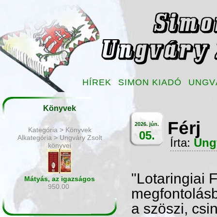
HÍREK
SIMON KIADÓ
UNGV
Könyvek
Férj
2026. jún.
Kategória > Könyvek
05.
Alkategória > Ungváry Zsolt
Írta:
Ung
könyvei
"Lotaringiai 
Mátyás, az igazságos
950.00
megfontolásbó
a szöszi, csi