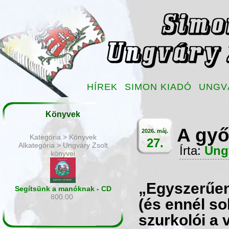
HÍREK
SIMON KIADÓ
UNGV
Könyvek
A győ
2026. máj.
Kategória > Könyvek
27.
Alkategória > Ungváry Zsolt
Írta:
Ung
könyvei
„Egyszerűen
Segítsünk a manóknak - CD
800.00
(és ennél so
szurkolói a 