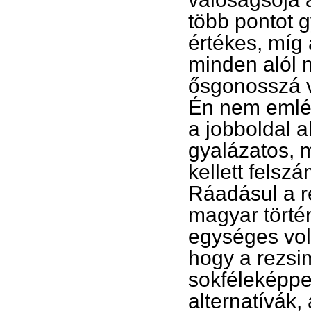
több pontot g
értékes, míg 
minden alól m
ősgonosszá v
Én nem emlék
a jobboldal 
gyalázatos, m
kellett felsz
Ráadásul a re
magyar törté
egységes vol
hogy a rezsime
sokféleképpe
alternatívák,