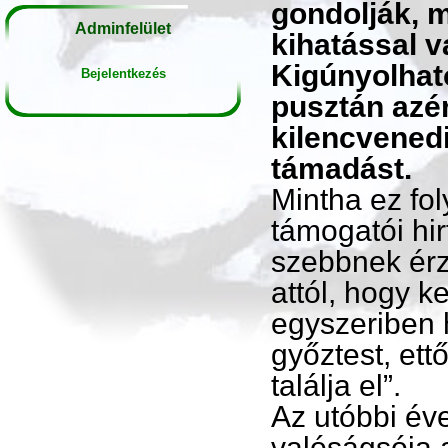
gondolják, m
Adminfelület
kihatással v
Kigúnyolhat
Bejelentkezés
pusztán azér
kilencvened
támadást.
Mintha ez fol
támogatói hi
szebbnek érzi
attól, hogy k
egyszeriben h
győztest, ettő
találja el”.
Az utóbbi év
valóságsója 