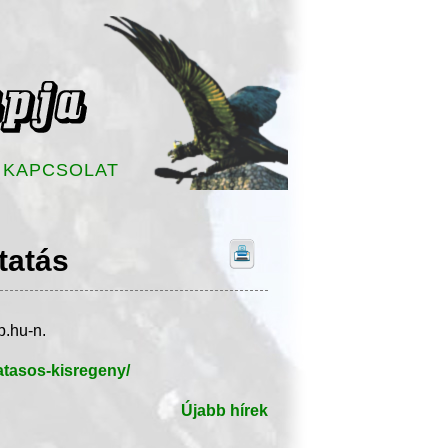
KAPCSOLAT
tatás
p.hu-n.
tatasos-kisregeny/
Újabb hírek