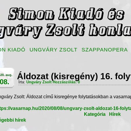
ON KIADÓ
UNGVÁRY ZSOLT
SZAPPANOPERA
Áldozat (kisregény) 16. foly
20. aug.
08.
Írta:
Ungváry Zsolt
Hozzászólás: 0
gváry Zsolt: Áldozat című kisregénye folytatásokban a vasarna
tps://vasarnap.hu/2020/08/08/ungvary-zsolt-aldozat-16-foly
Kategória
Hírek
gebbi hírek