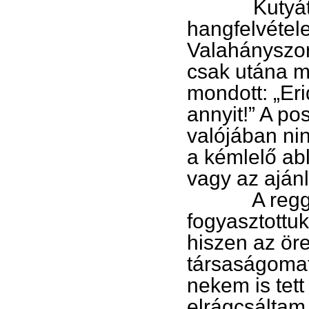
Kutyát nem t
hangfelvétel
Valahányszor
csak utána m
mondott: „Er
annyit!” A p
valójában ni
a kémlelő abl
vagy az ajánl
A reggelit
fogyasztottuk
hiszen az ör
társaságomat.
nekem is tett
elrágcsáltam 