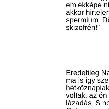
emlékképe ni
akkor hirtel
spermium. D
skizofrén!”
Eredetileg N
ma is így sz
hétköznapiak
voltak, az én
lázadás. S n