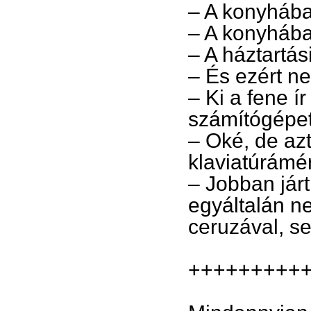
– A konyhába
– A konyháb
– A háztartás
– És ezért n
– Ki a fene í
számítógépet
– Oké, de az
klaviatúrámé
– Jobban járt
egyáltalán ne
ceruzával, s
+++++++++