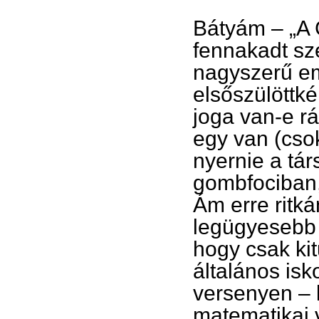
Bátyám – „A 
fennakadt sze
nagyszerű em
elsőszülöttk
joga van-e r
egy van (csok
nyernie a tá
gombfociban,
Ám erre ritkán
legügyesebb 
hogy csak ki
általános isk
versenyen – 
matematikai v