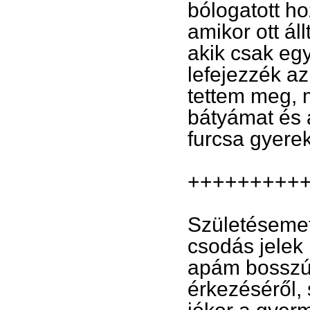
bólogatott ho
amikor ott ál
akik csak eg
lefejezzék az
tettem meg, 
bátyámat és 
furcsa gyerek
+++++++++
Születésemet
csodás jelek
apám bosszús
érkezéséről,