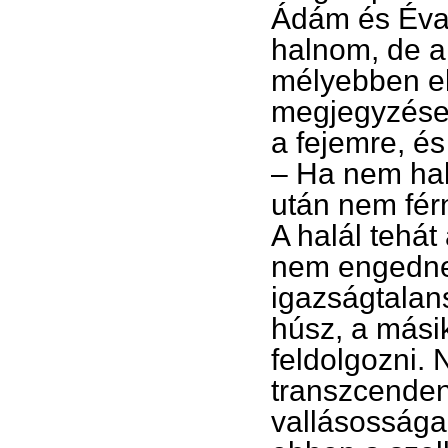
Ádám és Éva i
halnom, de a 
mélyebben el
megjegyzése,
a fejemre, és
– Ha nem hal
után nem fér
A halál tehát 
nem engednek
igazságtalan
húsz, a mási
feldolgozni.
transzcenden
vallásossága