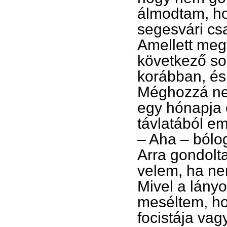
álmodtam, ho
segesvári cs
Amellett megf
következő so
korábban, és
Méghozzá ne
egy hónapja
távlatából e
– Aha – bólo
Arra gondolt
velem, ha ne
Mivel a lányok
meséltem, ho
focistája va