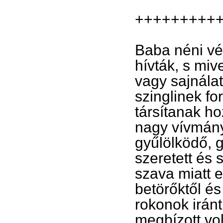
+++++++++
Baba néni vé
hívták, s miv
vagy sajnála
szinglinek fo
társítanak h
nagy vívmány
gyűlölködő, 
szeretett és
szava miatt 
betörőktől és 
rokonok irán
megbízott vo