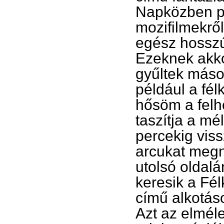
Napközben pe
mozifilmekrő
egész hosszú,
Ezeknek akko
gyűltek máso
például a fél
hősöm a felh
taszítja a mé
percekig viss
arcukat megn
utolsó oldal
keresik a Fél
című alkotás
Azt az elméle