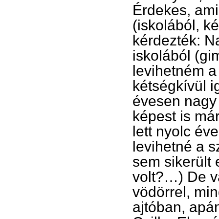
Érdekes, ami
(iskolából, k
kérdezték: N
iskolából (gi
levihetném a
kétségkívül i
évesen nagy 
képest is má
lett nyolc év
levihetné a s
sem sikerült 
volt?…) De v
vödörrel, mi
ajtóban, apám