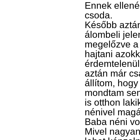
Ennek ellené
csoda.
Később aztán
álombeli jele
megelőzve a k
hajtani azokk
érdemtelenül 
aztán már cs
állítom, hog
mondtam semm
is otthon lak
nénivel magá
Baba néni vo
Mivel nagyan