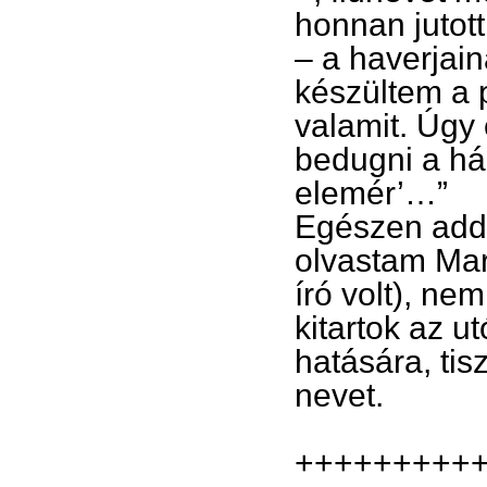
honnan jutot
– a haverjain
készültem a p
valamit. Úgy 
bedugni a há
elemér’…”
Egészen add
olvastam Mar
író volt), nem
kitartok az u
hatására, tis
nevet.
+++++++++