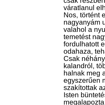
csak részbe
váratlanul el
Nos, történt
nagyanyám un
valahol a ny
temetést nag
fordulhatott 
odahaza, teh
Csak néhány 
kalandról, t
halnak meg 
egyszerűen m
szakítottak a
Isten büntet
megalapozta 