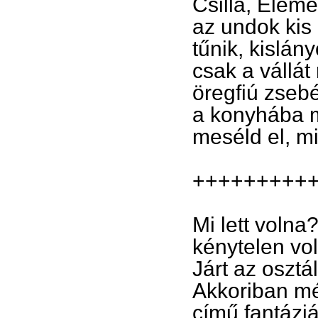
Csilla, Elemé
az undok kis
tűnik, kislá
csak a vállát
öregfiú zsebé
a konyhába m
meséld el, mi
+++++++++
Mi lett voln
kénytelen vol
Járt az oszt
Akkoriban még
című fantáziá