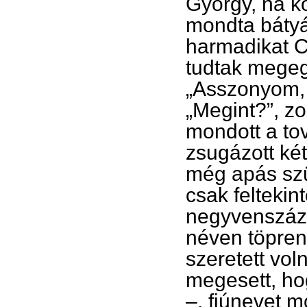
György, na k
mondta bátyá
harmadikat C
tudtak megeg
„Asszonyom, h
„Megint?”, z
mondott a to
zsugázott ké
még apás szü
csak feltekint
negyvenszáz 
néven töpren
szeretett vo
megesett, ho
–, fiúnevet m