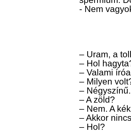
- Nem vagyok
– Uram, a tol
– Hol hagyta
– Valami íróa
– Milyen volt
– Négyszínű.
– A zöld?
– Nem. A kék
– Akkor nincs
– Hol?