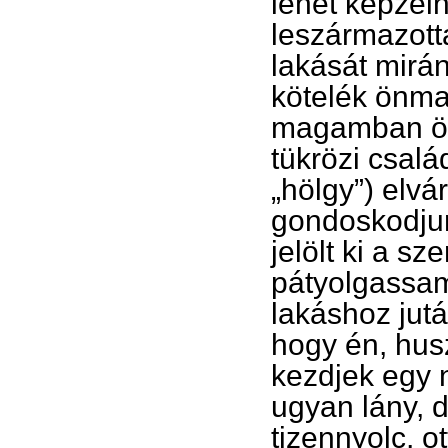
lehet képzeln
leszármazotta
lakását mirá
kötelék önma
magamban öre
tükrözi csalá
„hölgy”) elvá
gondoskodjun
jelölt ki a s
pátyolgassam
lakáshoz jutá
hogy én, hus
kezdjek egy 
ugyan lány, d
tizennyolc, o