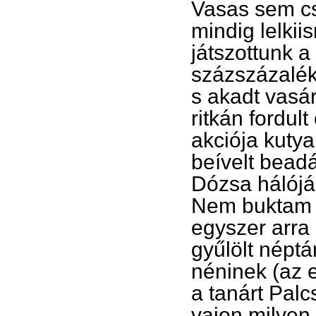
Vasas sem cs
mindig lelki
játszottunk 
százszázalék
s akadt vasá
ritkán fordult
akciója kutya
beívelt beadá
Dózsa hálójá
Nem buktam l
egyszer arra
gyűlölt néptá
néninek (az 
a tanárt Palc
vajon milyen