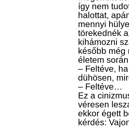
így nem tudo
halottat, apá
mennyi hülye
törekednék a
kihámozni sz
később még 
életem során
– Feltéve, h
dühösen, mire
– Feltéve…
Ez a cinizmus
véresen lesz
ekkor égett b
kérdés: Vajo