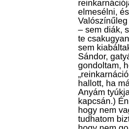
reinkarnáci
elmesélni, és
Valószínűleg 
– sem diák, 
te csakugyan 
sem kiabálta
Sándor, gatyá
gondoltam, 
„reinkarnáció
hallott, ha 
Anyám tyúkja 
kapcsán.) Én
hogy nem vagy
tudhatom biz
hogy nem go