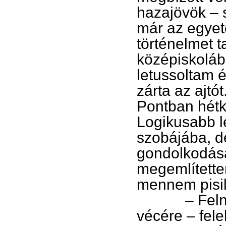
hazajövök – 
már az egyet
történelmet 
középiskoláb
letussoltam
zárta az ajtót
Pontban hétko
Logikusabb le
szobájába, d
gondolkodása
megemlítettem
mennem pisil
– Felnőtt 
vécére – felel