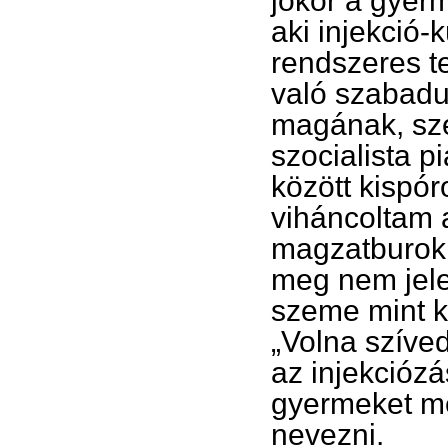
jókor a gyerm
aki injekció-
rendszeres t
való szabadu
magának, sz
szocialista p
között kispór
viháncoltam 
magzatburok
meg nem jelen
szeme mint ké
„Volna szíved
az injekciózá
gyermeket me
nevezni.