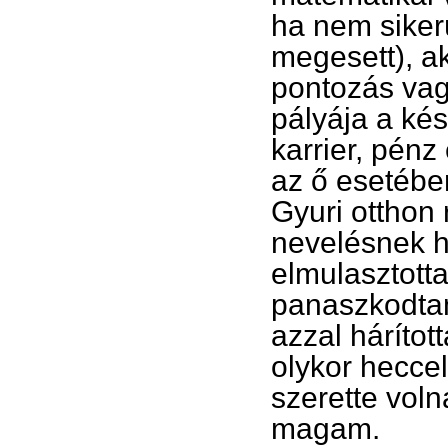
ha nem siker
megesett), ak
pontozás vagy
pályája a késő
karrier, pénz
az ő esetébe
Gyuri otthon
nevelésnek hí
elmulasztotta
panaszkodtam
azzal hárítot
olykor heccel
szerette vol
magam.