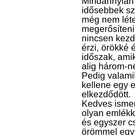
Mindannyian 
idősebbek sze
még nem léte
megerősíteni
nincsen kezde
érzi, örökké 
időszak, amik
alig három-n
Pedig valami
kellene egy 
elkezdődött.
Kedves ismer
olyan emlékk
és egyszer cs
örömmel egye