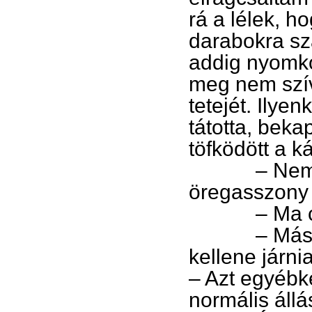
rá a lélek, h
darabokra sz
addig nyomko
meg nem szív
tetejét. Ilye
tátotta, beka
töfködött a k
– Nem fogs
öregasszony a
– Ma csak
– Második 
kellene járni
– Azt egyébk
normális áll