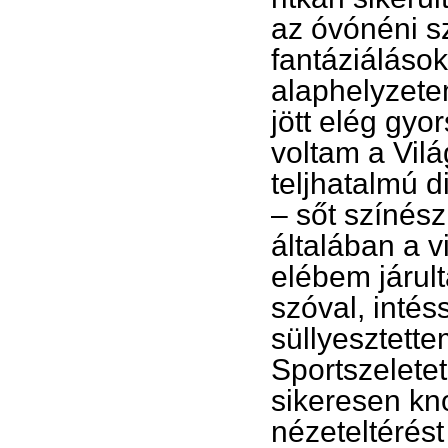
az óvónéni sz
fantáziáláso
alaphelyzete
jött elég gy
voltam a Vilá
teljhatalmú d
– sőt színés
általában a 
elébem járul
szóval, intés
süllyesztette
Sportszeletet
sikeresen kno
nézeteltérés