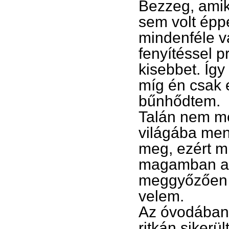
Bezzeg, amik
sem volt épp
mindenféle va
fenyítéssel p
kisebbet. Így
míg én csak e
bűnhődtem.
Talán nem me
világába men
meg, ezért mi
magamban az
meggyőzően b
velem.
Az óvodában 
ritkán sikerü