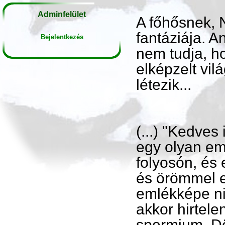
Adminfelület
A főhősnek, 
fantáziája. 
Bejelentkezés
nem tudja, ho
elképzelt vil
létezik...
(...) "Kedve
egy olyan em
folyosón, és 
és örömmel e
emlékképe ni
akkor hirtel
spermium. Dö