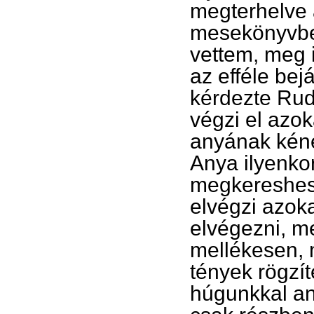
megterhelve a
mesekönyvbe
vettem, meg
az efféle bej
kérdezte Rudi
végzi el azok
anyának kéne,
Anya ilyenko
megkereshess
elvégzi azoka
elvégezni, me
mellékesen, 
tények rögzí
húgunkkal an