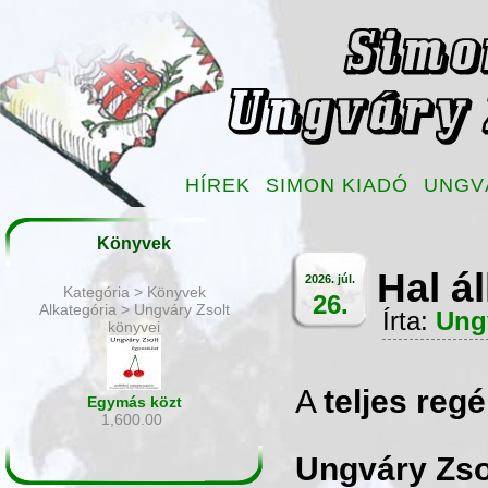
HÍREK
SIMON KIADÓ
UNGV
Könyvek
Hal ál
2026. júl.
Kategória > Könyvek
26.
Alkategória > Ungváry Zsolt
Írta:
Ung
könyvei
A
teljes reg
Egymás közt
1,600.00
Ungváry Zsol