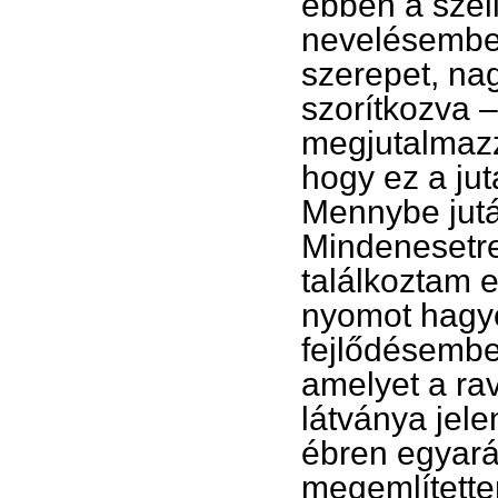
ebben a szel
nevelésemben
szerepet, na
szorítkozva –
megjutalmazza
hogy ez a jut
Mennybe jutás
Mindenesetre
találkoztam e
nyomot hagyo
fejlődésemben
amelyet a rav
látványa jele
ébren egyará
megemlítette