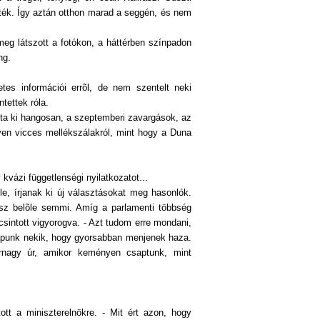
ék. Így aztán otthon marad a seggén, és nem
meg látszott a fotókon, a háttérben színpadon
ng.
tes információi errõl, de nem szentelt neki
tettek róla.
dta ki hangosan, a szeptemberi zavargások, az
ilyen vicces mellékszálakról, mint hogy a Duna
kvázi függetlenségi nyilatkozatot...
e, írjanak ki új választásokat meg hasonlók.
esz belõle semmi. Amíg a parlamenti többség
sintott vigyorogva. - Azt tudom erre mondani,
apunk nekik, hogy gyorsabban menjenek haza.
rnagy úr, amikor keményen csaptunk, mint
ott a miniszterelnökre. - Mit ért azon, hogy