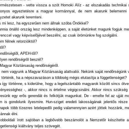
ermészetesen - vette vissza a szót Homoki Alíz - az elszakadás technikai r
zonyos egyeztetésre a magyar kormánnyal, de nem akarunk belemenni
lyzetet akarunk teremteni.
s mi lesz, ha egyszerûen nem állnak szóba Önökkel?
unnia önálló ország lesz mindenképpen, a saját életünket magunk fogjuk m
renccel vagy képviselõjével beszélni, az csak örömünkre fog szolgálni.
em félnek retorzióktól?
tõl?
endõrségtõl, APEH-tõl?
ilyen rendõrségrõl beszél?
 Magyar Köztársaság rendõrségérõl.
i nem vagyunk a Magyar Köztársaság alattvalói. Nekünk saját rendõrségünk va
i történik, ha a népszavazáson a többség mégis elutasítja a függetlenséget?
a így történne, s kiderülne, hogy a legelszántabb magyarok között sincs ötv
vényességhez -, akkor nincs is értelme végigcsinálni. Akkor nincs szükség
resünk egy erõs gerendát és felkötjük magunkat. De - emelte fel az ujját mo
m is gondolunk ilyesmire. Hun-sziget eredeti lakosságának jelentõs része
napok több tízezres letelepedõi pedig valamennyien azért jöttek hozzánk, m
vánnak élni.
jobboldali írott sajtóban a legbõvebb beszámolót a Nemzetõr készítette 
ggetlenségi kiáltvány teljes szövegét.