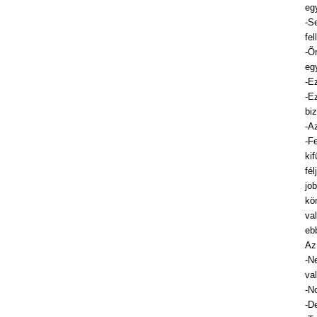
eg
-S
fe
-Õ
eg
-E
-E
bi
-A
-F
ki
fé
jo
kö
va
eb
Az
-N
va
-N
-De