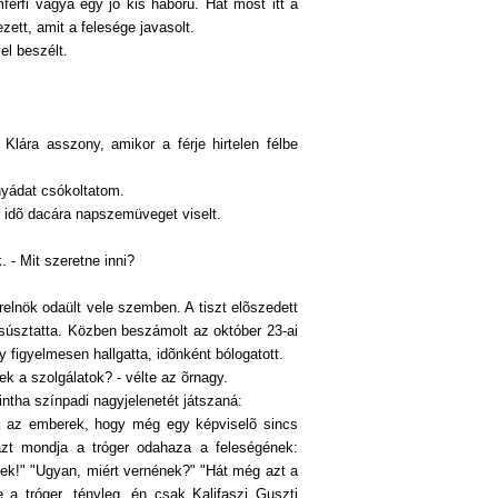
férfi vágya egy jó kis háború. Hát most itt a
ett, amit a felesége javasolt.
el beszélt.
Klára asszony, amikor a férje hirtelen félbe
nyádat csókoltatom.
s idõ dacára napszemüveget viselt.
. - Mit szeretne inni?
erelnök odaült vele szemben. A tiszt elõszedett
csúsztatta. Közben beszámolt az október 23-ai
 figyelmesen hallgatta, idõnként bólogatott.
 a szolgálatok? - vélte az õrnagy.
intha színpadi nagyjelenetét játszaná:
ák az emberek, hogy még egy képviselõ sincs
 azt mondja a tróger odahaza a feleségének:
ek!" "Ugyan, miért vernének?" "Hát még azt a
 a tróger, tényleg, én csak Kalifaszi Guszti