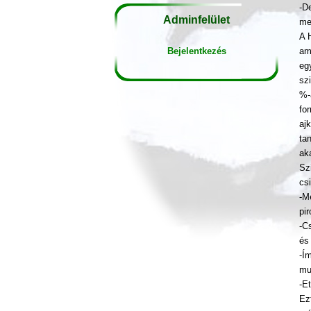
-D
Adminfelület
me
A 
Bejelentkezés
am
eg
sz
%-
fo
aj
ta
ak
Sz
csi
-M
pi
-C
és
-Í
mu
-Et
Ez