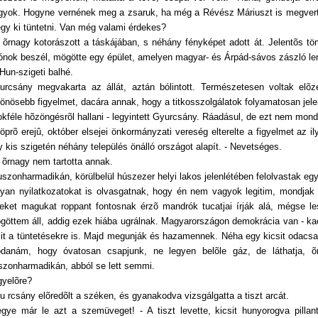
gyok. Hogyne vernének meg a zsaruk, ha még a Révész Máriuszt is megvert
gy ki tüntetni. Van még valami érdekes?
 õrnagy kotorászott a táskájában, s néhány fényképet adott át. Jelentõs tö
ónok beszél, mögötte egy épület, amelyen magyar- és Árpád-sávos zászló le
 Hun-szigeti balhé.
urcsány megvakarta az állát, aztán bólintott. Természetesen voltak elõze
lönösebb figyelmet, dacára annak, hogy a titkosszolgálatok folyamatosan jelen
okféle hõzöngésrõl hallani - legyintett Gyurcsány. Ráadásul, de ezt nem mon
söprõ erejû, október elsejei önkormányzati vereség elterelte a figyelmet az 
y kis szigetén néhány település önálló országot alapít. - Nevetséges.
 õrnagy nem tartotta annak.
uszonharmadikán, körülbelül húszezer helyi lakos jelenlétében felolvastak egy 
lyan nyilatkozatokat is olvasgatnak, hogy én nem vagyok legitim, mondjak l
eket magukat roppant fontosnak érzõ mandrók tucatjai írják alá, mégse l
göttem áll, addig ezek hiába ugrálnak. Magyarországon demokrácia van - kac
it a tüntetésekre is. Majd megunják és hazamennek. Néha egy kicsit odacs
danám, hogy óvatosan csapjunk, ne legyen belõle gáz, de láthatja, õ
szonharmadikán, abból se lett semmi.
gyelõre?
u rcsány elõredõlt a széken, és gyanakodva vizsgálgatta a tiszt arcát.
egye már le azt a szemüveget! - A tiszt levette, kicsit hunyorogva pillant