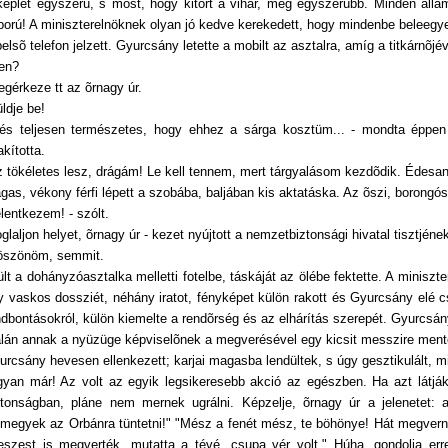
képlet egyszerû, s most, hogy kitört a vihar, még egyszerûbb. Minden állam
ború! A miniszterelnöknek olyan jó kedve kerekedett, hogy mindenbe beleegyez
elsõ telefon jelzett. Gyurcsány letette a mobilt az asztalra, amíg a titkárnõjév
gen?
egérkeze tt az õrnagy úr.
ldje be!
..és teljesen természetes, hogy ehhez a sárga kosztüm... - mondta éppen 
kította.
z tökéletes lesz, drágám! Le kell tennem, mert tárgyalásom kezdõdik. Édesa
gas, vékony férfi lépett a szobába, baljában kis aktatáska. Az õszi, borongó
elentkezem! - szólt.
glaljon helyet, õrnagy úr - kezet nyújtott a nemzetbiztonsági hivatal tisztjének
öszönöm, semmit.
ült a dohányzóasztalka melletti fotelbe, táskáját az ölébe fektette. A miniszt
y vaskos dossziét, néhány iratot, fényképet külön rakott és Gyurcsány elé 
ndbontásokról, külön kiemelte a rendõrség és az elhárítás szerepét. Gyurcsány
alán annak a nyüzüge képviselõnek a megverésével egy kicsit messzire mentek
urcsány hevesen ellenkezett; karjai magasba lendültek, s úgy gesztikulált, m
gyan már! Az volt az egyik legsikeresebb akció az egészben. Ha azt látj
ztonságban, pláne nem mernek ugrálni. Képzelje, õrnagy úr a jelenetet:
imegyek az Orbánra tüntetni!" "Mész a fenét mész, te böhönye! Hát megvern
deszest is megverték, mutatta a tévé, csupa vér volt." Húha, gondolja erre