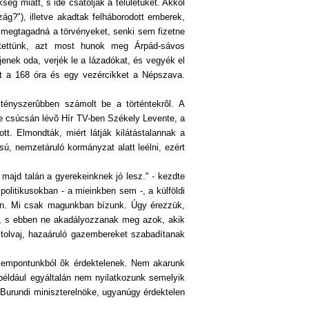
 miatt, s ide csatolják a telületüket. Akkol
zág?"), illetve akadtak felháborodott emberek,
, megtagadná a törvényeket, senki sem fizetne
ítettünk, azt most hunok meg Árpád-sávos
ek oda, verjék le a lázadókat, és vegyék el
let a 168 óra és egy vezércikket a Népszava.
 tényszerûbben számolt be a történtekrõl. A
e csúcsán lévõ Hír TV-ben Székely Levente, a
tt. Elmondták, miért látják kilátástalannak a
sú, nemzetáruló kormányzat alatt leélni, ezért
ajd talán a gyerekeinknek jó lesz." - kezdte
litikusokban - a mieinkben sem -, a külföldi
an. Mi csak magunkban bízunk. Úgy érezzük,
k, s ebben ne akadályozzanak meg azok, akik
tolvaj, hazaáruló gazembereket szabadítanak
 szempontunkból õk érdektelenek. Nem akarunk
 például egyáltalán nem nyilatkozunk semelyik
Burundi miniszterelnöke, ugyanúgy érdektelen