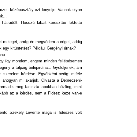
mzeti középosztály ezt lenyelje. Vannak olyan
k...
hátradõlt. Hosszú lábait keresztbe fektette
get-meleget, amíg én megvédem a céget, addig
k egy kitüntetést? Például Gergényi úrnak?
ne...
, hogy így mondom, engem minden fellépésemen
gény a talpáig belepirulna... Gyûlöljenek, ám
em szerelem kérdése. Egyébként pedig: miféle
l, ahogyan mi akarjuk. Olvasta a Debreczeni-
 harmadik meg fasiszta lapokban hõzöng, mint
 inkább az a kérdés, nem a Fidesz keze van-e
entõ Székely Levente maga is fideszes volt