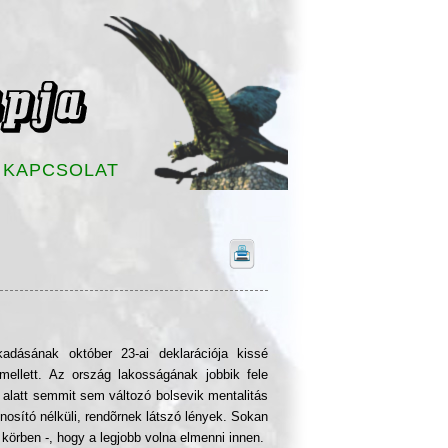
KAPCSOLAT
kadásának október 23-ai deklarációja kissé
ellett. Az ország lakosságának jobbik fele
 alatt semmit sem változó bolsevik mentalitás
osító nélküli, rendõrnek látszó lények. Sokan
körben -, hogy a legjobb volna elmenni innen.