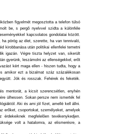
miközben figyelmét megosztotta a telefon túlsó
molt be, s pergõ nyelvvel szidta a különféle
i eseményekkel kapcsolatos gondolatai között.
ha pörög az élet, szerette, ha van tennivaló,
 kirobbanása után politikai ellenfelei temetni
dik igazán. Végre tiszta helyzet van, sikerült
tán gyerünk, leszámolni az ellenségekkel, erõt
avazást kért maga ellen - hiszen tudta, hogy a
 és amikor ezt a bizalmat száz százalékosan
együtt. Jók és rosszak. Fehérek és feketék.
és mentorát, a kicsit szerencsétlen, enyhén
yére ülhessen. Sokan persze nem ismerték fel
áktól. Aki és ami jól fizet, amellé kell állni.
az erõket, csoportokat, személyeket, amelyek
z érdekeiknek megfelelõen tevékenykedjen.
üksége volt a hatalomra, az elismerésre, a