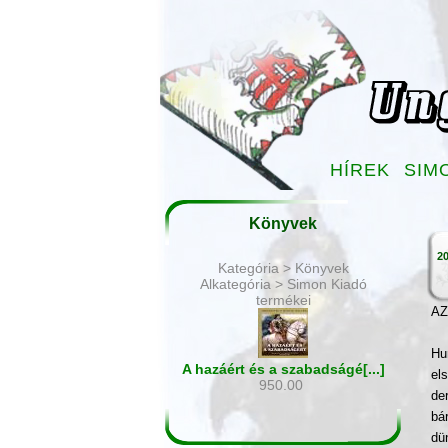
HÍREK
SIM
Könyvek
20
Kategória > Könyvek
Alkategória > Simon Kiadó
termékei
AZ
Hu
A hazáért és a szabadságé[...]
el
950.00
de
bá
dü