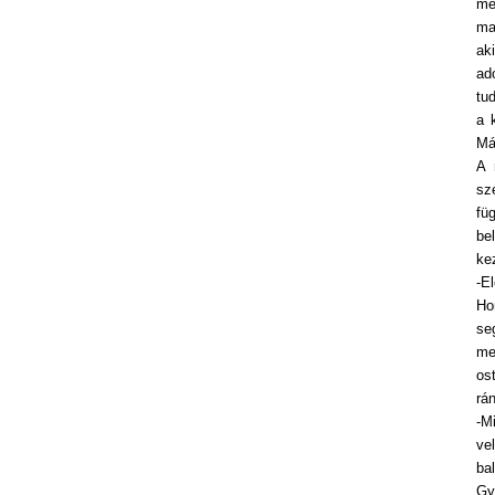
mé
ma
ak
ad
tu
a 
Má
A 
sz
fü
be
ke
-E
Ho
se
me
os
rá
-M
ve
ba
Gy