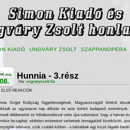
ON KIADÓ
UNGVÁRY ZSOLT
SZAPPANOPERA
Hunnia - 3.rész
08. aug.
08.
Írta:
ungvaryzsolt.hu
 ELSÕ REAKCIÓK
nnia Sziget Királyság függetlenségének, Magyarországtól történõ elsza
sikkadt az ugyanazon nap délután és este történt budapesti események m
rmedt döbbenettel és felháborodással vette újra tudomásul, hogy a hatvan év
rmikor lecsaphat; védtelen embereket verhetnek önmagukból kivetkõzött, azon
nnyögték odahaza, szûk családi körben - a bátrabbak egy kicsit tágabb baráti 