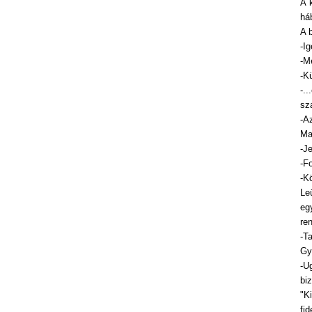
A 
há
A b
-I
-M
-Kü
-.
sza
-A
Ma
-J
-Fo
-K
Le
eg
re
-T
Gy
-U
bi
"K
fi