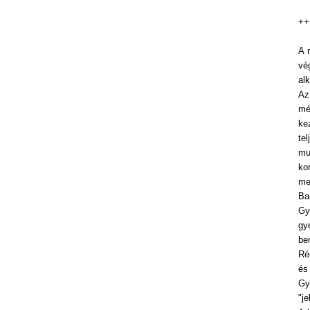
++
A 
vé
al
Az
mé
ke
te
mu
ko
me
Ba
Gy
gy
be
Ré
és
Gy
"j