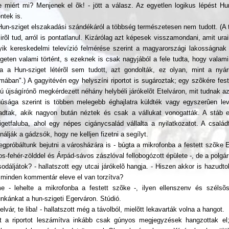
e miért mi? Menjenek el õk! - jött a válasz. Az egyetlen logikus lépést Hu
ntek is.
Hun-sziget elszakadási szándékáról a többség természetesen nem tudott. (A 
irõl tud, arról is pontatlanul. Kizárólag azt képesek visszamondani, amit ur
yik kereskedelmi televízió felmérése szerint a magyarországi lakosságnak
igeten valami történt, s ezeknek is csak nagyjából a fele tudta, hogy valami
a a Hun-sziget létérõl sem tudott, azt gondolták, ez olyan, mint a nyár
rmában".) A gagyitévén egy helyszíni riportot is sugároztak; egy szõkére fest
kú újságírónõ megkérdezett néhány helybéli járókelõt Etelváron, mit tudnak a
núsága szerint is többen melegebb éghajlatra küldték vagy egyszerûen lev
adtak, akik nagyon bután néztek és csak a vállukat vonogatták. A stáb el
igetfaluba, ahol egy népes cigánycsalád vállalta a nyilatkozatot. A csal
nálják a gádzsók, hogy ne kelljen fizetni a segílyt.
egpróbáltunk bejutni a városházára is - búgta a mikrofonba a festett szõke E
ros-fehér-zölddel és Árpád-sávos zászlóval fellobogózott épülete -, de a pol
sodáljátok? - hallatszott egy utcai járókelõ hangja. - Hiszen akkor is hazudt
 minden kommentár eleve el van torzítva?
me - lehelte a mikrofonba a festett szõke -, ilyen ellenszenv és szélsõs
nkánkat a hun-szigeti Egerváron. Stúdió.
elvár, te liba! - hallatszott még a távolból, mielõtt lekavarták volna a hangot.
t a riportot leszámítva inkább csak gúnyos megjegyzések hangzottak el