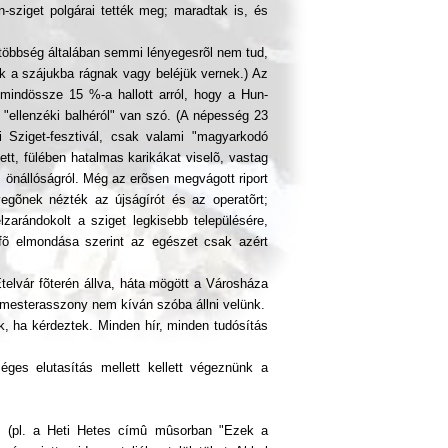
n-sziget polgárai tették meg; maradtak is, és
többség általában semmi lényegesrõl nem tud,
aik a szájukba rágnak vagy beléjük vernek.) Az
 mindössze 15 %-a hallott arról, hogy a Hun-
 "ellenzéki balhéról" van szó. (A népesség 23
i Sziget-fesztivál, csak valami "magyarkodó
ett, fülében hatalmas karikákat viselõ, vastag
z önállóságról. Még az erõsen megvágott riport
egõnek nézték az újságírót és az operatõrt;
zarándokolt a sziget legkisebb településére,
ádfõ elmondása szerint az egészet csak azért
telvár fõterén állva, háta mögött a Városháza
gármesterasszony nem kíván szóba állni velünk.
ok, ha kérdeztek. Minden hír, minden tudósítás
éges elutasítás mellett kellett végeznünk a
; (pl. a Heti Hetes címû mûsorban "Ezek a