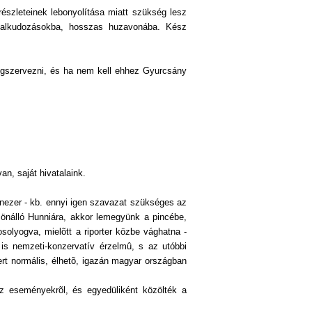
észleteinek lebonyolítása miatt szükség lesz
 alkudozásokba, hosszas huzavonába. Kész
egszervezni, és ha nem kell ehhez Gyurcsány
n, saját hivatalaink.
enezer - kb. ennyi igen szavazat szükséges az
 önálló Hunniára, akkor lemegyünk a pincébe,
solyogva, mielõtt a riporter közbe vághatna -
 is nemzeti-konzervatív érzelmû, s az utóbbi
ert normális, élhetõ, igazán magyar országban
az eseményekrõl, és egyedüliként közölték a