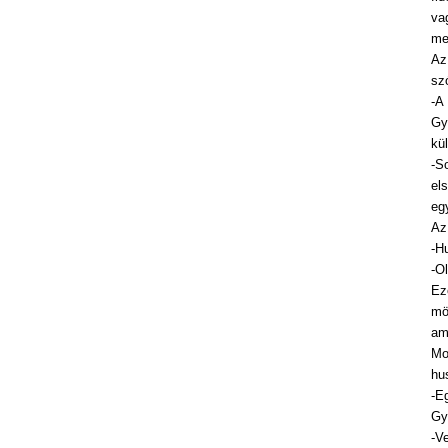
va
me
Az
sz
-A
Gy
kü
-S
el
eg
Az
-H
-O
Ez
mö
am
Mo
hu
-E
Gy
-V