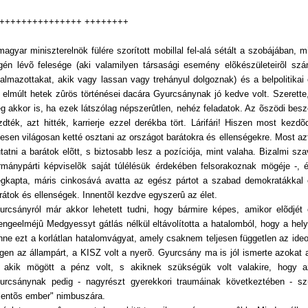
+++++++++++++++ ++++++++
magyar miniszterelnök fülére szorított mobillal fel-alá sétált a szobájában, 
gén lévõ felesége (aki valamilyen társasági esemény elõkészületeirõl szá
kalmazottakat, akik vagy lassan vagy trehányul dolgoznak) és a belpolitika
 elmúlt hetek zûrös történései dacára Gyurcsánynak jó kedve volt. Szerette, 
g akkor is, ha ezek látszólag népszerûtlen, nehéz feladatok. Az õszödi beszéd
zdték, azt hitték, karrierje ezzel derékba tört. Lárifári! Hiszen most kezdõ
ljesen világosan ketté osztani az országot barátokra és ellenségekre. Most az
tatni a barátok elõtt, s biztosabb lesz a pozíciója, mint valaha. Bizalmi sz
rmánypárti képviselõk saját túlélésük érdekében felsorakoznak mögéje -,
gkapta, máris cinkosává avatta az egész pártot a szabad demokratákkal 
rátok és ellenségek. Innentõl kezdve egyszerû az élet.
urcsányról már akkor lehetett tudni, hogy bármire képes, amikor elõdjét 
engeelméjû Medgyessyt gátlás nélkül eltávolította a hatalomból, hogy a hel
nne ezt a korlátlan hatalomvágyat, amely csaknem teljesen független az ideológi
gen az állampárt, a KISZ volt a nyerõ. Gyurcsány ma is jól ismerte azokat 
 akik mögött a pénz volt, s akiknek szükségük volt valakire, hogy a
urcsánynak pedig - nagyrészt gyerekkori traumáinak következtében - sz
elentõs ember" nimbuszára.