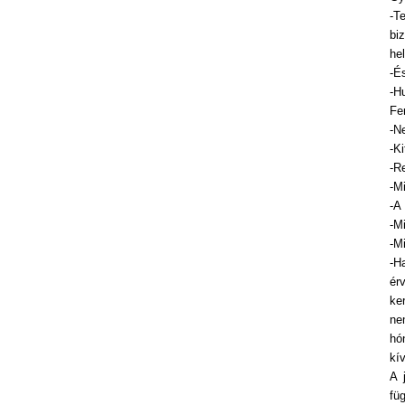
-T
bi
he
-É
-H
Fe
-N
-Ki
-R
-M
-A
-M
-M
-H
ér
ke
ne
hó
kí
A 
fü