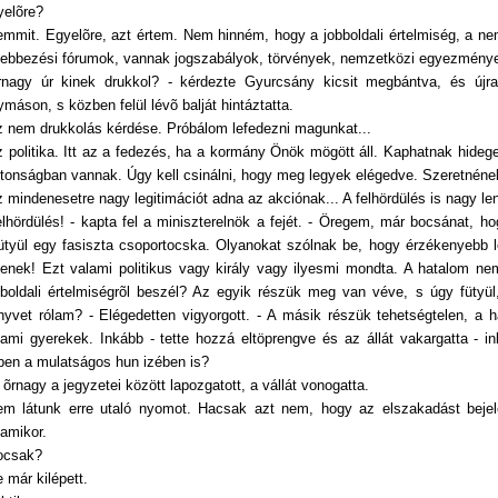
yelõre?
emmit. Egyelõre, azt értem. Nem hinném, hogy a jobboldali értelmiség, a ne
llebbezési fórumok, vannak jogszabályok, törvények, nemzetközi egyezménye
rnagy úr kinek drukkol? - kérdezte Gyurcsány kicsit megbántva, és újra 
ymáson, s közben felül lévõ balját hintáztatta.
z nem drukkolás kérdése. Próbálom lefedezni magunkat...
z politika. Itt az a fedezés, ha a kormány Önök mögött áll. Kaphatnak hide
ztonságban vannak. Úgy kell csinálni, hogy meg legyek elégedve. Szeretnéne
z mindenesetre nagy legitimációt adna az akciónak... A felhördülés is nagy len
elhördülés! - kapta fel a miniszterelnök a fejét. - Öregem, már bocsánat
fütyül egy fasiszta csoportocska. Olyanokat szólnak be, hogy érzékenyebb le
ljenek! Ezt valami politikus vagy király vagy ilyesmi mondta. A hatalom n
bboldali értelmiségrõl beszél? Az egyik részük meg van véve, s úgy fütyü
nyvet rólam? - Elégedetten vigyorgott. - A másik részük tehetségtelen, a
lami gyerekek. Inkább - tette hozzá eltöprengve és az állát vakargatta -
ben a mulatságos hun izében is?
 õrnagy a jegyzetei között lapozgatott, a vállát vonogatta.
em látunk erre utaló nyomot. Hacsak azt nem, hogy az elszakadást bejel
lamikor.
ocsak?
 már kilépett.