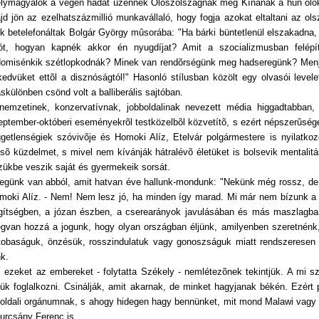
lymagyalok a végén hadat üzennek Oloszolszágnak meg Kínának a hun ölökség
jd jön az ezelhatszázmillió munkavállaló, hogy fogja azokat eltaltani az ols
ik betelefonáltak Bolgár György mûsorába: "Ha bárki büntetlenül elszakadna
ót, hogyan kapnék akkor én nyugdíjat? Amit a szocializmusban felép
domisénkik szétlopkodnák? Minek van rendõrségünk meg hadseregünk? Menjen
kedvüket ettõl a disznóságtól!" Hasonló stílusban közölt egy olvasói leve
skülönben csönd volt a balliberális sajtóban.
nemzetinek, konzervatívnak, jobboldalinak nevezett média higgadtabban,
eptember-októberi eseményekrõl testközelbõl közvetítõ, s ezért népszerûség
ggetlenségiek szóvivõje és Homoki Alíz, Etelvár polgármestere is nyilatkozo
lsõ küzdelmet, s mivel nem kívánják hátralévõ életüket is bolsevik mentalitá
zükbe veszik saját és gyermekeik sorsát.
legünk van abból, amit hatvan éve hallunk-mondunk: "Nekünk még rossz, de m
moki Alíz. - Nem! Nem lesz jó, ha minden így marad. Mi már nem bízunk a po
gítségben, a józan észben, a cserearányok javulásában és más maszlagb
gvan hozzá a jogunk, hogy olyan országban éljünk, amilyenben szeretnén
tobaságuk, önzésük, rosszindulatuk vagy gonoszságuk miatt rendszeresen 
nk.
i ezeket az embereket - folytatta Székely - nemlétezõnek tekintjük. A mi
lük foglalkozni. Csinálják, amit akarnak, de minket hagyjanak békén. Ezért
loldali orgánumnak, s ahogy hidegen hagy bennünket, mit mond Malawi vagy 
urcsány Ferenc is.