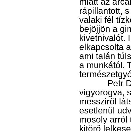
miatt az arcá
rápillantott,
valaki fél tí
bejöjjön a g
kivetnivalót.
elkapcsolta a
ami talán tú
a munkától. T
természetgyóg
Petr Dexim 
vigyorogva, 
messziről lát
esetlenül udv
mosoly arról
kitörő lelkes