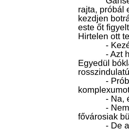
Gänse elnéze
rajta, próbá
kezdjen botr
este őt figyel
Hirtelen ott t
- Kezét cs
- Azt hitte
Egyedül bóklá
rosszindulatú
- Próbálom
komplexumot
- Na, és tal
- Nem. Egy
fővárosiak b
- De azt fe