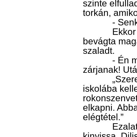
szinte elfulla
torkán, amiko
- Senki si
Ekkor a föl
bevágta maga 
szaladt.
- Én még it
zárjanak! Utá
„Szerencsé
iskolába kell
rokonszenvet
elkapni. Abb
elégtétel.”
Ezalatt a p
kinyissa. Dil