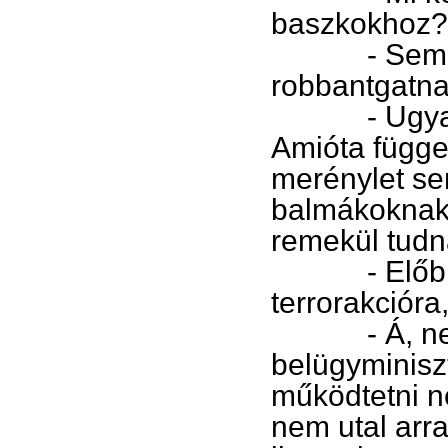
baszkokhoz?
- Semmi. C
robbantgatna
- Ugyan, n
Amióta függet
merénylet sem
balmákoknak 
remekül tudn
- Előbb-ut
terrorakcióra
- Á, nem, n
belügyminiszt
működtetni n
nem utal arr