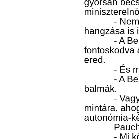
gyorsan becsu
miniszterelnö
- Nem jele
hangzása is 
- A Belus v
fontoskodva a
ered.
- És mit j
- A Belus B
balmák.
- Vagy basz
mintára, aho
autonómia-k
Paucha Mi
- Mi köze 