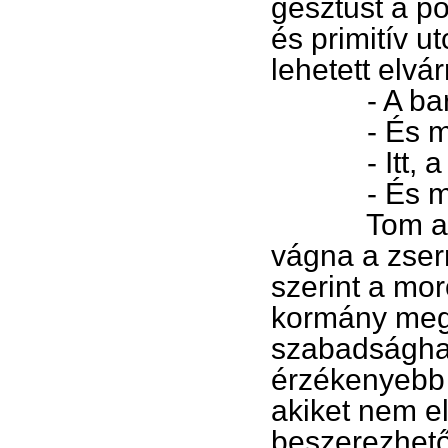
gesztust a po
és primitív u
lehetett elvár
- A barát
- És merr
- Itt, a Pé
- És mit cs
Tom akaratl
vágna a zser
szerint a mor
kormány megd
szabadságharc
érzékenyebb l
akiket nem el
beszerezhető