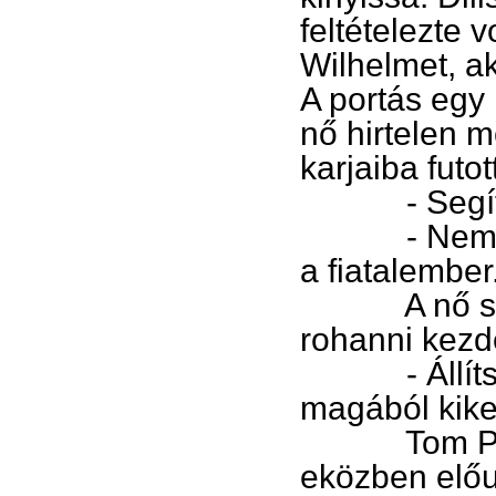
feltételezte 
Wilhelmet, a
A portás egy 
nő hirtelen 
karjaiba futot
- Segítsen!
- Nem lehe
a fiatalember
A nő szemé
rohanni kezde
- Állítsd me
magából kike
Tom Paula u
eközben előug