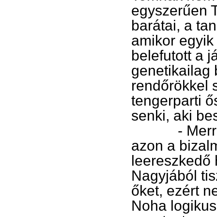
egyszerűen To
barátai, a ta
amikor egyik
belefutott a j
genetikailag 
rendőrökkel 
tengerparti 
senki, aki be
- Merre jár
azon a biza
leereszkedő 
Nagyjából tis
őket, ezért 
Noha logikus