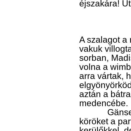
éjszakára! Ut
A szalagot a
vakuk villogt
sorban, Madi
volna a wimb
arra vártak,
elgyönyörköd
aztán a bátr
medencébe.
Gänse, a mi
köröket a par
kerülőkkel, d