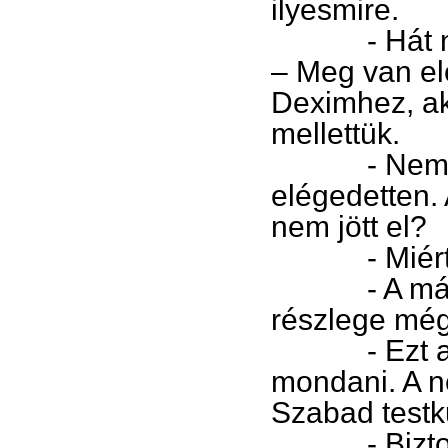
ilyesmire.
- Hát ne is
– Meg van el
Deximhez, aki
mellettük.
- Nem talál
elégedetten. 
nem jött el?
- Miért jött
- A másik f
részlege mé
- Ezt a nud
mondani. A n
Szabad testk
- Biztosan 