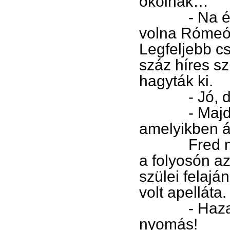
okolnak…
- Na és ha
volna Rómeó é
Legfeljebb cs
száz híres s
hagyták ki.
- Jó, de 
- Majd itt 
amelyikben á
Fred még hú
a folyosón a
szülei felajá
volt apelláta
- Hazamész
nyomás!