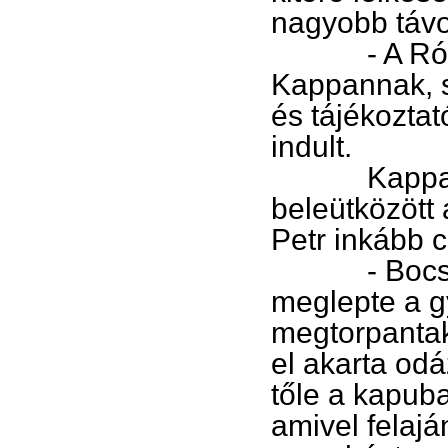
nagyobb távol
- A Rómeó 
Kappannak, s 
és tájékoztat
indult.
Kappan hátt
beleütközött a
Petr inkább c
- Bocs! – v
meglepte a g
megtorpantak
el akarta odá
tőle a kapub
amivel felajá