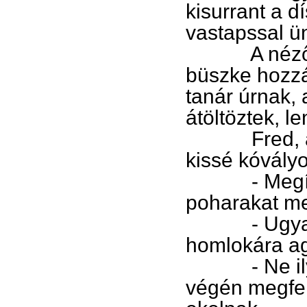
kisurrant a d
vastapssal ü
A nézőtér l
büszke hozzá
tanár úrnak, 
átöltöztek, l
Fred, aki M
kissé kóvály
- Megígért
poharakat m
- Ugyan már
homlokára ag
- Ne ilyen 
végén megfer