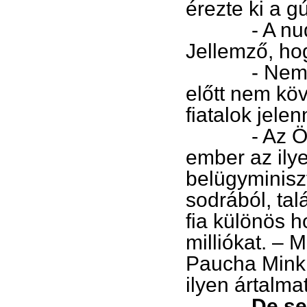
érezte ki a g
- A nudizmu
Jellemző, ho
- Nem tehet
előtt nem kö
fiatalok jele
- Az Ön kor
ember az ily
belügyminiszt
sodrából, tal
fia különös ho
milliókat. – 
Paucha Mink 
ilyen ártalm
De sem De