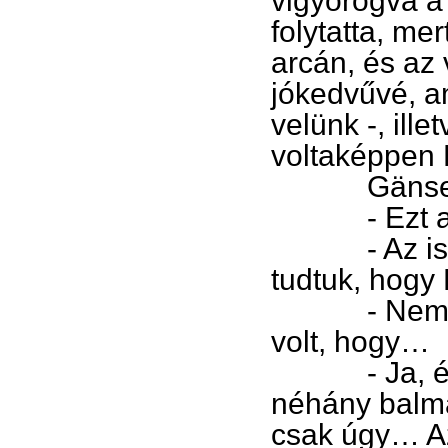
vigyorogva a 
folytatta, me
arcán, és az 
jókedvűvé, a
velünk -, ill
voltaképpen B
Gänse vág
- Ezt a poé
- Az iskol
tudtuk, hog
- Nem Boró
volt, hogy…
- Ja, értem
néhány balmá
csak úgy… Az