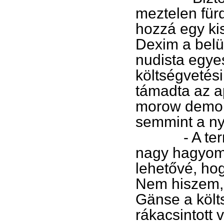
meztelen fü
hozzá egy kis
Dexim a belüg
nudista egye
költségvetési
támadta az a
morow demokr
semmint a ny
- A termész
nagy hagyomá
lehetővé, hog
Nem hiszem, 
Gänse a költ
rákacsintott