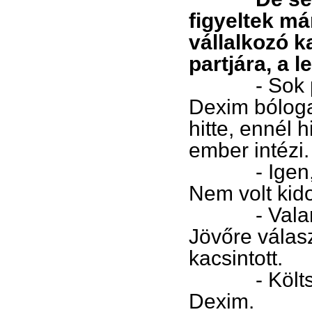
figyeltek m
vállalkozó k
partjára, a 
- Sok pénzt
Dexim bólogat
hitte, ennél 
ember intézi.
- Igen, has
Nem volt kid
- Valamenny
Jövőre válas
kacsintott.
- Költségv
Dexim.