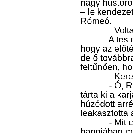
nagy hústoro
– lelkendezet
Rómeó.
- Voltam. 
A testes fi
hogy az előtér
de ő továbbra
feltűnően, ho
- Keres v
- Ó, Rómeó
tárta ki a kar
húzódott arré
leakasztotta a
- Mit csiná
hangjában mé