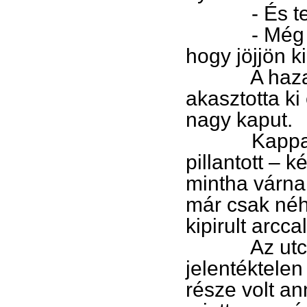
- És te
- Még jár a
hogy jöjjön k
A hazasiető
akasztotta ki
nagy kaput.
Kappan meg
pillantott – k
mintha várna 
már csak néh
kipirult arcc
Az utcáról e
jelentéktelen
része volt a