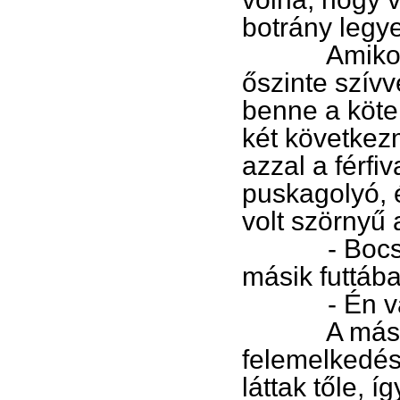
botrány legy
Amikor elh
őszinte szívv
benne a kötel
két következm
azzal a férfiv
puskagolyó, é
volt szörnyű 
- Bocsánat
másik futtáb
- Én vagyo
A másik k
felemelkedés
láttak tőle, í