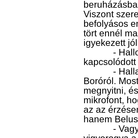
beruházásban
Viszont szere
befolyásos 
tört ennél ma
igyekezett jól
- Hallom, 
kapcsolódott
- Hallani 
Boróról. Most
megnyitni, é
mikrofont, h
az az érzése
hanem Belus 
- Vagy lega