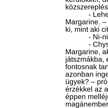
közszereplés
- Lehetnél 
Margarine. – 
ki, mint aki 
- Ni-nincs
- Chyson? –
Margarine, ak
játszmákba, é
fontosnak tar
azonban inger
ügyek? – prób
érzékkel az a
éppen melléjü
magánemberk