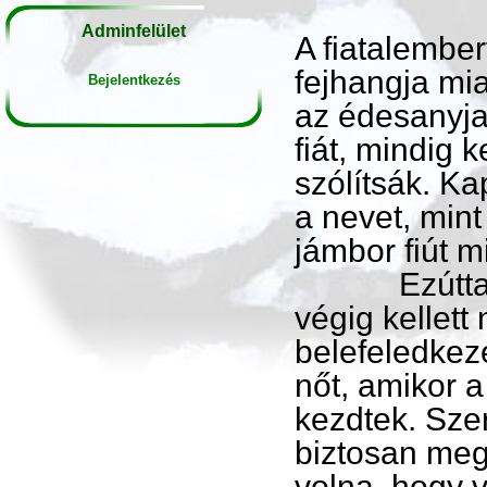
Adminfelület
A fiatalember
fejhangja mia
Bejelentkezés
az édesanyja 
fiát, mindig 
szólítsák. K
a nevet, min
jámbor fiút m
Ezúttal is 
végig kellett
belefeledkeze
nőt, amikor 
kezdtek. Szer
biztosan meg
volna, hogy v