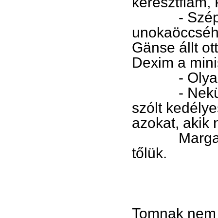
keresztfiam,
- Szép az,
unokaöccséhe
Gänse állt ot
Dexim a mini
- Olyan ne
- Nekünk s
szólt kedély
azokat, akik
Margarine h
tőlük.
Tomnak nem 