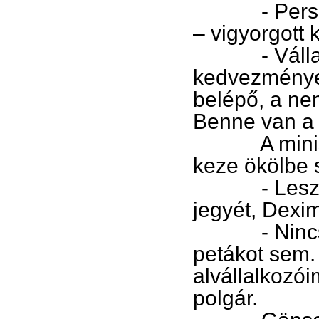
- Persze, p
– vigyorgott
- Vállaltun
kedvezményes
belépő, a ne
Benne van a
A miniszter
keze ökölbe s
- Leszarom 
jegyét, Dexi
- Nincs mó
petákot sem.
alvállalkozó
polgár.