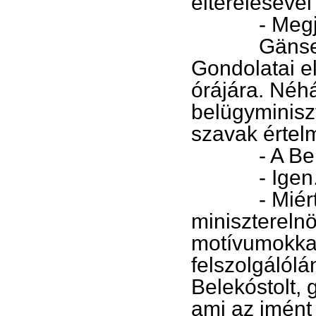
elterelésével
- Megjegyz
Gänse csod
Gondolatai el
órájára. Né
belügyminiszt
szavak értel
- A Bel
- Igen. Ut
- Miért, a
minisztereln
motívumokkal 
felszolgálólán
Belekóstolt, 
ami az imént