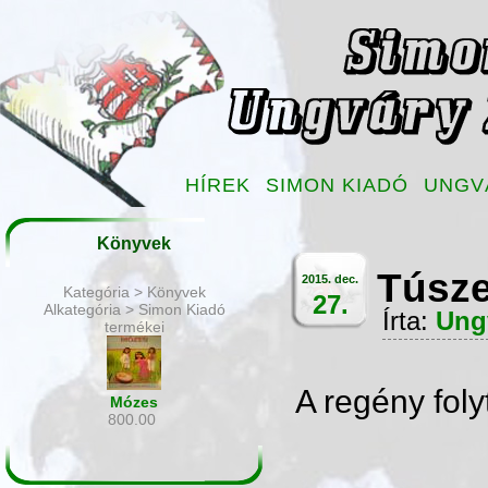
HÍREK
SIMON KIADÓ
UNGV
Könyvek
Túsze
2015. dec.
Kategória > Könyvek
27.
Alkategória > Simon Kiadó
Írta:
Ung
termékei
A regény folyt
Mózes
800.00