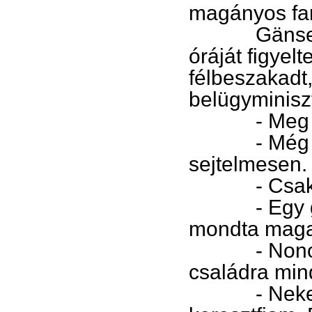
magányos f
Gänse közb
óráját figyel
félbeszakadt,
belügyminisz
- Meg kel
- Még keres
sejtelmesen.
- Csak ki 
- Egy gazda
mondta maga
- Nono! A 
családra min
- Nekem ot