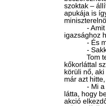
szoktak – áll
apukája is íg
miniszterelnö
- Amit szok
igazsághoz h
- És mit 
- Sakkozni
Tom tehát j
kőkorláttal s
körüli nő, ak
már azt hitte
- Mi a helyz
látta, hogy b
akció elkezd