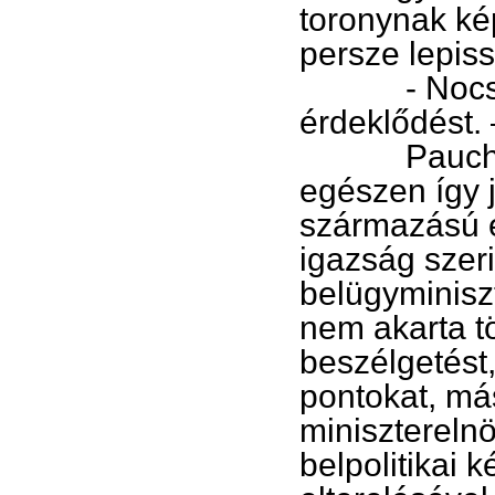
toronynak kép
persze lepis
- Nocsak? 
érdeklődést.
Paucha Mink
egészen így 
származású e
igazság szeri
belügyminisz
nem akarta tö
beszélgetést,
pontokat, más
miniszterelnö
belpolitikai 