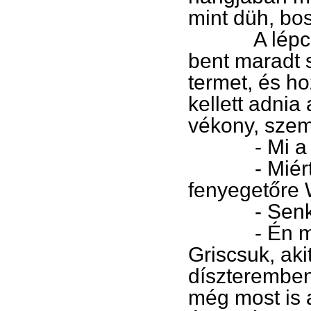
mint düh, bo
A lépcsősor
bent maradt 
termet, és ho
kellett adnia
vékony, szemü
- Mi a helyz
- Miért csu
fenyegetőre W
- Senki sin
- Én még it
Griscsuk, aki
díszteremben.
még most is 