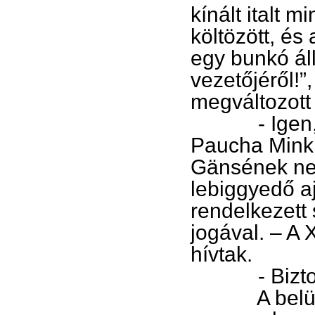
kínált italt 
költözött, és
egy bunkó ál
vezetőjéről!”,
megváltozott
- Igen, ősi
Paucha Mink, 
Gänsének nem
lebiggyedő aj
rendelkezett
jogával. – A 
hívtak.
- Biztos be
A belügymin