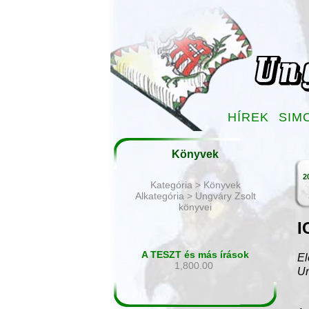
HÍREK
SIM
Könyvek
2
Kategória > Könyvek
Alkategória > Ungváry Zsolt
könyvei
I
A TESZT és más írások
El
1,800.00
Un