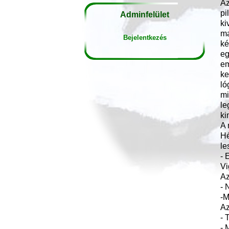
Az
pi
Adminfelület
ki
ma
Bejelentkezés
ké
eg
em
ke
ló
mi
le
ki
A 
Hé
le
- 
Vi
Az
- 
-M
Az
- 
- 