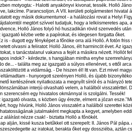
zben motyogta: - Halotti anyakönyvi kivonat, tessék. Holló János
ve, lakcíme. Parancsoljon. A VII. kerületi polgármesteri hivatal ál
tatott egy másik dokumentumot - a halálozási rovat a Helyi Figy
ájdalomtól megtört szívvel tudatjuk, hogy a lelkiismeretes apa
dvence, Holló János folyó hó huszadikán rövid szenvedés után 
 igazgató kézbe vette a papírokat, és idegesen forgatta őket.
Ez is - dugott egy fényképet a főnöke orra alá Holló. A fotón friss
hetett olvasni a feliratot: Holló János, élt harmincöt évet. Az ig
atokat, s tanácstalanul vakarva a fejét a másikra nézett. Hollót fel
apos indok? - kérdezte, s hangjában mintha enyhe szemrehányás
No de... - találta meg az igazgató a súlyos ellenérvet, s ettől arca
sszaköltözött a vidámság. - De hiszen él! Itt van. Ezt mivel mag
Feltámadtam - hunyorgott szerényen Holló, és újabb bizonyítékoka
mető kertészének nyilatkozata a megnyílt sírról és a hiányzó tet
lönszámában interjú olvasható velem, a halálból visszatérttel. D
n szerencsém egy hivatalos okmánnyal is szolgálni. Tessék!
 igazgató olvasta, s közben úgy érezte, elment a józan esze."Mi,
ért, hogy hívünk, Holló János visszatért a halálból szerettei köz
lhatatosságának jutalmaként megkapta a kegyet, amelyben eddi
Az aláírást nézze csak! - biztatta Holló a főnökét.
lap alján, kissé kusza betűkkel ott szerepelt: II. János Pál páp
szeszedegette az iratokat, berakta őket egy dossziéba, aztán c