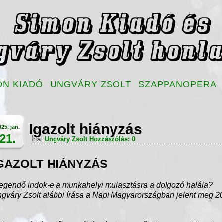
ON KIADÓ
UNGVÁRY ZSOLT
SZAPPANOPERA
Igazolt hiányzás
025. jan.
21.
Írta:
Ungváry Zsolt
Hozzászólás: 0
GAZOLT HIÁNYZÁS
egendő indok-e a munkahelyi mulasztásra a dolgozó halála?
gváry Zsolt alábbi írása a Napi Magyarországban jelent meg 200