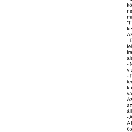
kö
ne
mu
"F
ke
Az
- 
le
ir
al
- 
vi
- 
te
kü
va
Az
az
ál
- 
A 
ös