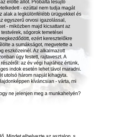
 előtte állót. Próbálta lesújtó
telkedett - ezúttal nem tudja magát
az alak a legkülönfélébb ürügyekkel és
az egyszerű orvosi igazolással,
ket - miközben majd kicsattant az
, testvérek, sógorok temetései
egkezdődött, ezért keresztelőkre
űlölte a sumákságot, megvetette a
og eszközeinél. Az alkalmazott
nban úgy festett, rajtaveszt. A
részéről: az év végi hajrához értünk,
es indok esetén lehet távol maradni.
ét utolsó három napját kihagyta.
ulajdonképpen kíváncsian - várta, mi
-, hogy ne jelenjen meg a munkahelyén?
ő. Mindet elhelyezte az asztalon, s