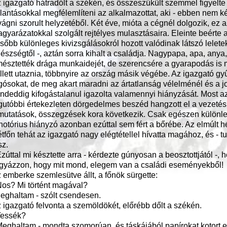
 igazgató hátradőlt a székén, és összeszűkült szemmel figyelte az
llantásokkal megfélemlíteni az alkalmazottat, aki - ebben nem ké
vágni szorult helyzetéből. Két éve, mióta a cégnél dolgozik, ez 
gyarázatokkal szolgált rejtélyes mulasztásaira. Eleinte beérte 
sőbb különleges kivizsgálásokról hozott valódinak látszó lelete
észségtől -, aztán sorra kihalt a családja. Nagypapa, apa, anya
észtették drága munkaidejét, de szerencsére a gyarapodás is m
llett utaznia, többnyire az ország másik végébe. Az igazgató gy
gósokat, de meg akart maradni az ártatlanság vélelménél és a j
ndeddig kifogástalanul igazolta valamennyi hiányzását. Most azo
gutóbbi értekezleten dörgedelmes beszéd hangzott el a vezetés 
mutatások, összegzések kora következik. Csak egészen különleg
notórius hiányzó azonban ezúttal sem fért a bőrébe. Az elmúlt h
tfőn tehát az igazgató nagy elégtétellel hívatta magához, és - t
sz.
Ezúttal mi késztette arra - kérdezte gúnyosan a beosztottjától 
gyázzon, hogy mit mond, elegem van a családi eseményekből!
 emberke szemlesütve állt, a főnök sürgette:
Nos? Mi történt magával?
eghaltam - szólt csendesen.
 igazgató felvonta a szemöldökét, előrébb dőlt a székén.
Tessék?
Meghaltam - mondta szomorúan, és táskájából papírokat kotort el