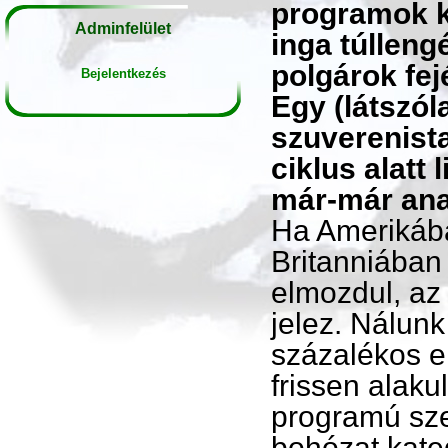
programok k
Adminfelület
inga túlleng
polgárok fej
Bejelentkezés
Egy (látszól
szuverenista
ciklus alatt
már-már ana
Ha Amerikáb
Britanniában
elmozdul, az
jelez. Nálunk
százalékos e
frissen alakul
programú sze
bohózat kate