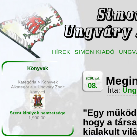
HÍREK
SIMON KIADÓ
UNGV
Könyvek
Megin
2026. júl.
Kategória > Könyvek
08.
Alkategória > Ungváry Zsolt
Írta:
Ung
könyvei
"Egy működő
Szent királyok nemzetsége
1,900.00
hogy a társ
kialakult vi