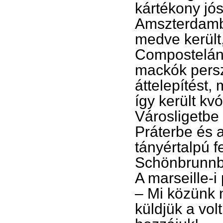
kártékony jó
Amszterdamba
medve került
Compostelának
mackók persz
áttelepítést,
így került kv
Városligetbe 
Práterbe és 
tányértalpú f
Schönbrunnba
A marseille-i
– Mi közünk
küldjük a vo