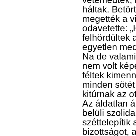
háltak. Betör
megették a vi
odavetette: „
felhördültek 
egyetlen med
Na de valamit
nem volt kép
féltek kimenn
minden sötét
kitúrnak az 
Az áldatlan á
belüli szolid
széttelepítik
bizottságot, 