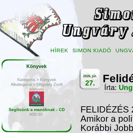
HÍREK
SIMON KIADÓ
UNGV
Könyvek
Felid
2026. júl.
Kategória > Könyvek
27.
Alkategória > Ungváry Zsolt
Írta:
Ung
könyvei
FELIDÉZÉS 
Segítsünk a manóknak - CD
800.00
Amikor a poli
Korábbi Jobb