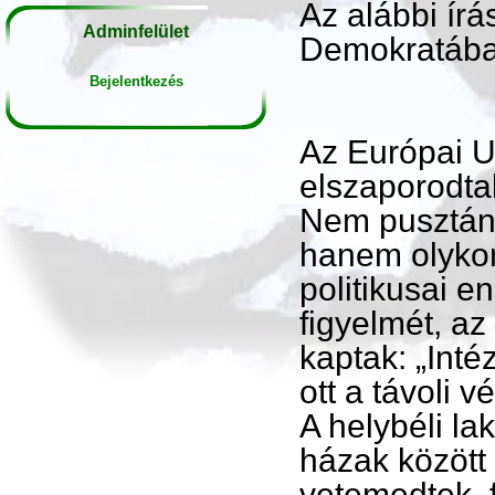
Az alábbi ír
Adminfelület
Demokratába
Bejelentkezés
Az Európai U
elszaporodta
Nem pusztán a
hanem olykor
politikusai e
figyelmét, az
kaptak: „Int
ott a távoli 
A helybéli l
házak között 
vetemedtek, 