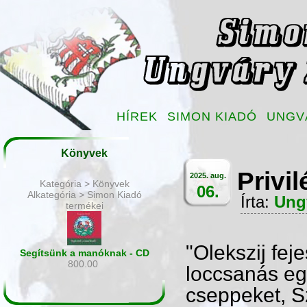
HÍREK
SIMON KIADÓ
UNGV
Könyvek
Privi
2025. aug.
Kategória > Könyvek
06.
Alkategória > Simon Kiadó
Írta:
Ung
termékei
"Olekszij fej
Segítsünk a manóknak - CD
800.00
loccsanás eg
cseppeket, Sz