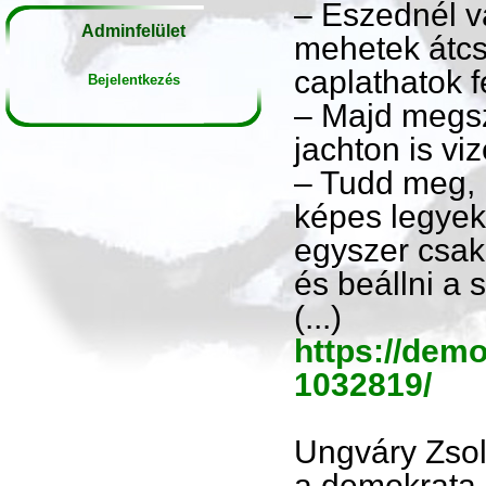
– Eszednél va
Adminfelület
mehetek átcs
caplathatok f
Bejelentkezés
– Majd megsz
jachton is vi
– Tudd meg, 
képes legyek
egyszer csak
és beállni a 
(...)
https://demo
1032819/
Ungváry Zsol
a demokrata.