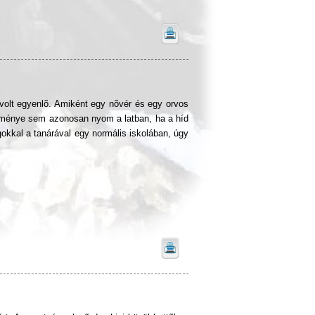
volt egyenlõ. Amiként egy nõvér és egy orvos
eménye sem azonosan nyom a latban, ha a híd
ogokkal a tanárával egy normális iskolában, úgy