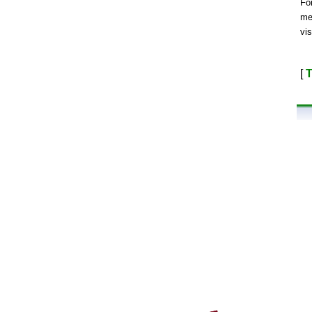
Fo
me
vi
[
T