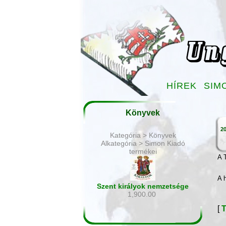
HÍREK
SIM
Könyvek
20
Kategória > Könyvek
Alkategória > Simon Kiadó
termékei
A 
A 
Szent királyok nemzetsége
1,900.00
[
T