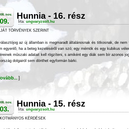
Hunnia - 16. rész
08. nov.
09.
Írta:
ungvaryzsolt.hu
JÁT TÖRVÉNYEK SZERINT
választójog az új államban is megmaradt általánosnak és titkosnak, de nem 
m egyenlõ, ha a beteg kezelésérõl van szó; egy mérnök és egy kubikus vél
lléreinek mûszaki adatait kell rögzíteni, s amiként egy diák sem bír azonos j
 ország dolgairól sem dönthet egyformán bárki.
ovább...
]
Hunnia - 15. rész
08. nov.
03.
Írta:
ungvaryzsolt.hu
LKOTMÁNYOS KÉRDÉSEK