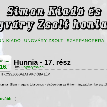
ON KIADÓ
UNGVÁRY ZSOLT
SZAPPANOPERA
Hunnia - 17. rész
08. nov.
16.
Írta:
ungvaryzsolt.hu
TITKOSSZOLGÁLAT AKCIÓBA LÉP
hunniai állam maga is tulajdonos - elsõsorban az önkormányzatokon keresztü
ovább...
]