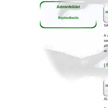
Adminfelület
20
Bejelentkezés
SA
A 
se
pi
az
[
T
20
A