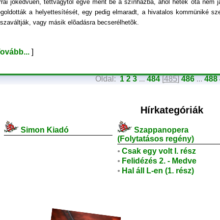
rrai jókedvûen, tettvágytól égve ment be a színházba, ahol hetek óta nem jár
goldották a helyettesítését, egy pedig elmaradt, a hivatalos kommüniké szeri
sszaváltják, vagy másik elõadásra becserélhetõk.
ovább...
]
Oldal:
1
2
3
...
484
[
485
]
486
...
488
Hírkategóriák
Simon Kiadó
Szappanopera
(Folytatásos regény)
•
Csak egy volt I. rész
•
Felidézés 2. - Medve
•
Hal áll L-en (1. rész)