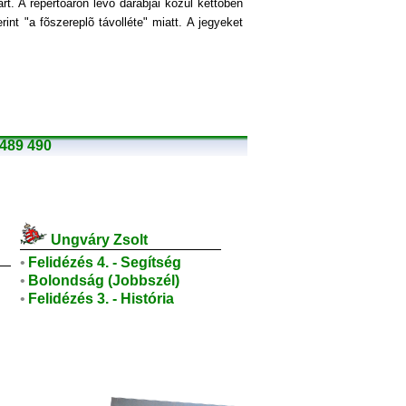
t. A repertoáron levõ darabjai közül kettõben
nt "a fõszereplõ távolléte" miatt. A jegyeket
489
490
Ungváry Zsolt
•
Felidézés 4. - Segítség
•
Bolondság (Jobbszél)
•
Felidézés 3. - História