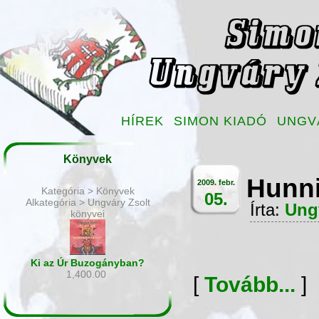
HÍREK
SIMON KIADÓ
UNGV
Könyvek
Hunni
2009. febr.
Kategória > Könyvek
05.
Alkategória > Ungváry Zsolt
Írta:
Ung
könyvei
Ki az Úr Buzogányban?
1,400.00
[
Tovább...
]