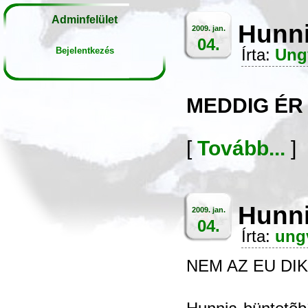
Adminfelület
Hunni
2009. jan.
04.
Bejelentkezés
Írta:
Ung
MEDDIG ÉR
[
Tovább...
]
Hunni
2009. jan.
04.
Írta:
ung
NEM AZ EU DIK