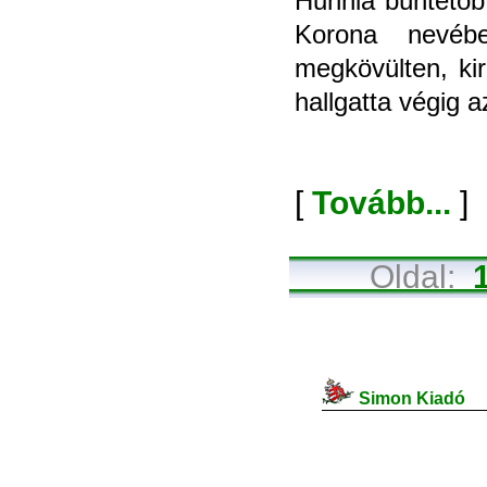
Hunnia büntetõb
Korona nevébe
megkövülten, kir
hallgatta végig az
[
Tovább...
]
Oldal:
Simon Kiadó