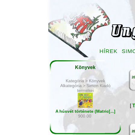
HÍREK
SIM
Könyvek
20
Kategória > Könyvek
Alkategória > Simon Kiadó
termékei
[
T
A húsvét története (Matric[...]
900.00
20