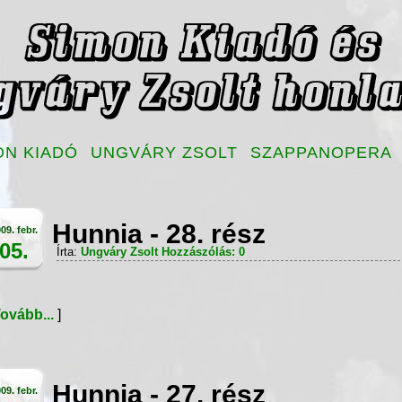
ON KIADÓ
UNGVÁRY ZSOLT
SZAPPANOPERA
Hunnia - 28. rész
09. febr.
05.
Írta:
Ungváry Zsolt
Hozzászólás: 0
ovább...
]
Hunnia - 27. rész
09. febr.