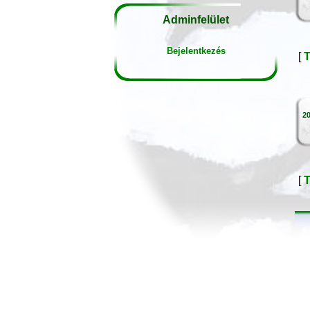
Adminfelület
Bejelentkezés
[
T
20
[
T