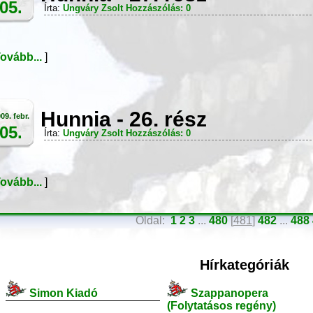
05.
Írta:
Ungváry Zsolt
Hozzászólás: 0
ovább...
]
Hunnia - 26. rész
09. febr.
05.
Írta:
Ungváry Zsolt
Hozzászólás: 0
ovább...
]
Oldal:
1
2
3
...
480
[
481
]
482
...
488
Hírkategóriák
Simon Kiadó
Szappanopera
(Folytatásos regény)