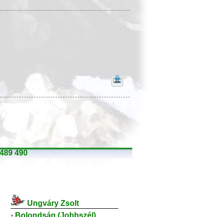
489
490
Ungváry Zsolt
•
Bolondság (Jobbszél)