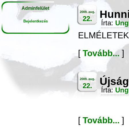
Adminfelület
Hunni
2009. aug.
22.
Bejelentkezés
Írta:
Ung
ELMÉLETEK
[
Tovább...
]
Újság
2009. aug.
22.
Írta:
Ung
[
Tovább...
]