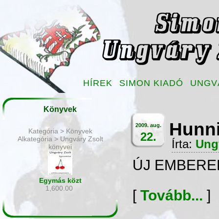
HÍREK
SIMON KIADÓ
UNGV
Könyvek
Hunni
2009. aug.
Kategória > Könyvek
22.
Alkategória > Ungváry Zsolt
Írta:
Ung
könyvei
ÚJ EMBERE
Egymás közt
1,600.00
[
Tovább...
]